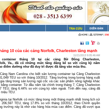
háng 10 của các cảng Norfolk, Charleston tăng mạnh
11/21/2013 9:05:46 AM
 container tháng 10 tại các cảng Bờ Đông
Charleston,
rfolk, Va., đã có những mức tăng đáng kể so với cùng kỳ năm
ao điểm dường như đã duy trì được đà tăng vào mùa thu.
Cảng Nam Carolina cho biết sản lượng container tại Cảng Charleston
41,049 TEU so với tháng 10/2012. Tăng trưởng trong lượng hàng xuất
gia tăng trong sản lượng ngũ cốc và các sản phẩm nông nghiệp khác
bằng container. Từ đầu năm tài chính trong tháng 7, Cảng Charleston
7 TEU, tăng 6.44% so với cùng kỳ năm ngoái. Tính đến nay, cảng đã
 triệu TEU.
rginia
tại
Norfolk
có mức tăng trong một tháng mạnh nhất trong lịch sử
 206,597 TEU, tăng 17.8% so với tháng 10/2012, theo Chính quyền
ng trưởng này là nhờ vào hàng hóa mùa cao điểm. Cảng đã vượt qua