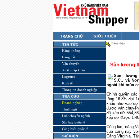
Đăng nhập
Hàng không
Hàng hải
Vận chuyển
Sản lượng t
Xuất nhập khẩu
Sản lượng
Logistics
S.C., và No
Kinh tế
ngoái khi mùa c
Thông tin doanh nghiệp
Chính quyền các 
tăng 16.8% đạt 1
Doanh nghiệp
khẩu nhờ vào sự 
được vận chuyển 
Thuật ngữ
đã xếp dỡ 554,86
Luật chuyên ngành
xếp sỡ được 1.48
Sân bay quốc tế
Cùng lúc, cảng
Vi
Cảng biển quốc tế
của cảng này với
Cảng
Virginia
. Tă