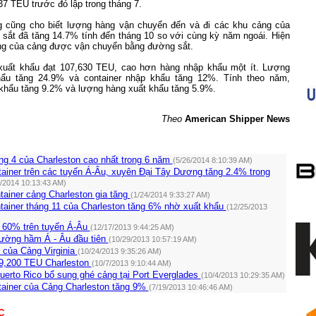
7 TEU trước đó lập trong tháng 7.
 cũng cho biết lượng hàng vận chuyển đến và đi các khu cảng của
sắt đã tăng 14.7% tính đến tháng 10 so với cùng kỳ năm ngoái. Hiện
ng của cảng được vận chuyển bằng đường sắt.
xuất khẩu đạt 107,630 TEU, cao hơn hàng nhập khẩu một ít. Lượng
khẩu tăng 24.9% và container nhập khẩu tăng 12%. Tính theo năm,
khẩu tăng 9.2% và lượng hàng xuất khẩu tăng 5.9%.
Theo
American Shipper News
ng 4 của Charleston cao nhất trong 6 năm
(5/26/2014 8:10:39 AM)
ainer trên các tuyến Á-Âu, xuyên Đại Tây Dương tăng 2.4% trong
2/2014 10:13:43 AM)
ainer cảng Charleston gia tăng
(1/24/2014 9:33:27 AM)
tainer tháng 11 của Charleston tăng 6% nhờ xuất khẩu
(12/25/2013
 60% trên tuyến Á-Âu
(12/17/2013 9:44:25 AM)
ường hầm Á - Âu đầu tiên
(10/29/2013 10:57:19 AM)
 của Cảng Virginia
(10/24/2013 9:35:26 AM)
9,200 TEU Charleston
(10/7/2013 9:10:44 AM)
uerto Rico bổ sung ghé cảng tại Port Everglades
(10/4/2013 10:29:35 AM)
tainer của Cảng Charleston tăng 9%
(7/19/2013 10:46:46 AM)
C