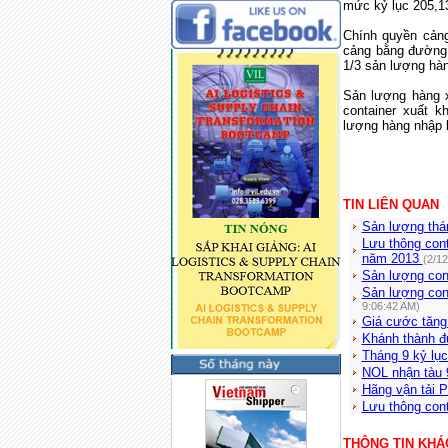
mức kỷ lục 205,13
Chính quyền cảng
cảng bằng đường 
1/3 sản lượng hà
Sản lượng hàng 
container xuất 
lượng hàng nhập 
TIN LIÊN QUAN
Sản lượng thá
Lưu thông cont
năm 2013
(2/1
Sản lượng cont
Sản lượng con
9:06:42 AM)
Giá cước tăng
Khánh thành đ
Tháng 9 kỷ lục
NOL nhận tàu 
Hãng vận tải P
Lưu thông con
THÔNG TIN KHÁ