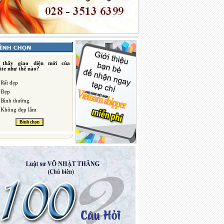
 thấy giao diện mới của
ite như thế nào?
Rất đẹp
Đẹp
Bình thường
Không đẹp lắm