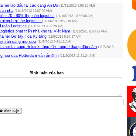
ainer lao dốc tại các cảng Ấn Độ
(11/19/2013 8:56:10 AM)
 sân nhà
(11/16/2013 11:07:20 AM)
ếm 70 - 80% thị phần logistics
(11/16/2013 10:56:08 AM)
 cường hợp tác logistics
(11/14/2013 9:56:18 AM)
i toán Logistics
(11/11/2013 9:58:28 AM)
Logistics phát triển nhà kho tại Việt Nam
(11/11/2013 8:43:29 AM)
tainer Bờ tây Hoa Kỳ tăng
(11/8/2013 9:57:17 AM)
ay sẳn sàng mở cửa
(11/5/2013 9:51:13 AM)
ainer tại cảng Helsinki tăng 2% trong 9 tháng đầu năm
(11/5/2013
g hóa của Rotterdam vẫn ổn định
(11/2/2013 11:21:24 AM)
Bình luận của bạn