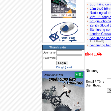
Lưu thông cont
Làm thuê trên
Nước ngoài chi
Việt - Bỉ tăng
Lời giải cho bà
Zenith Global 
Sản lượng con
London Gatew
Sản lượng cont
9:49:29 AM)
Sản lượng hàn
Username
BÌNH LUẬN
Password
Đăng ký mới
Nội dung:
Email / Tên /
Điện thoại: