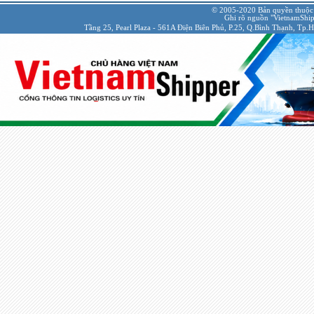
© 2005-2020 Bản quyền thuộc
Ghi rõ nguồn "VietnamShipp
Tầng 25, Pearl Plaza - 561A Điện Biên Phủ, P.25, Q.Bình Thạnh, Tp.