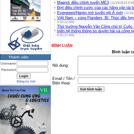
Maersk điều chỉnh tuyến ME3
(11/19/2013 8:5
Đợt điều chỉnh cước của các hãng vận tải b
Evergreen/Hanjin mở tuyến nội Á mới
(11/18
Việt Nam – vùng Flanders, Bỉ: Thúc đẩy hợp 
9:35:12 AM)
Thứ trưởng Nguyễn Văn Công chủ trì Cuộc 
triển hệ thống thông tin duyên hải và công n
8:55:27 AM)
BÌNH LUẬN
Bình luận c
Username
Nội dung:
Password
Email / Tên /
Đăng ký mới
Điện thoại: