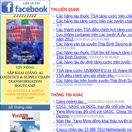
TIN LIÊN QUAN
Các hãng tàu thuộc TSA tăng cước trên chi
Các hãng tàu tăng cước trên các tuyến ch
AM)
Các thành viên TSA điều chỉnh lịch tăng c
Lưu thông container trên các tuyến Á-Âu, 
năm 2013
(2/12/2014 10:13:43 AM)
Các hãng vận tải xuyên Thái Bình Dương d
10:22:51 AM)
Các hãng tàu thuộc TSA lên kế hoạch tăng 
Thái Bình Dương
(7/3/2013 8:49:40 AM)
Các hãng tàu dự định tăng cước trên tuyế
AM)
TSA tăng cước US$600/FEU từ 15 tháng M
TSA điều chỉnh phụ phí nhiên liệu
(11/29/2012
Các hãng tàu trên tuyến xuyên Thái Bình D
(11/15/2011 10:05:05 AM)
THÔNG TIN KHÁC
Cảng ngóng tàu...
(11/21/2013 10:02:03 AM)
CSCL, UASC và OOCL trao đổi chỗ trên hai
Yang Ming trao đổi chổ với UASC, China Shi
Dương
(11/20/2013 9:29:53 AM)
Wan Hai, Yang Ming đồng khai thác tuyến 
9:29:09 AM)
Cosco nhận tàu 13,386 TEU Netherlands tại 