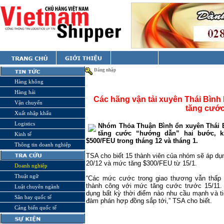
Đăng nhập
Hàng không
Hàng hải
Các hãng vận tải xuyên Thái Bìn
Vận chuyển
tăng cước
Xuất nhập khẩu
Logistics
Nhóm Thỏa Thuận Bình ổn xuyên Thái 
tăng cước “hướng dẫn” hai bước, k
Kinh tế
$500/FEU trong tháng 12 và tháng 1.
Thông tin doanh nghiệp
TSA cho biết 15 thành viên của nhóm sẽ áp d
20/12 và mức tăng $300/FEU từ 15/1.
Doanh nghiệp
Thuật ngữ
“Các mức cước trong giao thương vẫn thấp 
thành công với mức tăng cước trước 15/11. 
Luật chuyên ngành
dụng bất kỳ thời điểm nào nhu cầu mạnh và t
Sân bay quốc tế
đàm phán hợp đồng sắp tới,” TSA cho biết.
Cảng biển quốc tế