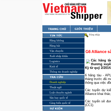
Đăng nhập
Hàng không
Hàng hải
Vận chuyển
G6 Alliance 
Xuất nhập khẩu
Các hãng tà
Logistics
thương xuyê
Kinh tế
Kỳ từ quý 2/2014
Thông tin doanh nghiệp
6 hãng tàu -
APL
tháng trước đã m
Doanh nghiệp
thông qua việc đ
Thuật ngữ
Các tuyến dự ki
Luật chuyên ngành
Alliance khai thá
Sân bay quốc tế
Các tuyến sẽ được
Cảng biển quốc tế
(CC1).