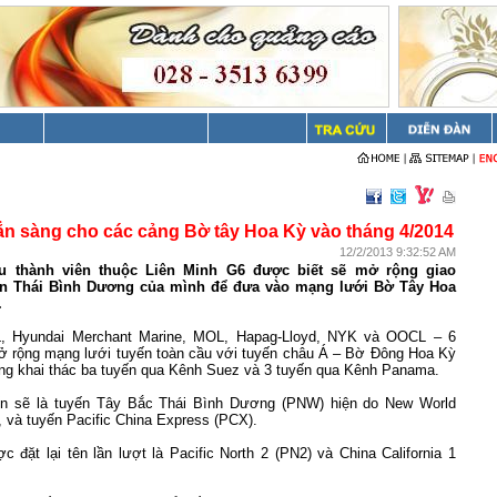
sẳn sàng cho các cảng Bờ tây Hoa Kỳ vào tháng 4/2014
12/2/2013 9:32:52 AM
u thành viên thuộc Liên Minh G6 được biết sẽ mở rộng giao
n Thái Bình Dương của mình để đưa vào mạng lưới Bờ Tây Hoa
.
, Hyundai Merchant Marine, MOL, Hapag-Lloyd, NYK và OOCL – 6
ở rộng mạng lưới tuyến toàn cầu với tuyến châu Á – Bờ Đông Hoa Kỳ
ồng khai thác ba tuyến qua Kênh Suez và 3 tuyến qua Kênh Panama.
ến sẽ là tuyến Tây Bắc Thái Bình Dương (PNW) hiện do New World
c, và tuyến Pacific China Express (PCX).
 đặt lại tên lần lượt là Pacific North 2 (PN2) và China California 1