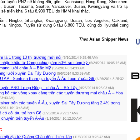
của tuyến PN2 sẽ không đổi, gồm:
Kaohsiung
, Hong Kong, Shenzhen-
i
, Busan,
Tacoma
,
Seattle
,
Vancouver
, Busan, Kwangyang và trở lại
 sẽ triển khai 6 tàu 8,900 TEU do HMM khai thác.
gồm:
Ningbo
,
Shanghai
, Kwangyang, Busan,
Los Angeles
,
Oakland
,
ở lại
Ningbo
. Tuyến sử dụng 6 tàu 6,800 TEU, cũng do Hyundai cung
Theo
Asian Shipper News
 là 1 trong 10 thị trường mới nổi
(6/10/2014 9:25:46 AM)
ò nhập khẩu từ Campuchia giảm 50% so cùng kỳ
(5/24/2014 10:05:16 AM)
 mạng lưới châu Á – Bắc Mỹ
(5/5/2014 8:34:33 AM)
ạng lưới xuyên Đại Tây Dương
(5/5/2014 8:33:59 AM)
U APL Sentosa tham gia tuyến Á-Âu Loop 7 của G6
(4/26/2014 8:25:32
 tuyến PSG Trung Đông – châu Á – Bờ Tây
(4/25/2014 8:25:03 AM)
ông bố các vòng xoay cảng trên các tuyến thương mại châu Á – Hoa
:23:43 AM)
ainer trên các tuyến Á-Âu, xuyên Đại Tây Dương tăng 2.4% trong
2/2014 10:13:43 AM)
ẽ có đội tàu trẻ hơn G6
(1/23/2014 9:29:17 AM)
 chuyến trên tuyến Á-Âu
(1/14/2014 10:12:00 AM)
C
 nội địa từ Quảng Châu đến Thiên Tân
(11/30/2013 9:28:42 AM)