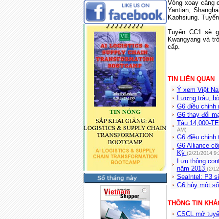
Vòng xoay cảng 
Yantian,
Shangha
Kaohsiung
. Tuyến
Tuyến CC1 sẽ 
Kwangyang và tr
cấp.
TIN LIÊN QUAN
Ý xem Việt Nam
Lượng trâu, b
G6 điều chỉnh
G6 thay đổi m
Tàu 14,000-TE
AM)
G6 điều chỉnh
G6 Alliance c
Kỳ
(2/21/2014 9
Lưu thông cont
năm 2013
(2/1
SeaIntel: P3 s
G6 hủy một số
THÔNG TIN KHÁ
CSCL mở tuyến