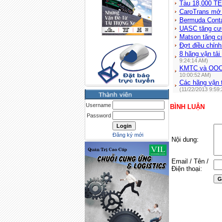
Tàu 18,000 TE
CaroTrans mở 
Bermuda Conta
UASC tăng cườ
Matson tăng c
Đợt điều chỉnh
8 hãng vận tả
9:24:14 AM)
KMTC và OOCL 
10:00:52 AM)
Các hãng vận 
(11/22/2013 9:59
Username
BÌNH LUẬN
Password
Đăng ký mới
Nội dung:
Email / Tên /
Điện thoại: