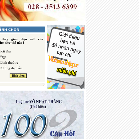
 thấy giao diện mới của
ite như thế nào?
Rất đẹp
Đẹp
Bình thường
Không đẹp lắm