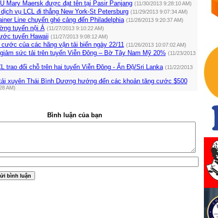
U Mary Maersk được đạt tên tại Pasir Panjang
(11/30/2013 9:28:10 AM)
dịch vụ LCL đi thẳng New York-St Petersburg
(11/29/2013 9:07:34 AM)
iner Line chuyển ghé cảng đến Philadelphia
(11/28/2013 9:20:37 AM)
ng tuyến nội Á
(11/27/2013 9:10:22 AM)
ước tuyến Hawaii
(11/27/2013 9:08:12 AM)
 cước của các hãng vận tải biển ngày 22/11
(11/26/2013 10:07:02 AM)
i giảm sức tải trên tuyến Viễn Đông – Bờ Tây Nam Mỹ 20%
(11/23/2013
trao đổi chỗ trên hai tuyến Viễn Đông - Ấn Độ/Sri Lanka
(11/22/2013
tải xuyên Thái Bình Dương hướng đến các khoản tăng cước $500
:28 AM)
Bình luận của bạn