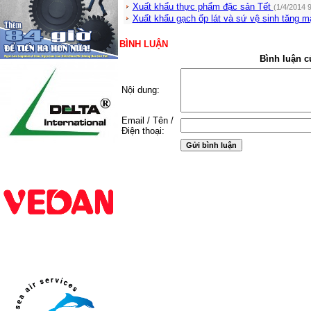
Xuất khẩu thực phẩm đặc sản Tết
(1/4/2014 
Xuất khẩu gạch ốp lát và sứ vệ sinh tăng 
BÌNH LUẬN
Bình luận c
Nội dung:
Email / Tên /
Điện thoại: