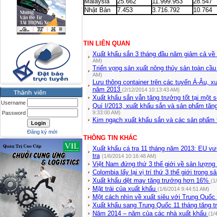
Malaysia
25.662
11.999.953
28.547
Nhật Bản
7.453
3.716.792
10.764
TIN LIÊN QUAN
Xuất khẩu sắn 3 tháng đầu năm giảm cả về
AM)
Triển vọng sản xuất nông thủy sản toàn cầu
AM)
Lưu thông container trên các tuyến Á-Âu, 
năm 2013
(2/12/2014 10:13:43 AM)
Xuất khẩu sắn vẫn tăng trưởng tốt tại một s
Username
Quí I/2013, xuất khẩu sắn và sản phẩm tăng
9:33:00 AM)
Password
Kim ngạch xuất khẩu sắn và các sản phẩm
Đăng ký mới
THÔNG TIN KHÁC
Xuất khẩu cá tra 11 tháng năm 2013: EU v
tra
(1/6/2014 10:16:48 AM)
Việt Nam đứng thứ 3 thế giới về sản lượng
Colombia lấy lại vị trí thứ 3 thế giới trong 
Xuất khẩu dệt may tăng trưởng hơn 16%
(1
Mặt trái của xuất khẩu
(1/6/2014 9:44:51 AM)
Một cách nhìn về xuất siêu với Trung Quốc
Xuất khẩu sang Trung Quốc 11 tháng tăng 
Năm 2014 – năm của các nhà xuất khẩu
(1/