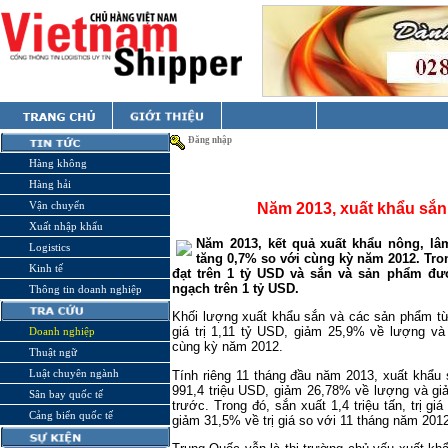
Đăng nhập
Hàng không
Hàng hải
Vận chuyển
Năm 2013, xuất khẩu sắn 
Xuất nhập khẩu
Năm 2013, kết quả xuất khẩu nông, lâ
Logistics
tăng 0,7% so với cùng kỳ năm 2012. Tro
Kinh tế
đạt trên 1 tỷ USD và sắn và sản phẩm đư
ngạch trên 1 tỷ USD.
Thông tin doanh nghiệp
Khối lượng xuất khẩu sắn và các sản phẩm từ
giá trị 1,11 tỷ USD, giảm 25,9% về lượng và
Doanh nghiệp
cùng kỳ năm 2012.
Thuật ngữ
Luật chuyên ngành
Tính riêng 11 tháng đầu năm 2013, xuất khẩu s
991,4 triệu USD, giảm 26,78% về lượng và gi
Sân bay quốc tế
trước. Trong đó, sắn xuất 1,4 triệu tấn, trị 
Cảng biển quốc tế
giảm 31,5% về trị giá so với 11 tháng năm 2012