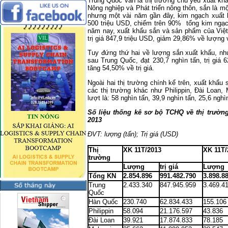
Trung Quốc vẫn là thị trường chủ yếu xuất kh
Nông nghiệp và Phát triển nông thôn, sắn là 
nhưng một vài năm gần đây, kim ngạch xuất 
500 triệu USD, chiếm trên 90% tổng kim ngạc
năm nay, xuất khẩu sắn và sản phẩm của Việt
trị giá 847,9 triệu USD, giảm 29,86% về lượng 
Tuy đứng thứ hai về lượng sắn xuất khẩu, nh
sau Trung Quốc, đạt 230,7 nghìn tấn, trị giá
tăng 54,50% về trị giá.
Ngoài hai thị trường chính kể trên, xuất khẩ
các thị trường khác như Philippin, Đài Loan,
lượt là: 58 nghìn tấn, 39,9 nghìn tấn, 25,6 nghì
Số liệu thống kê sơ bộ TCHQ về thị trườn
2013
ĐVT: lượng (tấn); Trị giá (USD)
Thị
XK 11T/2013
XK 11T/
trường
Lượng
trị giá
Lượng
Tổng KN
2.854.896
991.482.790
3.898.8
Trung
2.433.340
847.945.959
3.469.4
Quốc
Hàn Quốc
230.740
62.834.433
155.106
Philippin
58.094
21.176.597
43.836
Đài Loan
39.921
17.874.833
78.185