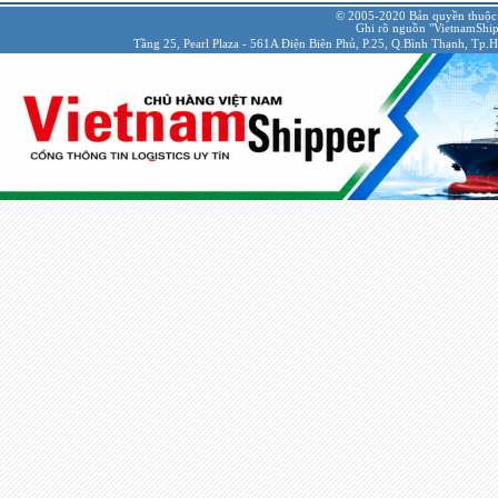
© 2005-2020 Bản quyền thuộc
Ghi rõ nguồn "VietnamShipp
Tầng 25, Pearl Plaza - 561A Điện Biên Phủ, P.25, Q.Bình Thạnh, Tp.