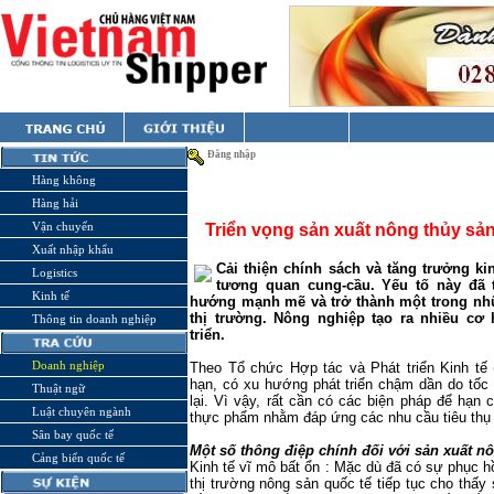
Đăng nhập
Hàng không
Hàng hải
Vận chuyển
Triển vọng sản xuất nông thủy sản
Xuất nhập khẩu
Cải thiện chính sách và tăng trưởng ki
Logistics
tương quan cung-cầu. Yếu tố này đã
Kinh tế
hướng mạnh mẽ và trở thành một trong nhữ
thị trường. Nông nghiệp tạo ra nhiều cơ 
Thông tin doanh nghiệp
triển.
Doanh nghiệp
Theo Tổ chức Hợp tác và Phát triển Kinh tế 
hạn, có xu hướng phát triển chậm dần do tốc
Thuật ngữ
lại. Vì vậy, rất cần có các biện pháp để hạn 
Luật chuyên ngành
thực phẩm nhằm đáp ứng các nhu cầu tiêu thụ 
Sân bay quốc tế
Một số thông điệp chính đối với sản xuất n
Cảng biển quốc tế
Kinh tế vĩ mô bất ổn : Mặc dù đã có sự phục hồ
thị trường nông sản quốc tế tiếp tục cho thấy