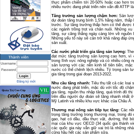
thực phẩm chiếm tới 20-50% hoặc cao hơn tro
nhiều nước đang phát triển nên vấn đề ATTP l
Tăng trưởng sản lượng chậm hơn:
Sản lượn
dự đoán tăng trung bình 1,5% hằng năm, thấp
trước. Sự tăng trưởng thấp hơn có thể được t
các ngành trồng trọt và chăn nuôi. Những xu
tăng, sự căng thẳng ngày càng lớn về nguồn 
Những yếu tố này sẽ cản trở khả năng đáp ứn
sản xuất.
Các nước phát triển gia tăng sản lượng:
Theo
đạt mức tăng trưởng sản lượng cao hơn, vì
trong lĩnh vực nông nghiệp và có nhiều công 
Username
sản lượng với các nền kinh tế tiên tiến, mặ
nước có thể chênh lệch nhiều. Tỷ trọng sản lư
Password
gia tăng trong giai đoạn 2013-2022.
Đăng ký mới
Nhu cầu tăng nhanh:
Tiêu thụ tất cả các loại
nước đang phát triển, mặc dù với tốc độ chậm
gia tăng, nguồn thu nhập tăng, quá trình đô thị
trên đầu người dự đoán sẽ tăng nhanh nhất ở
Mỹ Latinh và nhiều khu vực khác của Châu Á.
Thương mại nông sản tiếp tục tăng:
Các nền
trọng tăng trưởng trong thương mại, trong đó
gạo, hạt có dầu, dầu thực vật, đường, thịt b
mại của khu vực OECD (34 quốc gia thành vi
các quốc gia này vẫn giữ vai trò là những nhà
cũng hầu hết các sản phẩm sữa.