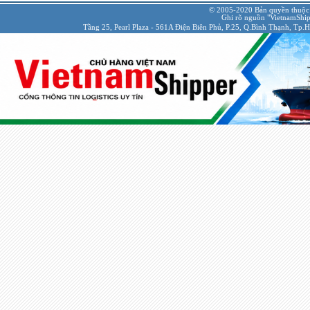
© 2005-2020 Bản quyền thuộc
Ghi rõ nguồn "VietnamShipp
Tầng 25, Pearl Plaza - 561A Điện Biên Phủ, P.25, Q.Bình Thạnh, Tp.