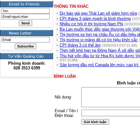
THÔNG TIN KHÁC
Dự báo giá gạo Thái Lan sẽ giảm hơn nữa
(
CPI tháng 3 giảm mạnh là bình thường
(3/27
Nhiều cơ hội ở thị trường Nam Phi
(3/26/201
Ba Lan muốn thúc đẩy giao thương với Việ
Thị trường xe hơi tại châu Âu có dấu hiệu p
Thị trường xi măng đã có tín hiệu khởi sắc
CPI tháng 3 có thể âm
(3/20/2014 9:57:21 AM)
Thời tiết khô hạn tại Đông Nam Á sẽ đẩy gi
Thu hút vốn đầu tư từ Hoa Kỳ luôn được Vi
9:57:13 AM)
Phòng kinh doanh:
Sản lượng dầu mỏ Canada lên mức cao kỷ 
028
3513 6399
BÌNH LUẬN
Bình luận c
Nội dung:
Email / Tên /
Điện thoại: