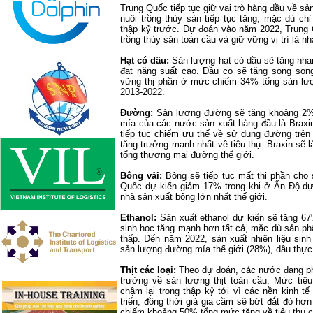
Trung Quốc tiếp tục giữ vai trò hàng đầu về s
nuôi trồng thủy sản tiếp tục tăng, mặc dù ch
thập kỷ trước. Dự đoán vào năm 2022, Trung
trồng thủy sản toàn cầu và giữ vững vị trí là n
Hạt có dầu:
Sản lượng hạt có dầu sẽ tăng nha
đạt năng suất cao. Dầu cọ sẽ tăng song song
vững thị phần ở mức chiếm 34% tổng sản lượn
2013-2022.
Đường:
Sản lượng đường sẽ tăng khoảng 2%
mía của các nước sản xuất hàng đầu là Braxi
tiếp tục chiếm ưu thế về sử dụng đường trên
tăng trưởng mạnh nhất về tiêu thụ. Braxin s
tổng thương mại đường thế giới.
Bông vải:
Bông sẽ tiếp tục mất thị phần cho
Quốc dự kiến giảm 17% trong khi ở Ấn Độ dự 
nhà sản xuất bông lớn nhất thế giới.
Ethanol:
Sản xuất ethanol dự kiến sẽ tăng 67
sinh học tăng mạnh hơn tất cả, mặc dù sản p
thấp. Đến năm 2022, sản xuất nhiên liệu sin
sản lượng đường mía thế giới (28%), dầu thực
Thịt các loại:
Theo dự đoán, các nước đang ph
trưởng về sản lượng thịt toàn cầu. Mức tiêu
chậm lại trong thập kỷ tới vì các nền kinh t
triển, đồng thời giá gia cầm sẽ bớt đắt đỏ hơ
chiếm khoảng 50% tổng mức tăng về tiêu thụ các