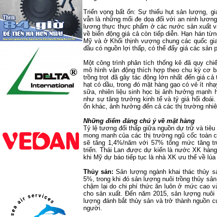
Triển vọng bất ổn: Sự thiếu hụt sản lượng, g
vẫn là những mối đe dọa đối với an ninh lươn
lương thực thực phẩm ở các nước sản xuất và 
về biến động giá cả còn tiếp diễn. Hạn hán từ
Mỹ và ở Khối thịnh vượng chung các quốc gia
đầu có nguồn lợi thấp, có thể đẩy giá các sản 
Một công trình phân tích thống kê đã quy chi
mô hình vận động thích hợp theo chu kỳ cơ b
trồng trọt đã gây tác động lớn nhất đến giá cả
hạt có dầu, trong đó mặt hàng gạo có vẻ ít nh
sữa, nhiên liệu sinh học bị ảnh hưởng mạnh h
như sự tăng trưởng kinh tế và tỷ giá hối đoái
ổn khác, ảnh hưởng đến cả các thị trường nhiên
Những điểm đáng chú ý về mặt hàng
Tỷ lệ tương đối thấp giữa nguồn dự trữ và tiê
mong manh của các thị trường ngũ cốc toàn c
sẽ tăng 1,4%/năm với 57% tổng mức tăng tr
triển. Thái Lan được dự kiến là nước XK hàng
khi Mỹ dự báo tiếp tục là nhà XK ưu thế về lúa
Thủy sản:
Sản lượng ngành khai thác thủy s
5%, trong khi đó sản lượng nuôi trồng thủy sả
chậm lại do chi phí thức ăn luôn ở mức cao v
cho sản xuất. Đến năm 2015, sản lượng nuôi 
lượng đánh bắt thủy sản và trở thành nguồn c
người.