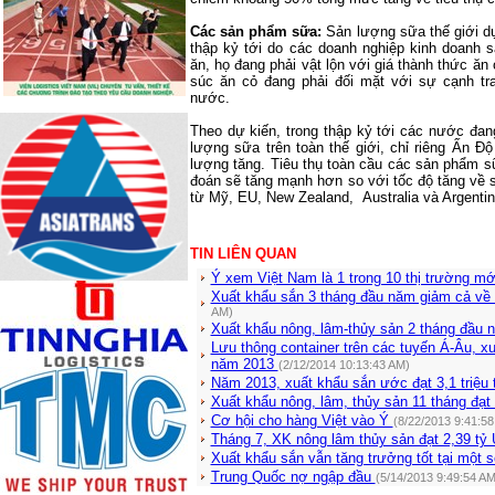
Các sản phẩm sữa:
Sản lượng sữa thế giới dự
thập kỷ tới do các doanh nghiệp kinh doanh
ăn, họ đang phải vật lộn với giá thành thức ăn
súc ăn cỏ đang phải đối mặt với sự cạnh tr
nước.
Theo dự kiến, trong thập kỷ tới các nước đan
lượng sữa trên toàn thế giới, chỉ riêng Ấn 
lượng tăng. Tiêu thụ toàn cầu các sản phẩm s
đoán sẽ tăng mạnh hơn so với tốc độ tăng về 
từ Mỹ, EU,
New Zealand
,
Australia
và
Argenti
TIN LIÊN QUAN
Ý xem Việt Nam là 1 trong 10 thị trường mớ
Xuất khẩu sắn 3 tháng đầu năm giảm cả về
AM)
Xuất khẩu nông, lâm-thủy sản 2 tháng đầu
Lưu thông container trên các tuyến Á-Âu, 
năm 2013
(2/12/2014 10:13:43 AM)
Năm 2013, xuất khẩu sắn ước đạt 3,1 triệu
Xuất khẩu nông, lâm, thủy sản 11 tháng đạ
Cơ hội cho hàng Việt vào Ý
(8/22/2013 9:41:58
Tháng 7, XK nông lâm thủy sản đạt 2,39 t
Xuất khẩu sắn vẫn tăng trưởng tốt tại một s
Trung Quốc nợ ngập đầu
(5/14/2013 9:49:54 AM