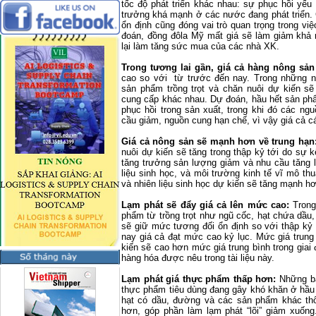
tốc độ phát triển khác nhau: sự phục hồi yếu
trưởng khá mạnh ở các nước đang phát triển. G
ổn định cũng đóng vai trò quan trọng trong v
đoán, đồng đôla Mỹ mất giá sẽ làm giảm khả
lại làm tăng sức mua của các nhà XK.
Trong tương lai gần, giá cả hàng nông sản 
cao so với từ trước đến nay. Trong những n
sản phẩm trồng trọt và chăn nuôi dự kiến sẽ
cung cấp khác nhau. Dự đoán, hầu hết sản ph
phục hồi trong sản xuất, trong khi đó các ng
cầu giảm, nguồn cung hạn chế, vì vậy giá cả cá
Giá cả nông sản sẽ mạnh hơn về trung hạn
nuôi dự kiến sẽ tăng trong thập kỷ tới do sự
tăng trưởng sản lượng giảm và nhu cầu tăng l
liệu sinh học, và môi trường kinh tế vĩ mô thuậ
và nhiên liệu sinh học dự kiến sẽ tăng mạnh h
Lạm phát sẽ đẩy giá cả lên mức cao:
Trong 
phẩm từ trồng trọt như ngũ cốc, hạt chứa dầu
sẽ giữ mức tương đối ổn định so với thập kỷ
nay giá cả đạt mức cao kỷ lục. Mức giá trung
kiến sẽ cao hơn mức giá trung bình trong giai
hàng hóa được nêu trong tài liệu này.
Lạm phát giá thực phẩm thấp hơn:
Những bằ
thực phẩm tiêu dùng đang gây khó khăn ở hầu 
hạt có dầu, đường và các sản phẩm khác th
hơn, góp phần làm lạm phát “lõi” giảm xuống