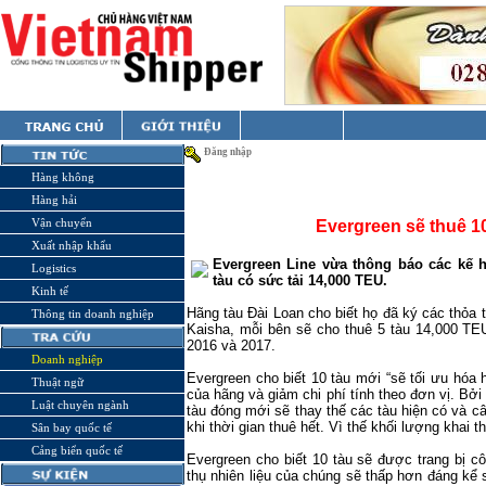
Đăng nhập
Hàng không
Hàng hải
Vận chuyển
Evergreen sẽ thuê 1
Xuất nhập khẩu
Evergreen Line vừa thông báo các kế h
Logistics
tàu có sức tải 14,000 TEU.
Kinh tế
Hãng tàu Đài Loan cho biết họ đã ký các thỏa
Thông tin doanh nghiệp
Kaisha, mỗi bên sẽ cho thuê 5 tàu 14,000 TE
2016 và 2017.
Doanh nghiệp
Evergreen cho biết 10 tàu mới “sẽ tối ưu hóa
Thuật ngữ
của hãng và giảm chi phí tính theo đơn vị. Bởi
Luật chuyên ngành
tàu đóng mới sẽ thay thế các tàu hiện có và câ
khi thời gian thuê hết. Vì thế khối lượng khai 
Sân bay quốc tế
Cảng biển quốc tế
Evergreen cho biết 10 tàu sẽ được trang bị cô
thụ nhiên liệu của chúng sẽ thấp hơn đáng kể