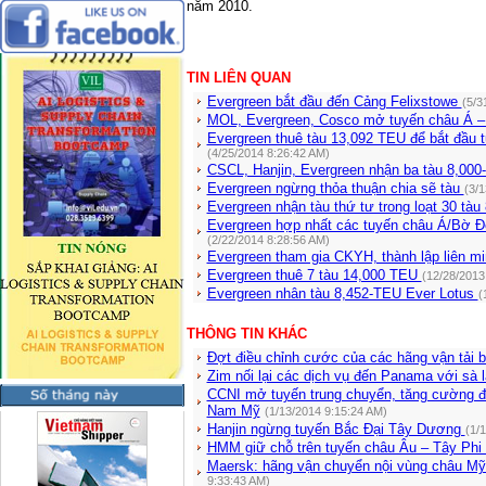
năm 2010.
TIN LIÊN QUAN
Evergreen bắt đầu đến Cảng Felixstowe
(5/3
MOL, Evergreen, Cosco mở tuyến châu Á –
Evergreen thuê tàu 13,092 TEU để bắt đầu 
(4/25/2014 8:26:42 AM)
CSCL, Hanjin, Evergreen nhận ba tàu 8,00
Evergreen ngừng thỏa thuận chia sẽ tàu
(3/
Evergreen nhận tàu thứ tư trong loạt 30 tà
Evergreen hợp nhất các tuyến châu Á/Bờ Đ
(2/22/2014 8:28:56 AM)
Evergreen tham gia CKYH, thành lập liên 
Evergreen thuê 7 tàu 14,000 TEU
(12/28/2013
Evergreen nhân tàu 8,452-TEU Ever Lotus
(
THÔNG TIN KHÁC
Đợt điều chỉnh cước của các hãng vận tải b
Zim nối lại các dịch vụ đến Panama với sà 
CCNI mở tuyến trung chuyển, tăng cường đ
Nam Mỹ
(1/13/2014 9:15:24 AM)
Hanjin ngừng tuyến Bắc Đại Tây Dương
(1/
HMM giữ chỗ trên tuyến châu Âu – Tây Phi
Maersk: hãng vận chuyển nội vùng châu Mỹ
9:33:43 AM)