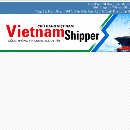
© 2005-2020 Bản quyền thuộc
Ghi rõ nguồn "VietnamShipp
Tầng 25, Pearl Plaza - 561A Điện Biên Phủ, P.25, Q.Bình Thạnh, Tp.