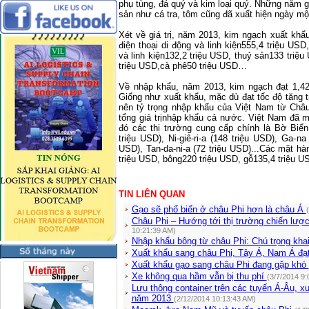
phụ tùng, đá quý và kim loại quý. Những năm g
sản như cá tra, tôm cũng đã xuất hiện ngày mộ
Xét về giá trị, năm 2013, kim ngạch xuất kh
điện thoại di động và linh kiện555,4 triệu US
và linh kiện132,2 triệu USD, thuỷ sản133 triệu
triệu USD,cà phê50 triệu USD…
Về nhập khẩu, năm 2013, kim ngạch đạt 1,4
Giống như xuất khẩu, mặc dù đạt tốc độ tăng 
nên tỷ trọng nhập khẩu của Việt
Nam
từ Châu
tổng giá trịnhập khẩu cả nước. Việt Nam đã 
đó các thị trường cung cấp chính là Bờ Biển
triệu USD), Ni-giê-ri-a (148 triệu USD), Ga-n
USD), Tan-da-ni-a (72 triệu USD)...Các mặt h
triệu USD, bông220 triệu USD, gỗ135,4 triệu U
TIN LIÊN QUAN
Gạo sẽ phổ biến ở châu Phi hơn là châu Á
Châu Phi – Hướng tới thị trường chiến lượ
10:21:39 AM)
Nhập khẩu bông từ châu Phi: Chú trọng khai
Xuất khẩu sang châu Phi, Tây Á, Nam Á đạ
Xuất khẩu gạo sang châu Phi đang gặp khó
Xe không qua hầm vẫn bị thu phí
(3/7/2014 9:
Lưu thông container trên các tuyến Á-Âu, 
năm 2013
(2/12/2014 10:13:43 AM)