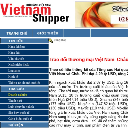
Đăng nhập
Hàng không
Hàng hải
Vận chuyển
Trao đổi thương mại Việt Nam- Châu
Xuất nhập khẩu
Theo số liệu thống kê của Tổng cục Hải qua
Logistics
Việt Nam và Châu Phi đạt 4,29 tỷ USD, tăng
Kinh tế
Kim ngạch xuất khẩu đạt 2,87 tỷ USD,tăng 1
Thông tin doanh nghiệp
của cả nước. Thị trường xuất khẩu của Việt
rộng. Cho tới nay, nước ta đã có quan hệ thươ
Doanh nghiệp
Năm 2013, 10 thị trường xuất khẩu quan trọn
Biển Ngà (247,14 triệu USD), Gha-na (247 triệ
Thuật ngữ
(177 triệu USD), Ni-giê-ri-a (147,82 triệu USD
Luật chuyên ngành
(130 triệu USD), Ma-rốc (110 triệu USD),Mô-d
tổng giá trị xuất khẩu của Việt Nam sang Châ
Sân bay quốc tế
Nam
sang khu vực này cũng ngày càng đa dạn
Cảng biển quốc tế
phê, hạt tiêu, cơm dừa... thì đã có thêm những
cao như máy vi tính, sản phẩm điện tử và linh k