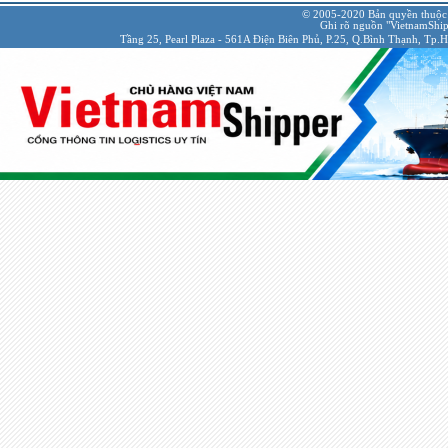
© 2005-2020 Bản quyền thuộc
Ghi rõ nguồn "VietnamShipp
Tầng 25, Pearl Plaza - 561A Điện Biên Phủ, P.25, Q.Bình Thạnh, Tp.