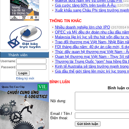
Maersk đưa Nam Mỹ và tuyến châu Phi
(1/2
Giá cước tăng 60% trên tuyến Á-Âu
(12/17/2
Xuất khẩu sang Châu Phi tăng trưởng mạn
THÔNG TIN KHÁC
Nhiều doanh nghiệp lớn chờ IPO
(2/17/2014 9
OPEC và Mỹ đều dự đoán nhu cầu dầu năm
Malaysia lập kỷ lục về thu hút vốn đầu tư 
Trao đổi thương mại Việt Nam- Nhật Bản n
FDI tháng đầu năm: 40 dự án cấp mới, 6 dự
Thúc đẩy quan hệ thương mại Việt Nam - Ấ
Quan hệ thương mại Việt Nam - Thụy Sỹ n
Username
Thương lái Trung Quốc “gom” hoa hồng Đà 
Kinh tế Australia sẽ tăng trưởng mạnh tron
Password
Giá dầu thế giới tăng lên mức kỷ lục trong
Đăng ký mới
BÌNH LUẬN
Bình luận c
Nội dung:
Email / Tên /
Điện thoại: