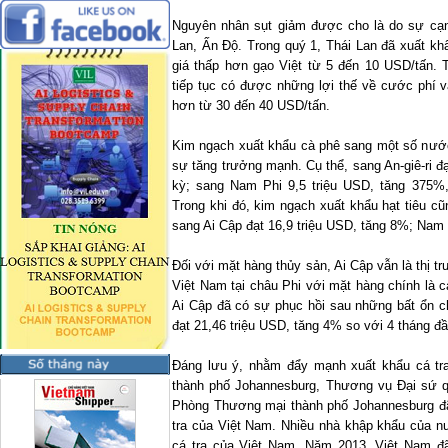
Nguyên nhân sụt giảm được cho là do sự cạnh
Lan, Ấn Độ. Trong quý 1, Thái Lan đã xuất kh
giá thấp hơn gạo Việt từ 5 đến 10 USD/tấn.
tiếp tục có được những lợi thế về cước phí v
hơn từ 30 đến 40 USD/tấn.
Kim ngạch xuất khẩu cà phê sang một số nướ
sự tăng trưởng mạnh. Cụ thể, sang An-giê-ri đ
kỳ; sang Nam Phi 9,5 triệu USD, tăng 375%,
Trong khi đó, kim ngạch xuất khẩu hạt tiêu c
sang Ai Cập đạt 16,9 triệu USD, tăng 8%; Nam 
Đối với mặt hàng thủy sản, Ai Cập vẫn là thị t
Việt
Nam
tại châu Phi với mặt hàng chính là c
Ai Cập đã có sự phục hồi sau những bất ổn chí
đạt 21,46 triệu USD, tăng 4% so với 4 tháng đ
Đáng lưu ý, nhằm đẩy mạnh xuất khẩu cá tra
thành phố Johannesburg, Thương vụ Đại sứ q
Phòng Thương mại thành phố Johannesburg đã
tra của Việt Nam. Nhiều nhà khập khẩu của
cá tra của Việt
Nam
. Năm 2013, Việt
Nam
đã