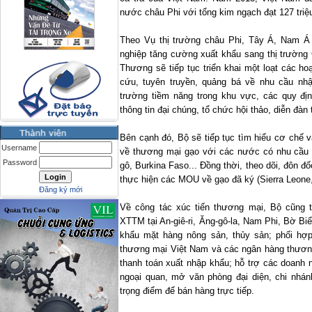
nước châu Phi với tổng kim ngạch đạt 127
Theo Vụ thị trường châu Phi, Tây Á, Nam Á
nghiệp tăng cường xuất khẩu sang thị trường
Thương sẽ tiếp tục triển khai một loạt các h
cứu, tuyên truyền, quảng bá về nhu cầu nh
trường tiềm năng trong khu vực, các quy đị
thông tin đại chúng, tổ chức hội thảo, diễn đàn
Bên cạnh đó, Bộ sẽ tiếp tục tìm hiểu cơ chế 
Username
về thương mại gạo với các nước có nhu cầu
Password
gô, Burkina Faso... Đồng thời, theo dõi, đôn đ
thực hiện các MOU về gạo đã ký (
Sierra Leone
Đăng ký mới
Về công tác xúc tiến thương mại, Bộ cũng t
XTTM tại An-giê-ri, Ăng-gô-la, Nam Phi, Bờ Biể
khẩu mặt hàng nông sản, thủy sản; phối hợ
thương mại Việt Nam và các ngân hàng thương
thanh toán xuất nhập khẩu; hỗ trợ các doanh 
ngoại quan, mở văn phòng đại diện, chi nhánh
trọng điểm để bán hàng trực tiếp.