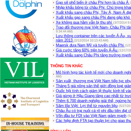
Gạo sẽ phổ biến ở châu Phi hơn là châu Á
Nhập khẩu bông từ châu Phi: Chú trọng khai
Xuất khẩu sang châu Phi, Tây Á, Nam Á đạ
Xuất khẩu gạo sang châu Phi đang gặp khó
Xe không qua hầm vẫn bị thu phí
(3/7/2014 9:
Trao đổi thương mại Việt Nam- Châu Phi t
9:34:44 AM)
Lưu thông container trên các tuyến Á-Âu, 
năm 2013
(2/12/2014 10:13:43 AM)
Maersk đưa Nam Mỹ và tuyến châu Phi
(1/2
Giá cước tăng 60% trên tuyến Á-Âu
(12/17/2
Xuất khẩu sang Châu Phi tăng trưởng mạn
THÔNG TIN KHÁC
Mô hình hợp tác kinh tế mới cho doanh ngh
AM)
Sản xuất, thương mại Việt Nam tiếp tục phục
Tháng 5 giá nông sản thế giới đồng loạt giả
Quốc hội tính cách giảm lệ thuộc kinh tế v
Giá gừng ở Hậu Giang tăng cao nhất từ trư
Thêm 6.700 doanh nghiệp giải thể, ngừng h
Săm lốp Việt: Lợi thế từ nguyên liệu
(5/27/20
Châu Âu có trại nuôi cá rô phi đầu tiên đạ
Vốn đầu tư FDI vào Việt Nam giảm mạnh
(5
Các hiệp định FTA tạo thuận lợi cho giao t