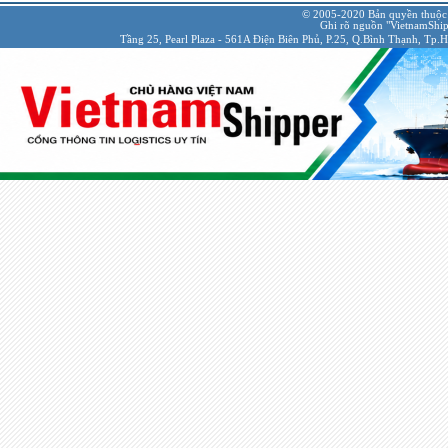
© 2005-2020 Bản quyền thuộc
Ghi rõ nguồn "VietnamShipp
Tầng 25, Pearl Plaza - 561A Điện Biên Phủ, P.25, Q.Bình Thạnh, Tp.