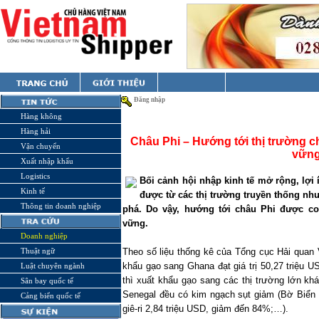
Đăng nhập
Hàng không
Hàng hải
Châu Phi – Hướng tới thị trường c
Vận chuyển
vữn
Xuất nhập khẩu
Logistics
Bối cảnh hội nhập kinh tế mở rộng, lợi
Kinh tế
được từ các thị trường truyền thống nh
Thông tin doanh nghiệp
phá. Do vậy, hướng tới châu Phi được coi
vững.
Doanh nghiệp
Thuật ngữ
Theo số liệu thống kê của Tổng cục Hải quan 
khẩu gạo sang Ghana đạt giá trị 50,27 triệu 
Luật chuyên ngành
thì xuất khẩu gạo sang các thị trường lớn kh
Sân bay quốc tế
Senegal đều có kim ngạch sụt giảm (Bờ Biển 
Cảng biển quốc tế
giê-ri 2,84 triệu USD, giảm đến 84%;…).