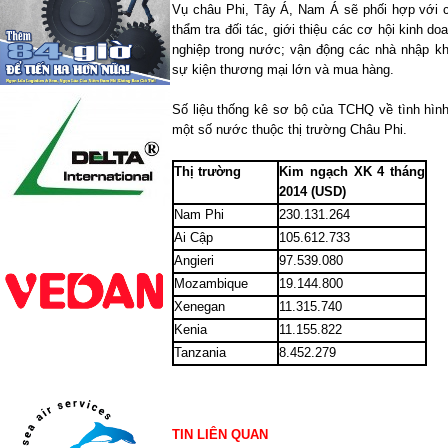
Vụ châu Phi, Tây Á, Nam Á sẽ phối hợp với 
thẩm tra đối tác, giới thiệu các cơ hội kinh d
nghiệp trong nước; vận động các nhà nhập k
sự kiện thương mại lớn và mua hàng.
Số liệu thống kê sơ bộ của TCHQ về tình hìn
một số nước thuộc thị trường Châu Phi.
Thị trường
Kim ngạch XK 4 tháng
2014 (USD)
Nam
Phi
230.131.264
Ai Cập
105.612.733
Angieri
97.539.080
Mozambique
19.144.800
Xenegan
11.315.740
Kenia
11.155.822
Tanzania
8.452.279
TIN LIÊN QUAN