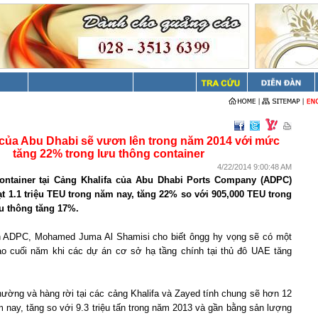
của Abu Dhabi sẽ vươn lên trong năm 2014 với mức
tăng 22% trong lưu thông container
4/22/2014 9:00:48 AM
ontainer tại Cảng Khalifa của
Abu Dhabi Ports Company (ADPC)
ạt 1.1 triệu TEU trong năm nay, tăng 22% so với 905,000 TEU trong
u thông tăng 17%.
h ADPC, Mohamed Juma Al Shamisi cho biết ôngg hy vọng sẽ có một
o cuối năm khi các dự án cơ sở hạ tầng chính tại thủ đô UAE tăng
ường và hàng rời tại các cảng Khalifa và Zayed tính chung sẽ hơn 12
ăm nay, tăng so với 9.3 triệu tấn trong năm 2013 và gần bằng sản lượng