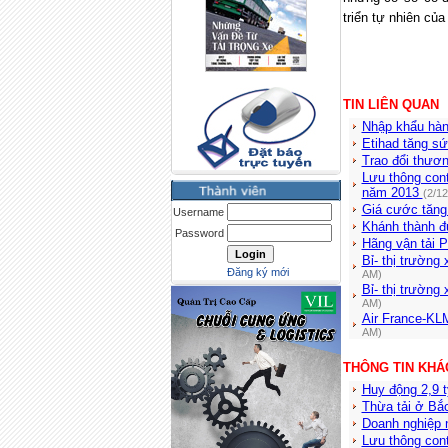
triển tự nhiên của
TIN LIÊN QUAN
Nhập khẩu hàn
Etihad tăng s
Trao đổi thươ
Lưu thông cont
năm 2013
(2/1
Giá cước tăng
Username
Khánh thành đ
Password
Hãng vận tải P
Bỉ- thị trường
Đăng ký mới
AM)
Bỉ- thị trường
AM)
Air France-KL
AM)
THÔNG TIN KHÁ
Huy động 2,9 
Thừa tải ở Bắ
Doanh nghiệp 
Lưu thông con