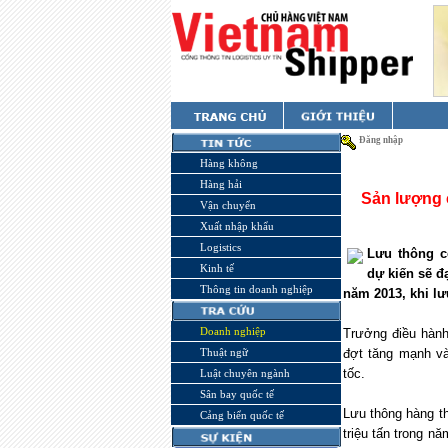
Đăng nhập
Hàng không
Hàng hải
Sản lượng 
Vận chuyển
Xuất nhập khẩu
Logistics
Lưu thông c
Kinh tế
dự kiến sẽ đ
Thông tin doanh nghiệp
năm 2013, khi lư
Doanh nghiệp
Trưởng điều hàn
Thuật ngữ
đợt tăng mạnh và
tốc.
Luật chuyên ngành
Sân bay quốc tế
Lưu thông hàng th
Cảng biển quốc tế
triệu tấn trong n