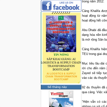
trong năm 2012.
Cảng Khalifa đượ
hoạt động từ nă
hoạt động hết côn
Abu Dhabi
đã đầu 
dạng hóa nền kin
là mở rộng Sân b
Cảng Khalifa hiệ
TEU trong giai đoạ
Mục tiêu lâu dài 
rời cho đến năm 
Zayed sẽ tiếp tụ
vào các du thuyến
92 du thuyền đã 
qua cảng. Việc xâ
“Hiện vẫn có các
những cơ sở cố đị