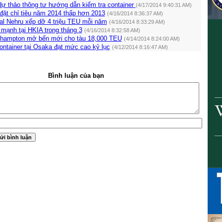
dự thảo thông tư hướng dẫn kiểm tra container
(4/17/2014 9:40:31 AM)
đặt chỉ tiêu năm 2014 thấp hơn 2013
(4/16/2014 8:36:37 AM)
al Nehru xếp dỡ 4 triệu TEU mỗi năm
(4/16/2014 8:33:29 AM)
mạnh tại HKIA trong tháng 3
(4/16/2014 8:32:58 AM)
hampton mở bến mới cho tàu 18,000 TEU
(4/14/2014 8:24:00 AM)
ntainer tại Osaka đạt mức cao kỷ lục
(4/12/2014 8:16:47 AM)
Bình luận của bạn