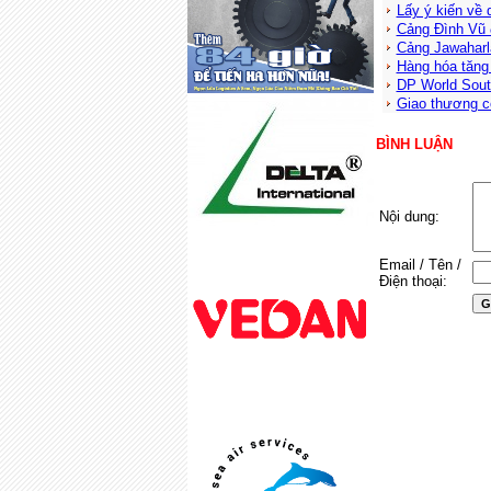
Lấy ý kiến về 
Cảng Đình Vũ 
Cảng Jawaharl
Hàng hóa tăng 
DP World Sout
Giao thương co
BÌNH LUẬN
Nội dung:
Email / Tên /
Điện thoại: