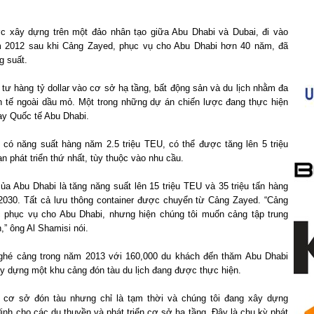
c xây dựng trên một đảo nhân tạo giữa Abu Dhabi và Dubai, đi vào
m 2012 sau khi Cảng Zayed, phục vụ cho Abu Dhabi hơn 40 năm, đã
g suất.
tư hàng tỷ dollar vào cơ sở hạ tầng, bất động sản và du lịch nhằm đa
h tế ngoài dầu mỏ. Một trong những dự án chiến lược đang thực hiện
ay Quốc tế
Abu Dhabi
.
n có năng suất hàng năm 2.5 triệu TEU, có thể được tăng lên 5 triệu
n phát triển thứ nhất, tùy thuộc vào nhu cầu.
của Abu Dhabi là tăng năng suất lên 15 triệu TEU và 35 triệu tấn hàng
2030. Tất cả lưu thông container được chuyển từ Cảng Zayed. “Cảng
c phục vụ cho
Abu Dhabi
, nhưng hiện chúng tôi muốn cảng tập trung
,” ông Al Shamisi nói.
ghé cảng trong năm 2013 với 160,000 du khách đến thăm Abu Dhabi
y dựng một khu cảng đón tàu du lịch đang được thực hiện.
 cơ sở đón tàu nhưng chỉ là tạm thời và chúng tôi đang xây dựng
nh cho các du thuyền và phát triển cơ sở hạ tầng. Đây là chu kỳ phát