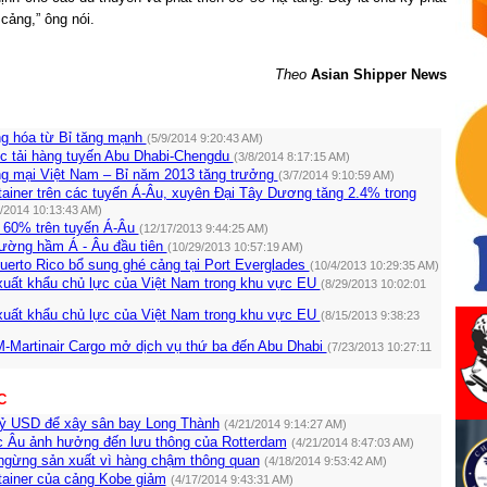
 cảng,” ông nói.
Theo
Asian Shipper News
g hóa từ Bỉ tăng mạnh
(5/9/2014 9:20:43 AM)
ức tải hàng tuyến Abu Dhabi-Chengdu
(3/8/2014 8:17:15 AM)
ng mại Việt Nam – Bỉ năm 2013 tăng trưởng
(3/7/2014 9:10:59 AM)
ainer trên các tuyến Á-Âu, xuyên Đại Tây Dương tăng 2.4% trong
2/2014 10:13:43 AM)
 60% trên tuyến Á-Âu
(12/17/2013 9:44:25 AM)
ường hầm Á - Âu đầu tiên
(10/29/2013 10:57:19 AM)
uerto Rico bổ sung ghé cảng tại Port Everglades
(10/4/2013 10:29:35 AM)
 xuất khẩu chủ lực của Việt Nam trong khu vực EU
(8/29/2013 10:02:01
 xuất khẩu chủ lực của Việt Nam trong khu vực EU
(8/15/2013 9:38:23
M-Martinair Cargo mở dịch vụ thứ ba đến Abu Dhabi
(7/23/2013 10:27:11
C
tỷ USD để xây sân bay Long Thành
(4/21/2014 9:14:27 AM)
c Âu ảnh hưởng đến lưu thông của Rotterdam
(4/21/2014 8:47:03 AM)
ngừng sản xuất vì hàng chậm thông quan
(4/18/2014 9:53:42 AM)
tainer của cảng Kobe giảm
(4/17/2014 9:43:31 AM)