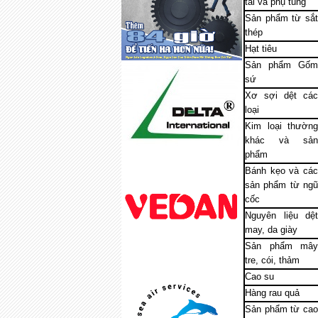
tải và phụ tùng
Sản phẩm từ sắt
thép
Hạt tiêu
Sản phẩm Gốm
sứ
Xơ sợi dệt các
loại
Kim loại thường
khác và sản
phẩm
Bánh kẹo và các
sản phẩm từ ngũ
cốc
Nguyên liệu dệt
may, da giày
Sản phẩm mây
tre, cói, thảm
Cao su
Hàng rau quả
Sản phẩm từ cao