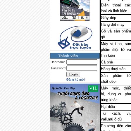
Điện thoại các
loại và linh kiện
Giày dép
Hàng dệt may
Gỗ và sản phẩm
gỗ
Máy vi tính, sản
phẩm điện tử và
linh kiện
Cà phê
Username
Password
Hàng thuỷ sản
Sản phẩm từ
Đăng ký mới
chất dẻo
Máy móc, thiết
bị, dụng cụ phụ
tùng khác
Hạt điều
Túi xách, ví,
vali,mũ ô dù
Phương tiện vận