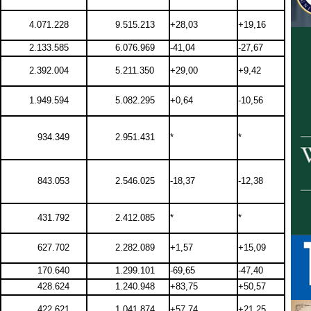
4.071.228
9.515.213
+28,03
+19,16
2.133.585
6.076.969
-41,04
-27,67
2.392.004
5.211.350
+29,00
+9,42
1.949.594
5.082.295
+0,64
-10,56
934.349
2.951.431
*
*
843.053
2.546.025
-18,37
-12,38
431.792
2.412.085
*
*
627.702
2.282.089
+1,57
+15,09
170.640
1.299.101
-69,65
-47,40
428.624
1.240.948
+83,75
+50,57
422.621
1.041.874
+57,74
+21,25