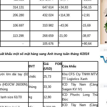
314.131
647.614
+34,83
+56,15
206.280
432.024
+114,38
+2,91
106.697
310.982
--43,06
-15,69
113.298
268.659
-21,00
-38,87
-
105.676
*
+80,64
uất khẩu một số mặt hàng sang Anh trung tuần tháng 4/2014
Giá FOB
ĐVT
Cửa khẩu
(USD)
ời lớn dài tay (02
Kho CFS Cty TNHH MTV
chiếc
25,73
TT Logistics Xanh
p (HDJCW 26030N);
ICD Tây
Nam
(Cảng
thùng
33,30
/thùng
Saigon
KV IV)
ICD Phước Long Thủ
 lạnh size 61/70
kg
12,80
Đức
ICD Tây
Nam
(Cảng