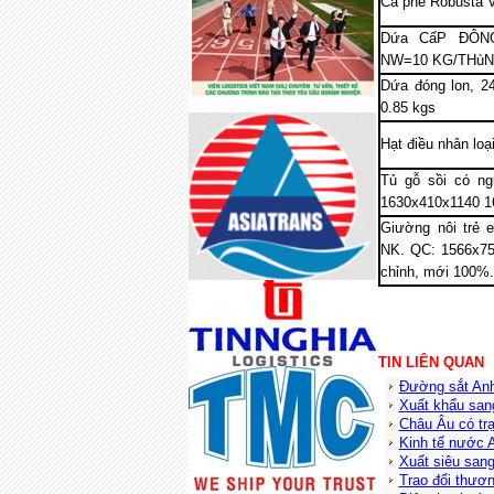
Cà phê Robusta 
Dứa CấP ĐÔNG
NW=10 KG/THùN
Dứa đóng lon, 24
0.85 kgs
Hạt điều nhân lo
Tủ gỗ sồi có n
1630x410x1140 
Giường nôi trẻ 
NK. QC: 1566x7
chỉnh, mới 100%
TIN LIÊN QUAN
Đường sắt Anh 
Xuất khẩu san
Châu Âu có trạ
Kinh tế nước 
Xuất siêu san
Trao đổi thươ