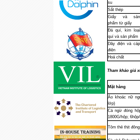
su
Sắt thép
Giấy và sản
phẩm từ giấy
Đá quí, kim loại
quí và sản phẩm
Dây điện và cáp
điện
Hoá chất
Tham khảo giá x
Mặt hàng
Áo khoác nữ ngư
lớp)
Cá ngừ đóng hộ
1800G/hộp; 6hộp
Tôm thẻ thịt đông