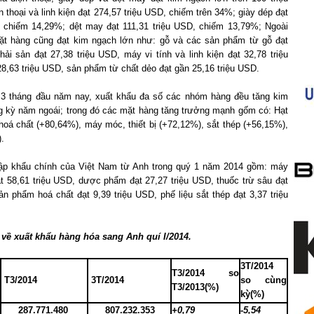
n thoại và linh kiện đạt 274,57 triệu USD, chiếm trên 34%; giày dép đạt
, chiếm 14,29%; dệt may đạt 111,31 triệu USD, chiếm 13,79%; Ngoài
ặt hàng cũng đạt kim ngạch lớn như: gỗ và các sản phẩm từ gỗ đạt
hải sản đạt 27,38 triệu USD, máy vi tính và linh kiện đạt 32,78 triệu
8,63 triệu USD, sản phẩm từ chất dẻo đạt gần 25,16 triệu USD.
 3 tháng đầu năm nay, xuất khẩu đa số các nhóm hàng đều tăng kim
g kỳ năm ngoái; trong đó các mặt hàng tăng trưởng mạnh gốm có: Hạt
hoá chất (+80,64%), máy móc, thiết bị (+72,12%), sắt thép (+56,15%),
.
ập khẩu chính của Việt Nam từ Anh trong quý 1 năm 2014 gồm: máy
ạt 58,61 triệu USD, dược phẩm đạt 27,27 triệu USD, thuốc trừ sâu đạt
ản phẩm hoá chất đạt 9,39 triệu USD, phế liệu sắt thép đạt 3,37 triệu
 về xuất khẩu hàng hóa sang Anh quí I/2014.
3T/2014
T3/2014 so
T3/2014
3T/2014
so cùng
T3/2013(%)
kỳ(%)
287.771.480
807.232.353
+0,79
-5,54