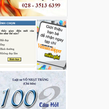
 thấy giao diện mới của
ite như thế nào?
Rất đẹp
Đẹp
Bình thường
Không đẹp lắm