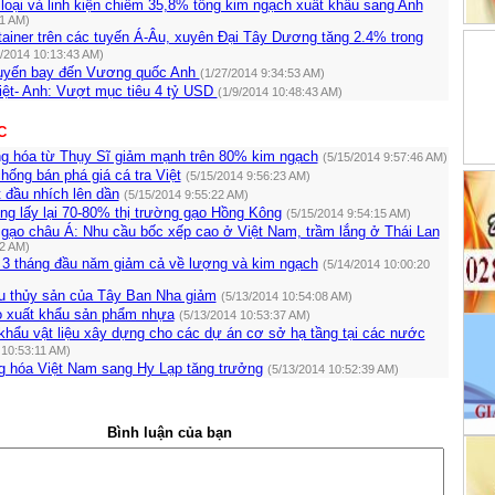
 loại và linh kiện chiếm 35,8% tổng kim ngạch xuất khẩu sang Anh
01 AM)
ainer trên các tuyến Á-Âu, xuyên Đại Tây Dương tăng 2.4% trong
2/2014 10:13:43 AM)
huyến bay đến Vương quốc Anh
(1/27/2014 9:34:53 AM)
ệt- Anh: Vượt mục tiêu 4 tỷ USD
(1/9/2014 10:48:43 AM)
C
g hóa từ Thụy Sĩ giảm mạnh trên 80% kim ngạch
(5/15/2014 9:57:46 AM)
hống bán phá giá cá tra Việt
(5/15/2014 9:56:23 AM)
 đầu nhích lên dần
(5/15/2014 9:55:22 AM)
ng lấy lại 70-80% thị trường gạo Hồng Kông
(5/15/2014 9:54:15 AM)
 gạo châu Á: Nhu cầu bốc xếp cao ở Việt Nam, trầm lắng ở Thái Lan
32 AM)
 3 tháng đầu năm giảm cả về lượng và kim ngạch
(5/14/2014 10:00:20
u thủy sản của Tây Ban Nha giảm
(5/13/2014 10:54:08 AM)
ho xuất khẩu sản phẩm nhựa
(5/13/2014 10:53:37 AM)
khẩu vật liệu xây dựng cho các dự án cơ sở hạ tầng tại các nước
 10:53:11 AM)
g hóa Việt Nam sang Hy Lạp tăng trưởng
(5/13/2014 10:52:39 AM)
Bình luận của bạn