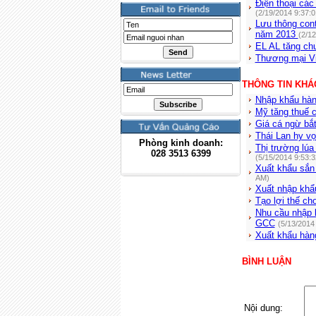
Điện thoại các
(2/19/2014 9:37:
Lưu thông cont
năm 2013
(2/1
EL AL tăng c
Thương mại Vi
THÔNG TIN KHÁ
Nhập khẩu hàn
Mỹ tăng thuế c
Giá cá ngừ bắt
Thái Lan hy vọ
Phòng kinh doanh:
Thị trường lúa
028
3513 6399
(5/15/2014 9:53:
Xuất khẩu sắn
AM)
Xuất nhập khẩ
Tạo lợi thế c
Nhu cầu nhập 
GCC
(5/13/2014
Xuất khẩu hàn
BÌNH LUẬN
Nội dung: