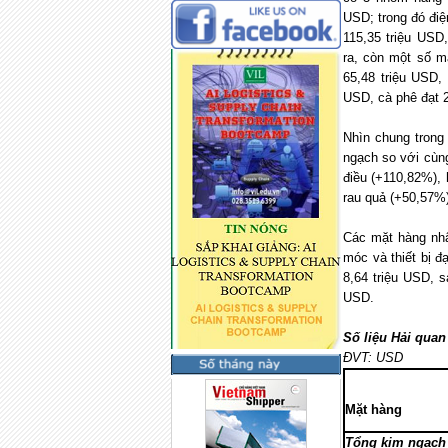
USD; trong đó điệ
115,35 triệu USD
ra, còn một số m
65,48 triệu USD, 
USD, cà phê đạt 2
Nhìn chung trong
ngạch so với cùn
điều (+110,82%), 
rau quả (+50,57%)
Các mặt hàng nh
móc và thiết bị đ
8,64 triệu USD, s
USD.
Số liệu Hải quan
ĐVT: USD
Mặt hàng
Tổng kim ngạch