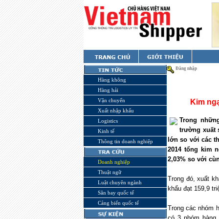
Đăng nhập
Hàng không
Hàng hải
Vận chuyển
Kim ngạ
Xuất nhập khẩu
Trong những
Logistics
trường xuất 
Kinh tế
lớn so với các t
Thông tin doanh nghiệp
2014 tổng kim 
2,03% so với cù
Doanh nghiệp
Thuật ngữ
Trong đó, xuất k
Luật chuyên ngành
khẩu đạt 159,9 tr
Sân bay quốc tế
Cảng biển quốc tế
Trong các nhóm h
có 3 nhóm hàng l