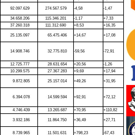
92.097.629
274.567.579
-4,58
-1,47
34.658.206
115.346.201
-1,17
+7,33
37.260.318
111.312.690
+8,53
+16,35
25.135.097
65.475.406
+14,67
+17,08
14.908.746
32.775.810
-59,56
-72,91
12.725.777
28.631.654
+20,56
-1,26
10.299.575
27.367.283
+9,69
+17,94
9.872.805
25.157.014
+49,26
+31,95
6.394.078
14.599.594
+92,91
+72,12
4.746.439
13.265.687
+70,95
+110,82
3.932.186
11.864.750
+36,49
+27,71
8.739.965
11.501.631
+798,23
-67,43