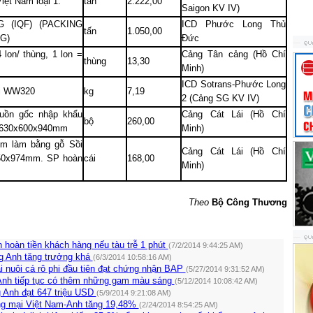
Việt
Nam
loại 1.
tấn
2.222,00
Saigon
KV IV)
 (IQF) (PACKING
ICD Phước Long Thủ
tấn
1.050,00
G)
Đức
 lon/ thùng, 1 lon =
Cảng Tân cảng (Hồ Chí
thùng
13,30
Minh)
ICD Sotrans-Phước Long
ại WW320
kg
7,19
2 (Cảng SG KV IV)
guồn gốc nhập khẩu
Cảng Cát Lái (Hồ Chí
bộ
260,00
1630x600x940mm
Minh)
em làm bằng gỗ Sồi
Cảng Cát Lái (Hồ Chí
50x974mm. SP hoàn
cái
168,00
Minh)
.
Theo
Bộ Công Thương
hoàn tiền khách hàng nếu tàu trễ 1 phút
(7/2/2014 9:44:25 AM)
g Anh tăng trưởng khá
(6/3/2014 10:58:16 AM)
i nuôi cá rô phi đầu tiên đạt chứng nhận BAP
(5/27/2014 9:31:52 AM)
Anh tiếp tục có thêm những gam màu sáng
(5/12/2014 10:08:42 AM)
g Anh đạt 647 triệu USD
(5/9/2014 9:21:08 AM)
ng mại Việt Nam-Anh tăng 19,48%
(2/24/2014 8:54:25 AM)