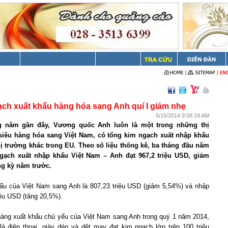
ch xuất khẩu hàng hóa sang Anh quí I giảm nhẹ
5/15/2014 9:58:19 AM
 năm gần đây, Vương quốc Anh luôn là một trong những thị
siêu hàng hóa sang Việt
Nam
, có tổng kim ngạch xuất nhập khẩu
hị trường khác trong EU. Theo số liệu thống kê, ba tháng đầu năm
ngạch xuất nhập khẩu Việt
Nam
– Anh đạt 967,2 triệu USD, giảm
ng kỳ năm trước.
hẩu của Việt
Nam
sang Anh là 807,23 triệu USD (giảm 5,54%) và nhập
iệu USD (tăng 20,5%).
àng xuất khẩu chủ yếu của Việt Nam sang Anh trong quý 1 năm 2014,
à điện thoại, giày dép và dệt may đạt kim ngạch lớn trên 100 triệu