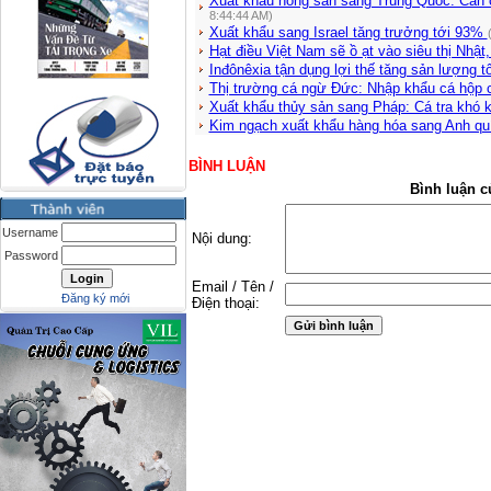
Xuất khẩu nông sản sang Trung Quốc: Cần c
8:44:44 AM)
Xuất khẩu sang Israel tăng trưởng tới 93%
Hạt điều Việt Nam sẽ ồ ạt vào siêu thị Nhật
Inđônêxia tận dụng lợi thế tăng sản lượng 
Thị trường cá ngừ Đức: Nhập khẩu cá hộp
Xuất khẩu thủy sản sang Pháp: Cá tra khó 
Kim ngạch xuất khẩu hàng hóa sang Anh quí
BÌNH LUẬN
Bình luận c
Username
Nội dung:
Password
Email / Tên /
Đăng ký mới
Điện thoại: