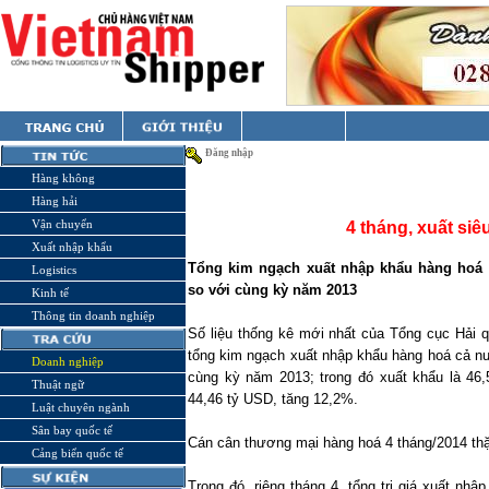
Đăng nhập
Hàng không
Hàng hải
Vận chuyển
4 tháng, xuất siê
Xuất nhập khẩu
Tổng kim ngạch xuất nhập khẩu hàng hoá c
Logistics
so với cùng kỳ năm 2013
Kinh tế
Thông tin doanh nghiệp
Số liệu thống kê mới nhất của Tổng cục Hải q
tổng kim ngạch xuất nhập khẩu hàng hoá cả n
Doanh nghiệp
cùng kỳ năm 2013; trong đó xuất khẩu là 46
Thuật ngữ
44,46 tỷ USD, tăng 12,2%.
Luật chuyên ngành
Sân bay quốc tế
Cán cân thương mại hàng hoá 4 tháng/2014 th
Cảng biển quốc tế
Trong đó, riêng tháng 4, tổng trị giá xuất nh