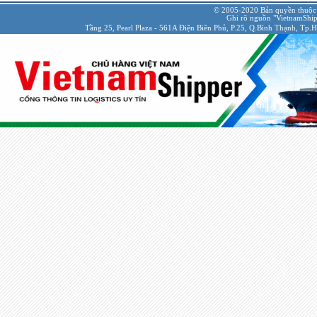
© 2005-2020 Bản quyền thuộc
Ghi rõ nguồn "VietnamShipp
Tầng 25, Pearl Plaza - 561A Điện Biên Phủ, P.25, Q.Bình Thạnh, Tp.