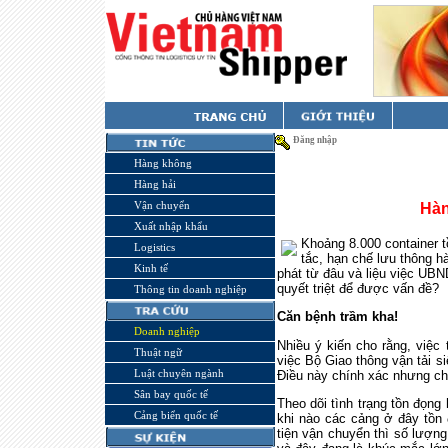
Đăng nhập
Hàng không
Hàng hải
Vận chuyển
Hàn
Xuất nhập khẩu
Khoảng 8.000 container 
Logistics
tắc, hạn chế lưu thông 
Kinh tế
phát từ đâu và liệu việc UBN
quyết triệt để được vấn đề?
Thông tin doanh nghiệp
Căn bệnh trầm kha!
Doanh nghiệp
Nhiều ý kiến cho rằng, việc
Thuật ngữ
việc Bộ Giao thông vận tải si
Luật chuyên ngành
Điều này chính xác nhưng ch
Sân bay quốc tế
Theo dõi tình trạng tồn đọn
Cảng biển quốc tế
khi nào các cảng ở đây tồn 
tiện vận chuyển thì số lượng