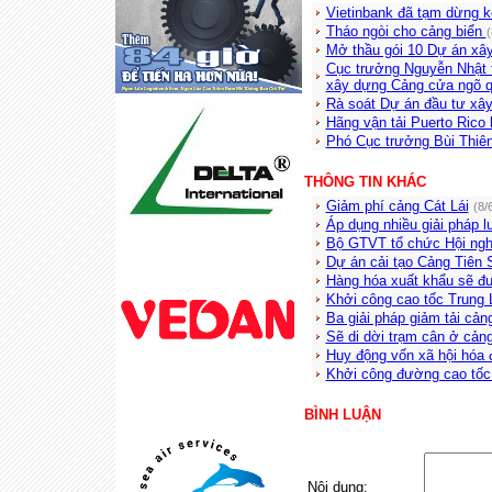
Vietinbank đã tạm dừng k
Tháo ngòi cho cảng biển
(
Mở thầu gói 10 Dự án xâ
Cục trưởng Nguyễn Nhật t
xây dựng Cảng cửa ngõ q
Rà soát Dự án đầu tư xâ
Hãng vận tải Puerto Rico
Phó Cục trưởng Bùi Thiên
THÔNG TIN KHÁC
Giảm phí cảng Cát Lái
(8/
Áp dụng nhiều giải pháp l
Bộ GTVT tổ chức Hội nghị
Dự án cải tạo Cảng Tiên 
Hàng hóa xuất khẩu sẽ đ
Khởi công cao tốc Trung 
Ba giải pháp giảm tải cản
Sẽ di dời trạm cân ở cảng
Huy động vốn xã hội hóa 
Khởi công đường cao tốc
BÌNH LUẬN
Nội dung: