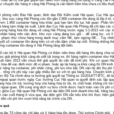
nhất để có thể giải quyết dứt điểm tình trạng hàng tồn đọng ở cảng Hải Ph
ví chuyện tắc hàng ở cảng Hải Phòng là căn bệnh trầm kha chưa có liều thu
i phóng viên Báo Hải quan, lãnh đạo Đội Kiểm soát Hải quan, Cục Hải qu
, khu vực cảng Hải Phòng còn tồn gần 2.800 container tồn đọng là lốp ô tô, 
hơn 1.800 container hàng hóa khác quá hạn làm thủ tục hải quan. Phần lớn
là hàng tạm nhập tái xuất. Lãnh đạo Cục Hải quan Hải Phòng đã chỉ đạo các c
 lượng hàng hóa tồn đọng về cảng Hải Phòng trước ngày 1-1-2013 với các ti
nhận hàng trên vận đơn, khu vực cảng đang lưu giữ... để sàng lọc, xử lí
 vi phạm như chứa hàng trong danh mục cấm NK, tạm ngừng NK… Tuy nhiê
uyết số container tồn đọng trên có vẻ vẫn dậm chân tại chỗ. Không những thế
ượng container tồn đọng ở Hải Phòng tăng đột biến.
số cán bộ ở Hải quan Hải Phòng có thâm niên theo dõi hàng tồn đọng chia sẻ
c giải phóng khỏi cảng do siết tải trọng xe, thì hàng nghìn container như Hả
uối năm 2013 vẫn chưa thể giải quyết do vấn đề kinh phí. Khi cơ quan Hả
 hóa để xác định mức độ vi phạm, hoặc áp tải hàng ra khỏi cảng thì DN kinh
í nâng hạ container, phí nhân công, phí lưu kho bãi; DN vận tải đòi thu phí 
… tổng chi phí này cao gấp nhiều lần so với trị giá hàng hóa. Chuyện kinh p
ợc Bộ Tài chính đưa ra hướng giải quyết tại Thông tư 15/2014/TT-BTC, đó là
o ngoại quan trước ngày Cục trưởng Cục Hải quan ra quyết định xác lập qu
g hóa chi trả; trường hợp chủ hàng hóa từ bỏ, từ chối hoặc không chi trả 
o ngoại quan, DN cung ứng dịch vụ bưu chính được hạch toán vào chi phí c
c giữa Cục Hải quan Hải Phòng với đại diện DN kinh doanh kho bãi, hãng tàu,
 vào cuối tháng 6 vừa qua, đại diện giới DN vẫn kêu khó khi thực hiện giả
 tiền chi phí lớn vượt khả năng tài chính của DN…
ệu quả
 lập Tổ công tác chỉ đạo xử lí hàng hóa tồn đọng, Thủ tướng Chính phủ, 