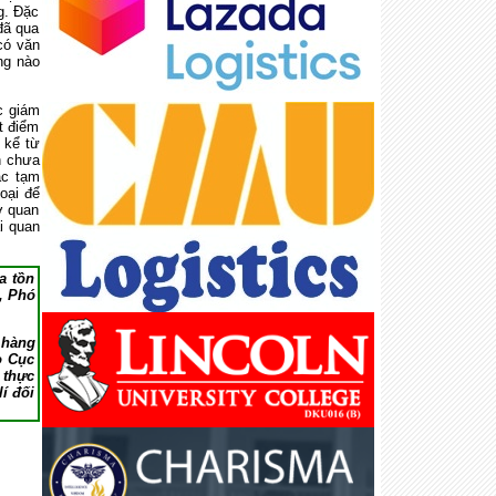
g. Đặc
đã qua
có văn
ng nào
c giám
t điểm
 kể từ
n chưa
ặc tạm
oại để
ơ quan
i quan
a tồn
, Phó
 hàng
o Cục
 thực
í đối