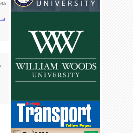
 AM)
 tư
)