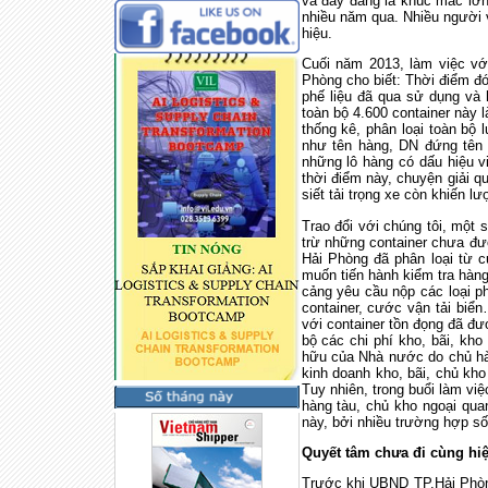
và đây đang là khúc mắc lớn 
nhiều năm qua. Nhiều người 
hiệu.
Cuối năm 2013, làm việc vớ
Phòng cho biết: Thời điểm đó
phế liệu đã qua sử dụng và 
toàn bộ 4.600 container này 
thống kê, phân loại toàn bộ
như tên hàng, DN đứng tên 
những lô hàng có dấu hiệu
thời điểm này, chuyện giải q
siết tải trọng xe còn khiến l
Trao đổi với chúng tôi, một 
trừ những container chưa đượ
Hải Phòng đã phân loại từ c
muốn tiến hành kiểm tra hàng
cảng yêu cầu nộp các loại ph
container, cước vận tải biển
với container tồn đọng đã đư
bộ các chi phí kho, bãi, kh
hữu của Nhà nước do chủ hàn
kinh doanh kho, bãi, chủ kh
Tuy nhiên, trong buổi làm việ
hàng tàu, chủ kho ngoại quan
này, bởi nhiều trường hợp số
Quyết tâm chưa đi cùng hi
Trước khi UBND TP.Hải Phòng