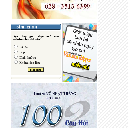
Bạn thấy giao diện mới của
website như thế nào?
Rất đẹp
Đẹp
Bình thường
Không đẹp lắm