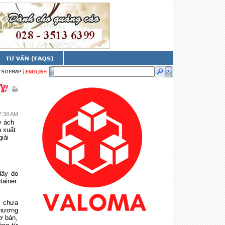
7:38 AM
y ách
 xuất
iải
đây do
tainer.
y chưa
phương
ơ bản,