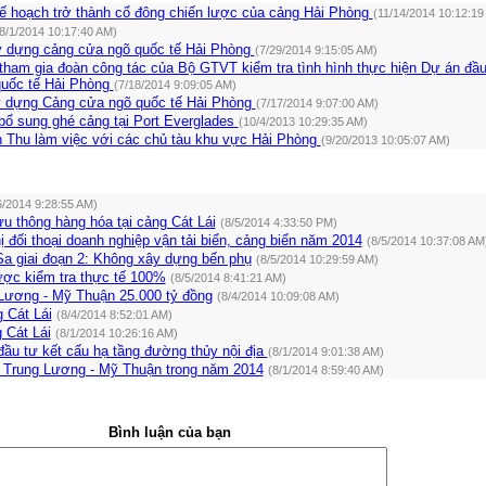
ế hoạch trở thành cổ đông chiến lược của cảng Hải Phòng
(11/14/2014 10:12:19
8/1/2014 10:17:40 AM)
y dựng cảng cửa ngõ quốc tế Hải Phòng
(7/29/2014 9:15:05 AM)
ham gia đoàn công tác của Bộ GTVT kiểm tra tình hình thực hiện Dự án đầu
uốc tế Hải Phòng
(7/18/2014 9:09:05 AM)
y dựng Cảng cửa ngõ quốc tế Hải Phòng
(7/17/2014 9:07:00 AM)
 bổ sung ghé cảng tại Port Everglades
(10/4/2013 10:29:35 AM)
 Thu làm việc với các chủ tàu khu vực Hải Phòng
(9/20/2013 10:05:07 AM)
6/2014 9:28:55 AM)
ưu thông hàng hóa tại cảng Cát Lái
(8/5/2014 4:33:50 PM)
 đối thoại doanh nghiệp vận tải biển, cảng biển năm 2014
(8/5/2014 10:37:08 AM
Sa giai đoạn 2: Không xây dựng bến phụ
(8/5/2014 10:29:59 AM)
ược kiểm tra thực tế 100%
(8/5/2014 8:41:21 AM)
Lương - Mỹ Thuận 25.000 tỷ đồng
(8/4/2014 10:09:08 AM)
g Cát Lái
(8/4/2014 8:52:01 AM)
 Cát Lái
(8/1/2014 10:26:16 AM)
đầu tư kết cấu hạ tầng đường thủy nội địa
(8/1/2014 9:01:38 AM)
 Trung Lương - Mỹ Thuận trong năm 2014
(8/1/2014 8:59:40 AM)
Bình luận của bạn