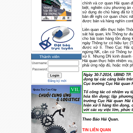
chính và cơ quan Hải quan đ
biệt, nghiên cứu phương án c
sử dụng do chủ hàng đã từ 
bản đề nghị cơ quan chức nă
được bán và hàng nghìn conta
Liên quan đến thực hiện Th
sát hải quan, khi Thông tư đ
cho bài toán hàng tồn đọng
ngày Thông tư có hiệu lực (
được xử lí. Theo Cục Hải q
ngừng NK, căn cứ Thông tư 1
xử lí. Nhưng DN kinh doanh 
Hải quan thực hiện nhiệm vụ,
Username
phải ứng nộp đủ, hoặc một ph
Password
Ngày 30-7-2014, UBND TP. 
đọng tại các cảng biển tr
Đăng ký mới
Cục trưởng Cục Hải quan 
Tổ công tác có nhiệm vụ tậ
hóa tồn đọng; lập phương
trưởng Cục Hải quan Hải 
hiện xử lí hàng tồn đọng, 
với các vụ việc lớn, phức
Theo Báo Hải Quan.
TIN LIÊN QUAN