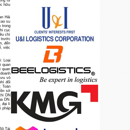
òng từ
ốc hữu
an Hải
cao su
 trong
hi cục
êu chí
 trước
n, đến
, việc
: Loại
i quan
i quan
 doanh
lưu vỏ
hí đối
: Toàn
yền sở
thì DN
ủa DN.
 đại lí
i pháp
Bộ Tài