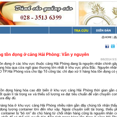
g tồn đọng ở cảng Hải Phòng: Vẫn y nguyên
8/6/2014 9:5
tồn đọng ở các khu vực thuộc cảng Hải Phòng đang là nguyên nhân chính gâ
hàng hóa qua cửa ngõ giao thương lớn nhất ở khu vực phía Bắc. Nguyên nhân
D TP.Hải Phòng vừa cho lập Tổ công tác chỉ đạo xử lí hàng hóa tồn đọng có g
 tồn đọng hàng hóa cao đột biến ở khu vực cảng Hải Phòng thời gian gần 
ết quản lí tải trọng xe và thiếu số lượng xe đạt tiêu chuẩn để vận chuyển con
ưa đầy đủ.
g hàng hóa ở khu vực cảng Hải Phòng nhiều năm gần đây chúng tôi nhận thấ
đọng lượng container lớn đến như vậy. Ngoài chuyện siết tải trọng, thiếu 
 container bị “bỏ rơi” do chủ hàng từ chối nhận hàng cũng là nguyên nhân c