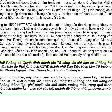
ã có nhiều chỉ đạo và quyết tâm trong xử lí hàng tồn đọng ở cảng Hải Phòn
ho DN mua để tái chế, xử lí gần 2.800 container lốp ô tô, cao su phế liệu 
bỏ. Thực hiện chỉ đạo này, một số DN (kể cả DN thuộc Bộ Quốc phòng) đã 
ng cho phép được mua nhưng đến nay, vì nhiều lí do mà vẫn chưa có lô hà
iner tiếp tục nằm phơi mình ngoài bãi cảng.
ông tư 15/2014/TT-BTC về hướng dẫn xử lí hàng hóa tồn đọng trong khu vự
ược ban hành có không ít kì vọng quy định mới này sẽ mở ra hướng xử lí dứ
 không chỉ ở cảng Hải Phòng mà trên phạm vi cả nước. Nhưng gần 5 tháng
Thông tư có hiệu lực ngày 15-3-2014), câu chuyện hàng tồn ở Hải Phòng vẫ
uan Hải Phòng, rất nhiều container quá hạn thuộc diện hàng cấm NK ho
5, các lô hàng này phải được cơ quan Hải quan kiểm tra, xác minh, phân l
cảng, hãng tàu… chưa phối hợp, tạo điều kiện để cung cấp thông tin cho c
 đặc biệt, vẫn có DN kinh doanh kho, bãi, đại lí hãng tàu đề nghị cơ quan Hả
ần chi phí lưu kho bãi mới cấp lệnh cho để Hải quan lấy hàng đi kiểm tra…
Hải Phòng có Quyết định thành lập Tổ công tác chỉ đạo xử lí hàng hó
ên địa bàn do Phó Chủ tịch UBND thành phố Đan Đức Hiệp làm Tổ trưởng
Hải Phòng Nguyễn Kiên Giang làm Tổ phó thường trực.
p trung chỉ đạo, đẩy nhanh việc xử lí hàng tồn đọng; kiểm kê phân loại
 án và đề xuất hướng xử lí cho Hội đồng xử lí hàng hóa tồn đọng d
Phòng thành lập; giải quyết các khó khăn, vướng mắc trong quá trình
có trách nhiệm làm việc với các bộ, ngành để thống nhất phương án xử l
 tạp…