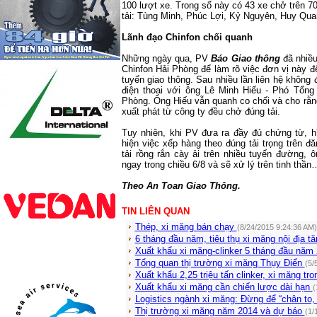
100 lượt xe. Trong số này có 43 xe chở trên 70
tải: Tùng Minh, Phúc Lợi, Kỷ Nguyên, Huy Q
Lãnh đạo Chinfon chối quanh
Những ngày qua, PV
Báo Giao thông
đã nhiều
Chinfon Hải Phòng để làm rõ việc đơn vị này đ
tuyến giao thông. Sau nhiều lần liên hệ không
điện thoại với ông Lê Minh Hiếu - Phó Tổng
Phòng. Ông Hiếu vẫn quanh co chối và cho rằng
xuất phát từ công ty đều chở đúng tải.
Tuy nhiên, khi PV đưa ra đầy đủ chứng từ, 
hiện việc xếp hàng theo đúng tải trọng trên 
tải rồng rắn cày ải trên nhiều tuyến đường, 
ngay trong chiều 6/8 và sẽ xử lý trên tinh thầ
Theo An Toan Giao Thông.
TIN LIÊN QUAN
Thép, xi măng bán chạy
(8/24/2015 9:24:36 AM)
6 tháng đầu năm, tiêu thụ xi măng nội địa 
Xuất khẩu xi măng-clinker 5 tháng đầu năm
Tổng quan thị trường xi măng Thụy Điển
(5/
Xuất khẩu 2,25 triệu tấn clinker, xi măng t
Xuất khẩu xi măng cần chiến lược dài hạn
(
Logistics ngành xi măng: Đừng để “chân to,
Thị trường xi măng năm 2014 và dự báo
(1/