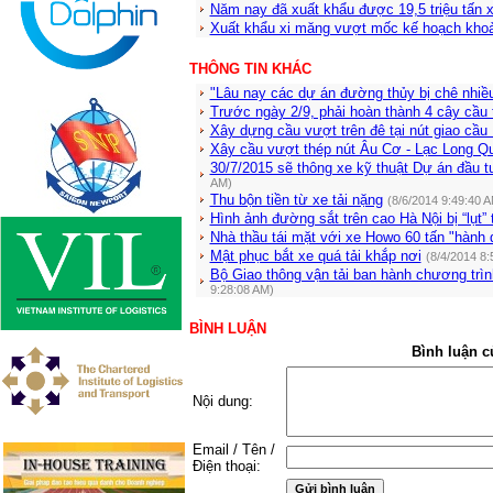
Năm nay đã xuất khẩu được 19,5 triệu tấn 
Xuất khẩu xi măng vượt mốc kế hoạch khoả
THÔNG TIN KHÁC
"Lâu nay các dự án đường thủy bị chê nhiều
Trước ngày 2/9, phải hoàn thành 4 cây cầu
Xây dựng cầu vượt trên đê tại nút giao cầu
Xây cầu vượt thép nút Âu Cơ - Lạc Long Q
30/7/2015 sẽ thông xe kỹ thuật Dự án đầu 
AM)
Thu bộn tiền từ xe tải nặng
(8/6/2014 9:49:40 
Hình ảnh đường sắt trên cao Hà Nội bị “lụt” 
Nhà thầu tái mặt với xe Howo 60 tấn "hành
Mật phục bắt xe quá tải khắp nơi
(8/4/2014 8:
Bộ Giao thông vận tải ban hành chương trình
9:28:08 AM)
BÌNH LUẬN
Bình luận c
Nội dung:
Email / Tên /
Điện thoại: