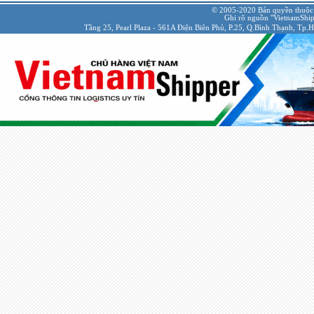
© 2005-2020 Bản quyền thuộc
Ghi rõ nguồn "VietnamShipp
Tầng 25, Pearl Plaza - 561A Điện Biên Phủ, P.25, Q.Bình Thạnh, Tp.