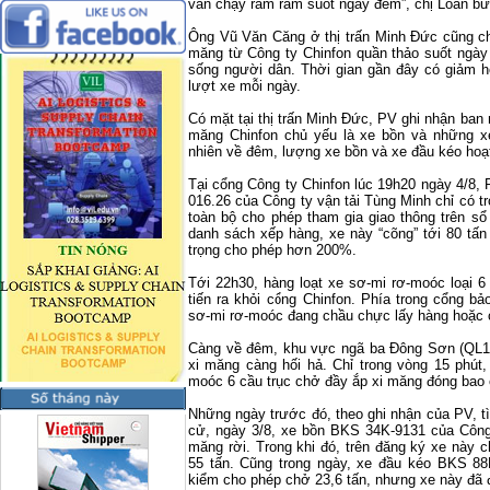
vẫn chạy rầm rầm suốt ngày đêm”, chị Loan bứ
Ông Vũ Văn Căng ở thị trấn Minh Đức cũng cho
măng từ Công ty Chinfon quần thảo suốt ngà
sống người dân. Thời gian gần đây có giảm 
lượt xe mỗi ngày.
Có mặt tại thị trấn Minh Đức, PV ghi nhận ban
măng Chinfon chủ yếu là xe bồn và những xe
nhiên về đêm, lượng xe bồn và xe đầu kéo hoạt
Tại cổng Công ty Chinfon lúc 19h20 ngày 4/8,
016.26 của Công ty vận tải Tùng Minh chỉ có t
toàn bộ cho phép tham gia giao thông trên sổ
danh sách xếp hàng, xe này “cõng” tới 80 tấn
trọng cho phép hơn 200%.
Tới 22h30, hàng loạt xe sơ-mi rơ-moóc loại 6 
tiến ra khỏi cổng Chinfon. Phía trong cổng b
sơ-mi rơ-moóc đang chầu chực lấy hàng hoặc 
Càng về đêm, khu vực ngã ba Đông Sơn (QL10
xi măng càng hối hả. Chỉ trong vòng 15 phút
moóc 6 cầu trục chở đầy ắp xi măng đóng bao
Những ngày trước đó, theo ghi nhận của PV, tì
cử, ngày 3/8, xe bồn BKS 34K-9131 của Công 
măng rời. Trong khi đó, trên đăng ký xe này c
55 tấn. Cũng trong ngày, xe đầu kéo BKS 8
kiểm cho phép chở 23,6 tấn, nhưng xe này đã 