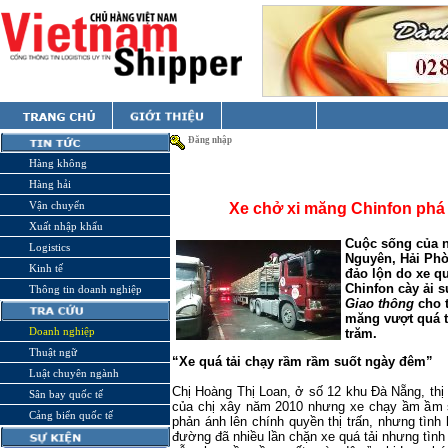
Đăng nhập
Hàng không
Hàng hải
Vận chuyển
Xe chở xi măng Chinfon phá
Xuất nhập khẩu
Cuộc sống của n
Logistics
Nguyên, Hải Phò
Kinh tế
đảo lộn do xe q
Chinfon cày ải 
Thông tin doanh nghiệp
Giao thông
cho t
măng vượt quá t
Doanh nghiệp
trăm.
Thuật ngữ
“Xe quá tải chạy rầm rầm suốt ngày đêm”
Luật chuyên ngành
Chị Hoàng Thị Loan, ở số 12 khu Đà Nẵng, thị 
Sân bay quốc tế
của chị xây năm 2010 nhưng xe chạy ầm ầm su
Cảng biển quốc tế
phản ánh lên chính quyền thị trấn, nhưng tình
đường đã nhiều lần chặn xe quá tải nhưng tình 