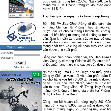
vượt quá tải trọng trên 200%. Ngày 2/8, xe 
măng rời đi Hải Phòng, trong khi đó, theo đăn
được 14,5 tấn.
Tiếp tay quá tải ngay từ kế hoạch xếp hàng
Đêm 4/8, PV
Báo Giao thông
đã tiếp cận mán
xi măng Chinfon Hải Phòng. Theo tài liệu và
được, các xe chở xi măng Chinfon đều chở quá
sau khi bốc hàng từ máng sẽ đi thẳng ra trạm 
cân. Sau khi cân tải trọng, các xe này sẽ qu
sân đỗ trong cổng bảo vệ số 1. Chỉ nhìn bằn
măng chất trên xe cũng dễ nhận thấy các xe n
vẫn được cho xuất phát.
Username
Bằng các biện pháp nghiệp vụ, PV
Báo Giao 
Password
viên Công ty xi măng Chinfon để lấy được Kế
phiếu xuất hàng thực cho các xe của đơn vị nà
Đăng ký mới
Những tài liệu mà PV có được cho thấy gần n
Công ty Chinfon vượt tải vài trăm phần trăm 
xe chở hàng với trên 3.000 tấn xi măng được 
có tới 31 xe chở trên 70 tấn, vượt tải từ 20
vận tải như: Tùng Minh, Hà Trang, Huy Quan
măng này không chỉ trong địa phận Hải Phòng
Ninh, Hà Nội, Thái Bình…
Cũng theo kế hoạch xếp hàng, ngày 3/8, Côn
hàng với khoảng 3.900 tấn xi măng được vận 
80 tấn xi măng. Ngày 2/8, đơn vị này xuất h