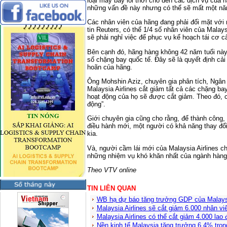
loại máy bay lỗi thời cho đến các dịch vụ của 
những vấn đề này nhưng có thể sẽ mất một nă
Các nhân viên của hãng đang phải đối mặt với 
tin Reuters, có thể 1/4 số nhân viên của Malay
sẽ phải nghỉ việc để phục vụ kế hoạch tái cơ c
Bên cạnh đó, hãng hàng không 42 năm tuổi này
số chặng bay quốc tế. Đây sẽ là quyết định cải 
hoãn của hãng.
Ông Mohshin Aziz, chuyên gia phân tích, Ngân
Malaysia Airlines cắt giảm tất cả các chặng b
hoạt động của họ sẽ được cắt giảm. Theo đó, 
động”.
Giới chuyên gia cũng cho rằng, để thành công, 
điều hành mới, một người có khả năng thay đổ
kia.
Và, người cầm lái mới của Malaysia Airlines ch
những nhiệm vụ khó khăn nhất của ngành hàng 
Theo VTV online
TIN LIÊN QUAN
WB hạ dự báo tăng trưởng GDP của Malays
Malaysia Airlines sẽ cắt giảm 6.000 nhân v
Malaysia Airlines có thể cắt giảm 4.000 lao
Nền kinh tế Malaysia tăng trưởng 6,4% tro