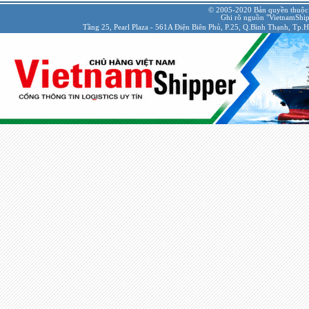
© 2005-2020 Bản quyền thuộc
Ghi rõ nguồn "VietnamShipp
Tầng 25, Pearl Plaza - 561A Điện Biên Phủ, P.25, Q.Bình Thạnh, Tp.