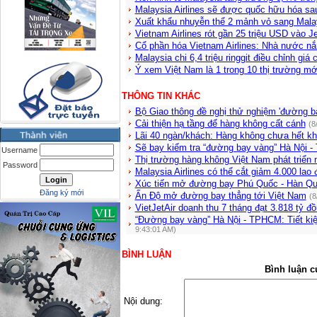
Malaysia Airlines sẽ được quốc hữu hóa s
Xuất khẩu nhuyễn thể 2 mảnh vỏ sang Malay
Vietnam Airlines rót gần 25 triệu USD vào Je
Cổ phần hóa Vietnam Airlines: Nhà nước 
Malaysia chi 6,4 triệu ringgit điều chỉnh giá
Ý xem Việt Nam là 1 trong 10 thị trường mớ
THÔNG TIN KHÁC
Bộ Giao thông đề nghị thử nghiệm 'đường b
Cải thiện hạ tầng để hàng không cất cánh
(8
Lãi 40 ngàn/khách: Hàng không chưa hết k
Sẽ bay kiểm tra “đường bay vàng” Hà Nội 
Username
Thị trường hàng không Việt Nam phát triển n
Password
Malaysia Airlines có thể cắt giảm 4.000 lao
Xúc tiến mở đường bay Phú Quốc - Hàn Q
Đăng ký mới
Ấn Độ mở đường bay thẳng tới Việt Nam
(8
VietJetAir doanh thu 7 tháng đạt 3.818 tỷ đô
“Đường bay vàng” Hà Nội - TPHCM: Tiết ki
9:43:01 AM)
BÌNH LUẬN
Bình luận c
Nội dung: