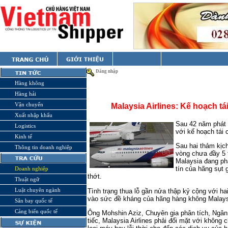
Đăng nhập
Hàng không
Hàng hải
Vận chuyển
Malaysia Airlines: Kế hoạch t
Xuất nhập khẩu
Sau 42 năm phát t
Logistics
với kế hoạch tái
Kinh tế
Sau hai thảm kịc
Thông tin doanh nghiệp
vòng chưa đầy 5 
Malaysia đang phả
tín của hãng sụt
Doanh nghiệp
thớt.
Thuật ngữ
Luật chuyên ngành
Tình trạng thua lỗ gần nửa thập kỷ cộng với ha
vào sức đề kháng của hãng hàng không Malays
Sân bay quốc tế
Cảng biển quốc tế
Ông Mohshin Aziz, Chuyên gia phân tích, Ngân
tiếc, Malaysia Airlines phải đối mặt với không