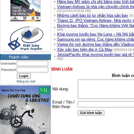
Hãng bay Mỹ giảm chi phí bằng máy tính b
Vietnam Airlines là nhà vận chuyển chính th
(9/12/2014 9:29:01 AM)
Những cảnh báo từ tư nhân hóa sân bay
(9/
Tháng 11, IPO Vietnam Airlines, Nhà nước
Đường bay thẳng: “Cục Hàng không Việt N
AM)
Khai trương tuyến bay Hạ Long – Hà Nội bằ
Samsung xin ga riêng: Cục hàng không chấp
Vietjet Air mở đường bay thẳng đến Vladivo
Xây sân bay hiện đại ở Cà Mau
(9/8/2014 10:
JetstarPacific khai trương tuyến bay giá rẻ
AM)
Username
BÌNH LUẬN
Password
Bình luận c
Đăng ký mới
Nội dung:
Email / Tên /
Điện thoại: