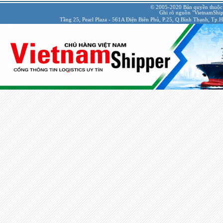
© 2005-2020 Bản quyền thuộc
Ghi rõ nguồn "VietnamShipp
Tầng 25, Pearl Plaza - 561A Điện Biên Phủ, P.25, Q.Bình Thạnh, Tp.