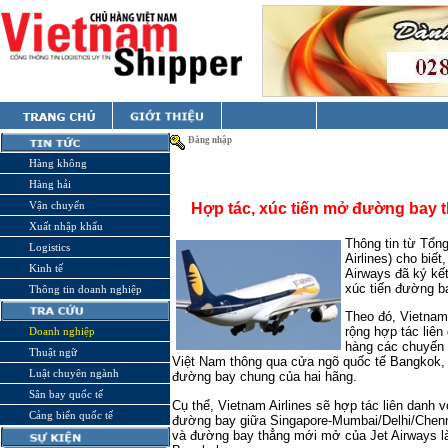
Đăng nhập
Hàng không
Hàng hải
Vận chuyển
Hợp tác, xúc tiến mở đường bay 
Xuất nhập khẩu
Thông tin từ Tổn
Logistics
Airlines) cho biế
Kinh tế
Airways đã ký kết
xúc tiến đường b
Thông tin doanh nghiệp
Theo đó, Vietnam 
rộng hợp tác liên
Doanh nghiệp
hàng các chuyến 
Thuật ngữ
Việt Nam thông qua cửa ngõ quốc tế Bangkok,
Luật chuyên ngành
đường bay chung của hai hãng.
Sân bay quốc tế
Cụ thể, Vietnam Airlines sẽ hợp tác liên danh 
Cảng biển quốc tế
đường bay giữa Singapore-Mumbai/Delhi/Chen
và đường bay thẳng mới mở của Jet Airways l