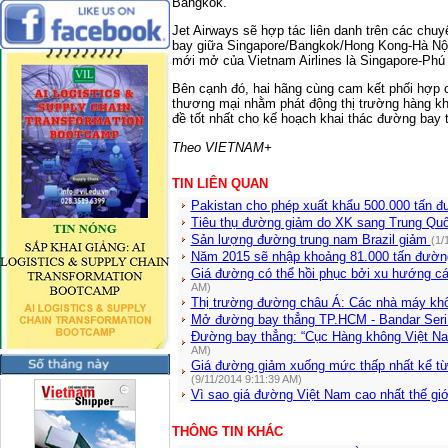
Bangkok.
Jet Airways sẽ hợp tác liên danh trên các chuy
bay giữa Singapore/Bangkok/Hong Kong-Hà Nộ
mới mở của Vietnam Airlines là Singapore-Phú
Bên cạnh đó, hai hãng cùng cam kết phối hợp c
thương mại nhằm phát động thị trường hàng kh
đề tốt nhất cho kế hoạch khai thác đường bay 
Theo VIETNAM+
TIN LIÊN QUAN
Pakistan cho phép xuất khẩu 500.000 tấn 
Tiêu thụ đường giảm do XK sang Trung Qu
Sản lượng đường trung nam Brazil giảm
(1/
Năm 2015 sẽ nhập khoảng 81.000 tấn đườ
Giá đường có thể hồi phục bởi xu hướng 
AM)
Thị trường đường châu Á: Các nhà máy kh
Mở đường bay thẳng TP.HCM - Bandar Ser
Đường bay thẳng: “Cục Hàng không Việt N
AM)
Giá đường giảm xuống mức thấp nhất kể từ
(9/11/2014 9:11:39 AM)
Vì sao giá đường Việt Nam cao nhất thế gi
THÔNG TIN KHÁC