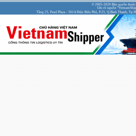
© 2005-2020 Bản quyền thuộc
Ghi rõ nguồn "VietnamShipp
Tầng 25, Pearl Plaza - 561A Điện Biên Phủ, P.25, Q.Bình Thạnh, Tp.