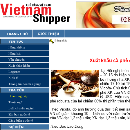
Đăng nhập
Hàng không
Hàng hải
Vận chuyển
Xuất khẩu cà phê 
Xuất nhập khẩu
Tại Hội nghị triể
Logistics
– 20 15 do Hiệp h
Kinh tế
bộ những nhà XK 
chiểu 17.10 tại 
Thông tin doanh nghiệp
Vicofa- Chủ tịch 
phê XK của VN đạt
Doanh nghiệp
tỷ USD. Hiện nay
phê robusta của lại chiếm 60% thị phần trên thế
Thuật ngữ
Luật chuyên ngành
Theo Vicofa, do ảnh hưởng của thời tiết nên s
VN sẽ giảm khoảng 10 – 15% so với năm trước
Sân bay quốc tế
của VN đạt 1,2 triệu tấn; XK đạt 1,3 triệu tấn,
Cảng biển quốc tế
Theo Báo Lao Động