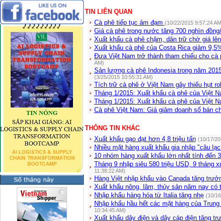
TIN LIÊN QUAN
Cà phê tiếp tục ảm đạm
(10/22/2015 9:57:24 AM
Giá cà phê trong nước tăng 700 nghìn đồng
Xuất khẩu cà phê chậm, dân trữ chờ giá lê
Xuất khẩu cà phê của Costa Rica giảm 9,5%
Đưa Việt Nam trở thành tham chiếu cho cà 
AM)
Sản lượng cà phê Indonesia trong năm 2015
(3/25/2015 10:55:31 AM)
Tích trữ cà phê ở Việt Nam gây thiếu hụt r
Tháng 1/2015: Xuất khẩu cà phê của Việt N
Tháng 1/2015: Xuất khẩu cà phê của Việt N
Cà phê Việt Nam: Giá giảm doanh số bán c
THÔNG TIN KHÁC
Xuất khẩu gạo đạt hơn 4,8 triệu tấn
(10/17/20
Nhiều mặt hàng xuất khẩu gia nhập "câu lạc
10 nhóm hàng xuất khẩu lớn nhất tính đến 3
Tháng 9 nhập siêu 580 triệu USD, 9 tháng x
11:38:22 AM)
Hàng Việt nhập khẩu vào Canada tăng trư
Xuất khẩu nông, lâm, thủy sản năm nay có 
Nhập khẩu hàng hóa từ Italia tăng nhẹ
(10/16
Nhập khẩu hầu hết các mặt hàng của Trung 
10:34:45 AM)
Xuất khẩu dây điện và dây cáp điện tăng tr