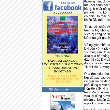
thương hàn, đường
rút khỏi danh sách
hàng, ít nhất côn
phí kiểm tra. Lô 
có nhiều lô mặc d
khiến DN mất tr
“Khác với châu Âu
trường Mỹ không 
Việc bị công bố sa
kiểm tra gắt gao 
Về nguyên nhân c
DN đều xử lý rấ
15 phút, sau đó vớ
đưa qua hệ thống 
đâu thì các DN vẫ
đông của các vư
TNHH Hải Vương - 
Qua tìm hiểu cho
lớp đá xay sau đó 
cá ngừ và đá đã đ
phải dùng nước đ
Hòn Rớ (TP Nha Tr
trong đó có nhiề
vựa lại dùng nước
nhiễm vi khuẩn tăn
ngay khu vực cản