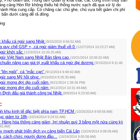
, Phó Giám đốc Trung tâm Quản lý khai thác các công trình thủy sản
ằng cảng Hòn Rớ không thiếu hệ thống nước sạch đã qua xử lý do
h Hòa cung cấp. Có chăng các chủ ghe, chủ vựa tiết giảm chi phí
bẩn dưới cảng để rã đông.
ộng
 khẩu cá ngừ sang Nhật
(9/15/2015 9:56:52 AM)
ng quy chế GSP +, cá ngừ giảm thuế về 0
(12/27/2014 10:23:27 AM)
ngừ khởi sắc
(12/3/2014 10:20:25 AM)
ngừ Việt Nam sang Nhật Bản tăng cao
(10/21/2014 10:06:02 AM)
chuẩn nâng cao giá trị xuất khẩu cá ngừ đại dương
(9/15/2014 9:11:48
“lên ngôi”, cá “mắc cạn”
(9/12/2014 9:48:42 AM)
ngừ sang Mỹ hồi phục
(9/10/2014 8:35:30 AM)
ngừ mong đợi dịp cuối năm
(8/21/2014 1:39:36 PM)
ngừ mong đợi dịp cuối năm
(8/12/2014 10:31:49 AM)
 Định đấu giá thành công tại Nhật
(8/9/2014 9:23:50 AM)
C
nh khu kinh tế đặc biệt phía nam TP.HCM
(10/25/2014 9:59:56 AM)
tục giảm từ 18h
(10/24/2014 9:24:01 AM)
 Hàng hóa thông cảng giảm, lợi nhuận quý 3 bằng một nửa cùng kỳ
:41 AM)
 mạnh phát triển dịch vụ cảng biển Cái Lân
(10/24/2014 9:08:09 AM)
g, cách chức người đứng đầu…
(10/24/2014 9:05:58 AM)