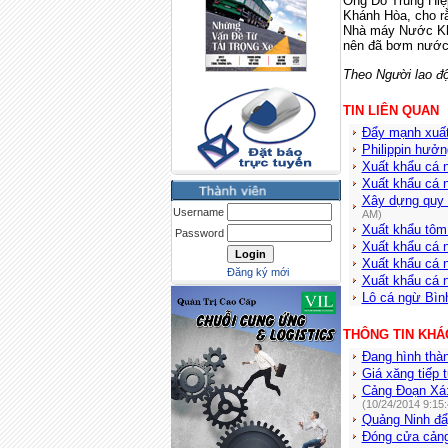
Ông Đỗ Trung Hiệp
Khánh Hòa, cho r
Nhà máy Nước Khán
nên đã bơm nước 
Theo Người lao đ
TIN LIÊN QUAN
Đẩy mạnh xuất
Philippin hưở
Xuất khẩu cá 
Xuất khẩu cá 
Xây dựng quy 
Username
AM)
Xuất khẩu tôm 
Password
Xuất khẩu cá 
Xuất khẩu cá 
Đăng ký mới
Xuất khẩu cá 
Lô cá ngừ Bình
THÔNG TIN KHÁ
Đang hình thà
Giá xăng tiếp 
Cảng Đoạn Xá:
(10/24/2014 9:15
Quảng Ninh đẩy
Đóng cửa cản