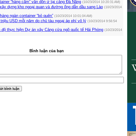
tainer “hàng cấm” vẫn dồn ứ tại cảng Đà Nẵng
(10/23/2014 10:20:31 AM)
 xây dựng kho ngoại quan và đường ống dẫn dầu sang Lào
(10/23/2014
hàng ngàn container “bỏ quên”
(10/23/2014 10:01:04 AM)
triệu USD mỗi năm do chủ tàu ngoại áp phí vô lý
(10/23/2014 9:56:54
n độ thực hiện Dự án xây Cảng cửa ngõ quốc tế Hải Phòng
(10/23/2014
Bình luận của bạn