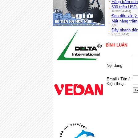
Hàng trăm con
500 triệu USD
10:02:54 AM)
Đau đầu xử lý 
Mất hàng trăm 
AM)
Đẩy nhanh tiế
9:51:10 AM)
BÌNH LUẬN
Nội dung:
Email / Tên /
Điện thoại: