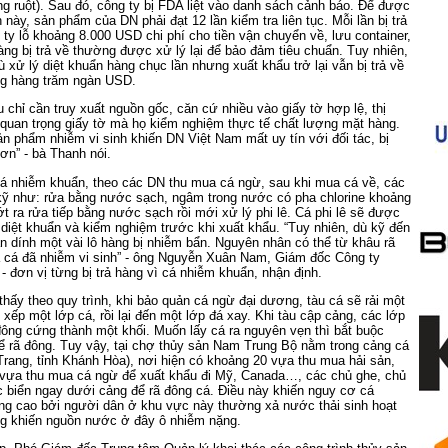
 ruột). Sau đó, công ty bị FDA liệt vào danh sách cảnh báo. Để được
 này, sản phẩm của DN phải đạt 12 lần kiểm tra liên tục. Mỗi lần bị trả
g ty lỗ khoảng 8.000 USD chi phí cho tiền vận chuyển về, lưu container,
hàng bị trả về thường được xử lý lại để bảo đảm tiêu chuẩn. Tuy nhiên,
ù xử lý diệt khuẩn hàng chục lần nhưng xuất khẩu trở lại vẫn bị trả về
ắng hàng trăm ngàn USD.
 chỉ cần truy xuất nguồn gốc, căn cứ nhiều vào giấy tờ hợp lệ, thị
quan trọng giấy tờ mà họ kiểm nghiệm thực tế chất lượng mặt hàng.
̉n phẩm nhiễm vi sinh khiến DN Việt Nam mất uy tín với đối tác, bị
hơn” - bà Thanh nói.
á nhiễm khuẩn, theo các DN thu mua cá ngừ, sau khi mua cá về, các
t kỹ như: rửa bằng nước sạch, ngâm trong nước có pha chlorine khoảng
t ra rửa tiếp bằng nước sạch rồi mới xử lý phi lê. Cá phi lê sẽ được
diệt khuẩn và kiểm nghiệm trước khi xuất khẩu. “Tuy nhiên, dù kỹ đến
n dính một vài lô hàng bị nhiễm bẩn. Nguyên nhân có thể từ khâu rã
̣a cá đã nhiễm vi sinh” - ông Nguyễn Xuân Nam, Giám đốc Công ty
đơn vị từng bị trả hàng vì cá nhiễm khuẩn, nhận định.
 thấy theo quy trình, khi bảo quản cá ngừ đại dương, tàu cá sẽ rải một
xếp một lớp cá, rồi lại đến một lớp đá xay. Khi tàu cập cảng, các lớp
ông cứng thành một khối. Muốn lấy cá ra nguyên vẹn thì bắt buộc
ể rã đông. Tuy vậy, tại chợ thủy sản Nam Trung Bộ nằm trong cảng cá
ang, tỉnh Khánh Hòa), nơi hiện có khoảng 20 vựa thu mua hải sản,
u vựa thu mua cá ngừ để xuất khẩu đi Mỹ, Canada…, các chủ ghe, chủ
 biển ngay dưới cảng để rã đông cá. Điều này khiến nguy cơ cá
g cao bởi người dân ở khu vực này thường xả nước thải sinh hoạt
g khiến nguồn nước ở đây ô nhiễm nặng.