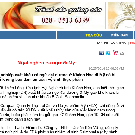
Ngặt nghèo cá ngừ đi Mỹ
10/25/2014 10:06:32 AM
nghiệp xuất khẩu cá ngừ đại dương ở Khánh Hòa đi Mỹ đã bị
g vì không bảo đảm an toàn vệ sinh thực phẩm
õ Thiên Lăng, Chủ tịch Hội Nghề cá tỉnh Khánh Hòa, cho biết thời gian
anh nghiệp (DN) xuất khẩu cá ngừ đại dương đi Mỹ gặp khó khăn, bị
 vì cá nhiễm vi sinh như khuẩn E.Coli, Salmonella…
 Cơ quan Quản lý Thực phẩm và Dược phẩm Mỹ (FDA), chỉ riêng lỗi vi
uẩn đã có trên 90 DN xuất khẩu thủy sản của Việt Nam nằm trong
áo đỏ, buộc phải kiểm tra gắt gao. Ở Khánh Hòa, gần 10 DN có xuất
ằm trong danh sách này.
hị Thu Thanh, Giám đốc Công ty TNHH Hải sản Bền Vững, công ty
n cá ngừ phi lê do FDA phát hiện nhiễm vi sinh Salmonella (gây bệnh