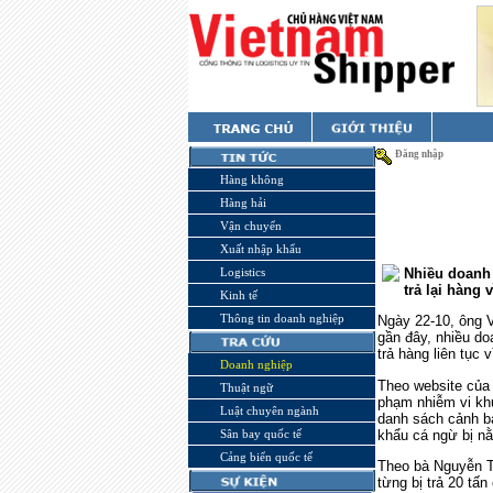
Đăng nhập
Hàng không
Hàng hải
Vận chuyển
Xuất nhập khẩu
Logistics
Nhiều doanh 
trả lại hàn
Kinh tế
Thông tin doanh nghiệp
Ngày 22-10, ông V
gần đây, nhiều do
trả hàng liên tục
Doanh nghiệp
Theo website của
Thuật ngữ
phạm nhiễm vi kh
Luật chuyên ngành
danh sách cảnh b
khẩu cá ngừ bị n
Sân bay quốc tế
Cảng biển quốc tế
Theo bà Nguyễn T
từng bị trả 20 tấ