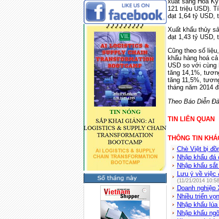
xuất sang Hoa Kỳ 
121 triệu USD). 
đạt 1,64 tỷ USD, 
Xuất khẩu thủy s
đạt 1,43 tỷ USD,
Cũng theo số liệu
khẩu hàng hoá cả
USD so với cùng 
tăng 14,1%, tươn
tăng 11,5%, tươn
tháng năm 2014 đ
Theo Báo Diễn Đà
TIN LIÊN QUAN
THÔNG TIN KHÁ
Chè Việt bị đồ
Nhập khẩu đá q
Nhập khẩu sắt 
Lưu ý về việc 
(11/21/2014 10:5
Doanh nghiệp 
Nhiều triển vọ
Nhập khẩu lúa 
Nhập khẩu ngô