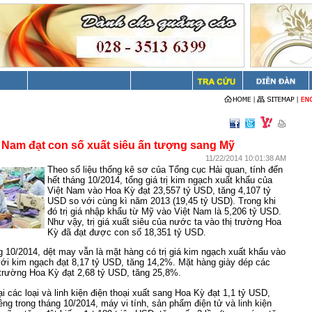
t Nam đạt con số xuất siêu ấn tượng sang Mỹ
11/22/2014 10:01:38 AM
Theo số liệu thống kê sơ của Tổng cục Hải quan, tính đến
hết tháng 10/2014, tổng giá trị kim ngạch xuất khẩu của
Việt Nam vào Hoa Kỳ đạt 23,557 tỷ USD, tăng 4,107 tỷ
USD so với cùng kì năm 2013 (19,45 tỷ USD). Trong khi
đó trị giá nhập khẩu từ Mỹ vào Việt Nam là 5,206 tỷ USD.
Như vậy, trị giá xuất siêu của nước ta vào thị trường Hoa
Kỳ đã đạt được con số 18,351 tỷ USD.
g 10/2014, dệt may vẫn là mặt hàng có trị giá kim ngạch xuất khẩu vào
ới kim ngạch đạt 8,17 tỷ USD, tăng 14,2%. Mặt hàng giày dép các
ị trường Hoa Kỳ đạt 2,68 tỷ USD, tăng 25,8%.
ại các loại và linh kiện điện thoại xuất sang Hoa Kỳ đạt 1,1 tỷ USD,
êng trong tháng 10/2014, máy vi tính, sản phẩm điện tử và linh kiện