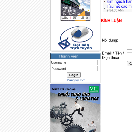
Kim ngạch hàn
Hầu hết các mặ
9:54:33 AM)
BÌNH LUẬN
Nội dung:
Email / Tên /
Điện thoại:
Username
Password
Đăng ký mới