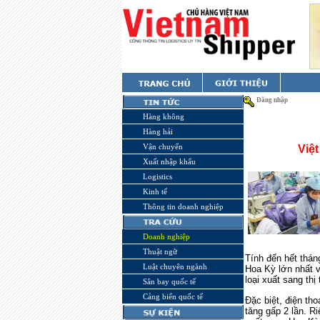
Đăng nhập
Hàng không
Hàng hải
Vận chuyển
Việ
Xuất nhập khẩu
Logistics
Kinh tế
Thông tin doanh nghiệp
Doanh nghiệp
Thuật ngữ
Tính đến hết thán
Luật chuyên ngành
Hoa Kỳ lớn nhất v
loại xuất sang th
Sân bay quốc tế
Cảng biển quốc tế
Đặc biệt, điện tho
tăng gấp 2 lần. Ri