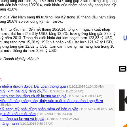
cũng tăng đột biến, đạt 189 triệu USD, tăng gấp 2 lần (tương ứng tăng
Tính đến hết tháng 10/2014, xuất khẩu của nhóm hàng này sang Hoa Kỳ
tăng 41,8%.
ản của Việt Nam sang thị trường Hoa Kỳ trong 10 tháng đầu năm cũng
 tăng 20,6% so với cùng kỳ năm trước.
, tính từ đầu năm đến hết tháng 10/2014, tổng kim ngạch xuất nhập
 nước đạt hơn 245,3 tỷ USD, tăng 12,8%, tương ứng tăng gần 27,8 tỷ
kỳ năm 2013. Trong đó xuất khẩu đạt kim ngạch hơn 123,83 tỷ USD,
g ứng tăng hơn 15,28 tỷ USD; và nhập khẩu đạt hơn 121,47 tỷ USD,
g ứng tăng gần 12,52 tỷ USD. Cán cân thương mại hàng hóa trong 10
ạt mức thặng dư hơn 2,36 tỷ USD.
n Doanh Nghiệp điện tử
C
n nhiễm dioxin được Đài Loan thông quan
(11/21/2014 11:04:30 AM)
uý, kim loại quý tăng 26,7%
(11/21/2014 11:02:56 AM)
thép các loại tăng cả về lượng và trị giá
(11/21/2014 11:00:47 AM)
điều tiết hàng nông sản, thủy sản xuất khẩu qua tỉnh Lạng Sơn
8:56 AM)
XK sang Mỹ phải dùng phần mềm có bản quyền
(11/21/2014 10:48:50 AM)
ng xuất khẩu cuối năm
(11/19/2014 10:01:34 AM)
mì tăng cả lượng và trị giá
(11/19/2014 9:57:24 AM)
 tăng mạnh
(11/19/2014 9:56:24 AM)