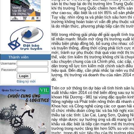
sản bị thu hẹp lại do thị trường lớn Trung Quố
khi thị trường Trung Quốc chiếm hơn 40% sản
như cao-su, đặc biệt là có tới 85% số sản phẩ
Tuy vậy, nhìn rộng ra và phân tích sâu hơn thì 
trường không hoàn toàn vì vấn đề phụ thuộc và
là do nhận thức, phương pháp tiếp cận thị trư
Một trong những giải pháp để giải quyết tình t
tế nhấn mạnh: Muốn mở rộng thị trường xuất k
nhiều biện pháp đồng bộ, bổ sung cho nhau: cố 
và truyền thống, đồng thời cũng phải tích cực
mới, tránh sự phụ thuộc thái quá vào một thị 
thế, việc tìm kiếm thị trường không chỉ là chu
câu chuyện chung của cả Chính phủ, các cấp, 
Username
dân trong nỗ lực tìm kiếm một chính sách điều 
Password
hiệu quả. Ðến đây, cần phải nhắc lại niên vụ th
lượng, thị trường và doanh thu của năm 2014 
đó.
Đăng ký mới
Trên cơ sở thông tin dự báo về tình hình sản
xuất khẩu năm 2014 có thể biến động sau sự ki
khoan Hải Dương - 981 tại vùng đặc quyền kinh
Nông nghiệp và Phát triển nông thôn đã nhanh
Khoa học và Công nghệ cùng các cơ quan hải 
tổ chức nhiều đoàn công tác và ba hội nghị xúc 
thiều tại các tỉnh: Lào Cai, Lạng Sơn, Quảng 
này nhận được sự hưởng ứng và đã mang lại hi
khẩu và đặc biệt là tiếp cận mạnh mẽ thị trường 
trường trong nước tăng lên hơn 50% so với m
trước, trong đó sức tiêu thụ của thị trường ph