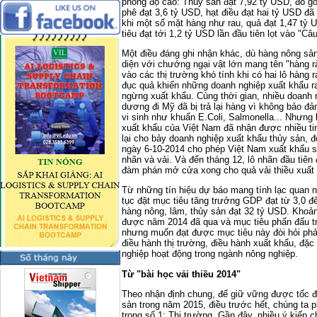
phong độ cao: Thủy sản đạt 7,92 tỷ USD, đồ gỗ
phê đạt 3,6 tỷ USD, hạt điều đạt hai tỷ USD đã
khi một số mặt hàng như rau, quả đạt 1,47 tỷ 
tiêu đạt tới 1,2 tỷ USD lần đầu tiên lọt vào "Câ
Một điều đáng ghi nhận khác, dù hàng nông sản
diện với chướng ngại vật lớn mang tên "hàng rà
vào các thị trường khó tính khi có hai lô hàng
đục quả khiến những doanh nghiệp xuất khẩu r
ngừng xuất khẩu. Cùng thời gian, nhiều doanh
dương đi Mỹ đã bị trả lại hàng vì không bảo đ
vi sinh như khuẩn E.Coli, Salmonella... Nhưn
xuất khẩu của Việt Nam đã nhận được nhiều tin
lại cho bảy doanh nghiệp xuất khẩu thủy sản, 
ngày 6-10-2014 cho phép Việt Nam xuất khẩu san
nhãn và vải. Và đến tháng 12, lô nhãn đầu tiê
đàm phán mở cửa xong cho quả vải thiều xuất 
Từ những tín hiệu dự báo mang tính lạc quan n
tục đặt mục tiêu tăng trưởng GDP đạt từ 3,0 đ
hàng nông, lâm, thủy sản đạt 32 tỷ USD. Khoả
được năm 2014 đã qua và mục tiêu phấn đấu tr
nhưng muốn đạt được mục tiêu này đòi hỏi phải
điều hành thị trường, điều hành xuất khẩu, đặc 
nghiệp hoạt động trong ngành nông nghiệp.
Từ "bài học vải thiều 2014"
Theo nhận định chung, để giữ vững được tốc đ
sản trong năm 2015, điều trước hết, chúng ta p
trọng số 1: Thị trường. Gần đây, nhiều ý kiến c