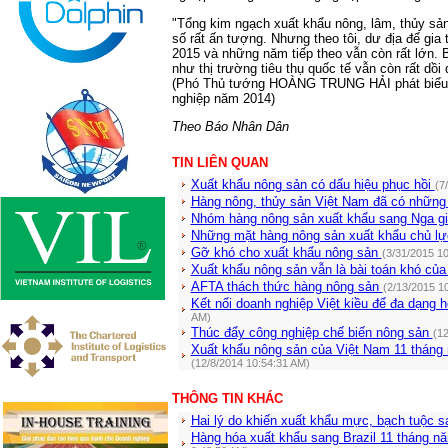
"Tổng kim ngạch xuất khẩu nông, lâm, thủy sả
số rất ấn tượng. Nhưng theo tôi, dư địa để gia
2015 và những năm tiếp theo vẫn còn rất lớn. 
như thị trường tiêu thụ quốc tế vẫn còn rất dồi 
(Phó Thủ tướng HOÀNG TRUNG HẢI phát biểu ý 
nghiệp năm 2014)
Theo Báo Nhân Dân
TIN LIÊN QUAN
Xuất khẩu nông sản có dấu hiệu phục hồi
(7
Hàng nông, thủy sản Việt Nam đã có những 
Nhóm hàng nông sản xuất khẩu sang Nga g
Những mặt hàng nông sản xuất khẩu chủ lự
Gỡ khó cho xuất khẩu nông sản
(3/31/2015 1
Xuất khẩu nông sản vẫn là bài toán khó củ
AFTA thách thức hàng nông sản
(2/13/2015 1
Kết nối doanh nghiệp Việt kiều để đa dạng 
AM)
Thúc đẩy công nghiệp chế biến nông sản
(12
Xuất khẩu nông sản của Việt Nam 11 tháng
(12/8/2014 10:54:31 AM)
THÔNG TIN KHÁC
Hai lý do khiến xuất khẩu mực, bạch tuộc 
Hàng hóa xuất khẩu sang Brazil 11 tháng nă