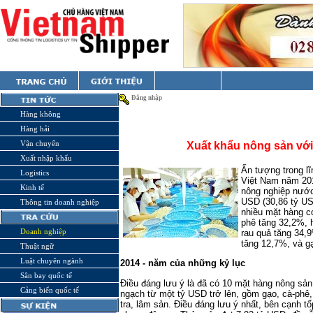
Đăng nhập
Hàng không
Hàng hải
Vận chuyển
Xuất khẩu nông sản với 
Xuất nhập khẩu
Ấn tượng trong lĩ
Logistics
Việt Nam năm 2014
Kinh tế
nông nghiệp nước
USD (30,86 tỷ US
Thông tin doanh nghiệp
nhiều mặt hàng c
phê tăng 32,2%, h
Doanh nghiệp
rau quả tăng 34,
tăng 12,7%, và gạ
Thuật ngữ
Luật chuyên ngành
2014 - năm của những kỷ lục
Sân bay quốc tế
Ðiều đáng lưu ý là đã có 10 mặt hàng nông sản 
Cảng biển quốc tế
ngạch từ một tỷ USD trở lên, gồm gạo, cà-phê, 
tra, lâm sản. Ðiều đáng lưu ý nhất, bên cạnh 