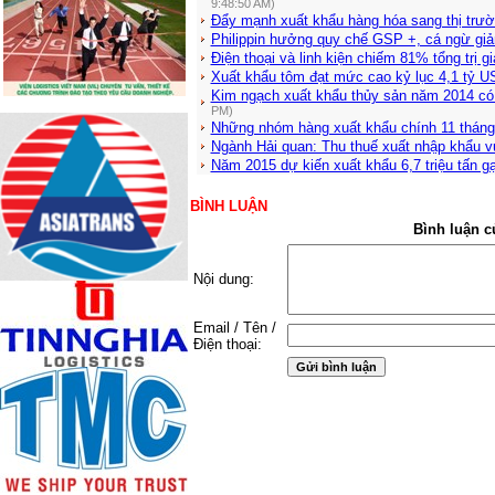
9:48:50 AM)
Đẩy mạnh xuất khẩu hàng hóa sang thị trư
Philippin hưởng quy chế GSP +, cá ngừ giả
Điện thoại và linh kiện chiếm 81% tổng trị g
Xuất khẩu tôm đạt mức cao kỷ lục 4,1 tỷ U
Kim ngạch xuất khẩu thủy sản năm 2014 có 
PM)
Những nhóm hàng xuất khẩu chính 11 tháng
Ngành Hải quan: Thu thuế xuất nhập khẩu v
Năm 2015 dự kiến xuất khẩu 6,7 triệu tấn g
BÌNH LUẬN
Bình luận c
Nội dung:
Email / Tên /
Điện thoại: