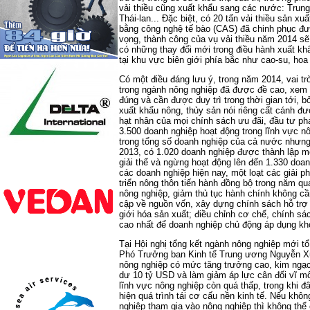
vải thiều cũng xuất khẩu sang các nước: Trung
Thái-lan... Ðặc biệt, có 20 tấn vải thiều sản x
bằng công nghệ tế bào (CAS) đã chinh phục đư
vọng, thành công của vụ vải thiều năm 2014 sẽ
có những thay đổi mới trong điều hành xuất kh
tại khu vực biên giới phía bắc như cao-su, hoa q
Có một điều đáng lưu ý, trong năm 2014, vai tr
trong ngành nông nghiệp đã được đề cao, xem 
đúng và cần được duy trì trong thời gian tới, 
xuất khẩu nông, thủy sản nói riêng cất cánh đ
hạt nhân của mọi chính sách ưu đãi, đầu tư phá
3.500 doanh nghiệp hoạt động trong lĩnh vực n
trong tổng số doanh nghiệp của cả nước nhưng
2013, có 1.020 doanh nghiệp được thành lập 
giải thể và ngừng hoạt động lên đến 1.330 do
các doanh nghiệp hiện nay, một loạt các giải 
triển nông thôn tiến hành đồng bộ trong năm qu
nông nghiệp, giảm thủ tục hành chính không cần
cập về nguồn vốn, xây dựng chính sách hỗ trợ
giới hóa sản xuất; điều chỉnh cơ chế, chính sác
cao nhất để doanh nghiệp chủ động áp dụng kh
Tại Hội nghị tổng kết ngành nông nghiệp mới t
Phó Trưởng ban Kinh tế Trung ương Nguyễn 
nông nghiệp có mức tăng trưởng cao, kim ngạc
dư 10 tỷ USD và làm giảm áp lực cân đối vĩ m
lĩnh vực nông nghiệp còn quá thấp, trong khi đâ
hiện quá trình tái cơ cấu nền kinh tế. Nếu khô
nghiệp tham gia vào nông nghiệp thì không thể