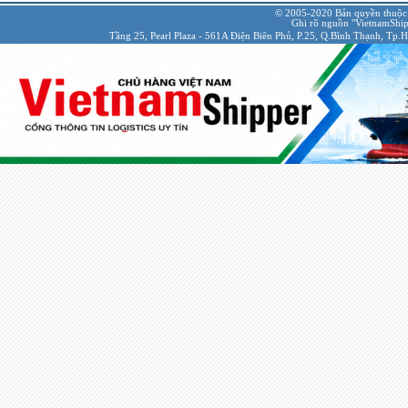
© 2005-2020 Bản quyền thuộc
Ghi rõ nguồn "VietnamShipp
Tầng 25, Pearl Plaza - 561A Điện Biên Phủ, P.25, Q.Bình Thạnh, Tp.