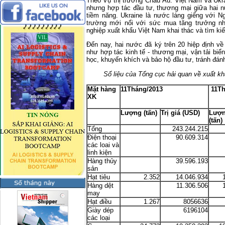
Theo Vụ thị trường Châu Âu: Việt Nam và Ukra
nhưng hợp tác đầu tư, thương mại giữa hai 
tiềm năng. Ukraine là nước láng giếng với N
trường mới nổi với sức mua tăng trưởng n
nghiệp xuất khẩu Việt Nam khai thác và tìm ki
Đến nay, hai nước đã ký trên 20 hiệp định về
như hợp tác kinh tế - thương mại, vận tải bi
học, khuyến khích và bảo hộ đầu tư, tránh đánh
Số liệu của Tổng cục hải quan về xuất k
Mặt hàng
11Tháng/2013
11
Th
XK
Lượng (tấn)
Trị giá (USD)
Lượ
(tấn)
Tổng
243.244.215
Điện thoại
90.609.314
các loai và
linh kiện
Hàng thủy
39.596.193
sản
Hạt tiêu
2.352
14.046.934
Hàng dệt
11.306.506
may
Hạt điều
1.267
8056636
Giày dép
6196104
các loại