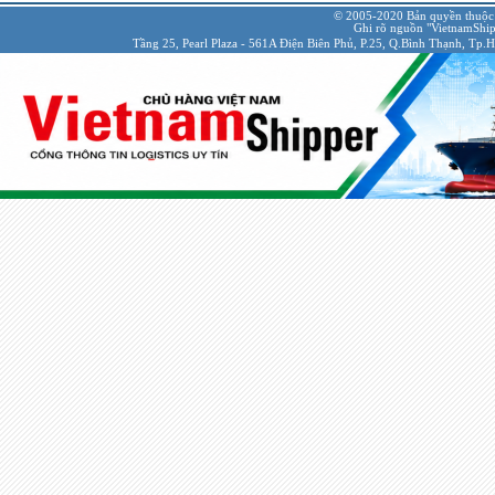
© 2005-2020 Bản quyền thuộc
Ghi rõ nguồn "VietnamShipp
Tầng 25, Pearl Plaza - 561A Điện Biên Phủ, P.25, Q.Bình Thạnh, Tp.