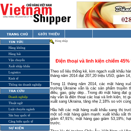
Đăng nhập
Hàng không
Hàng hải
Vận chuyển
Điện thoại và linh kiện chiếm 45% 
Xuất nhập khẩu
Theo số liệu thống kê, kim ngạch xuất khẩu hà
Logistics
tháng năm 2014 đạt 207,20 triệu USD, giảm 14
Kinh tế
Trong 11 tháng năm 2014, các mặt hàng xuấ
Thông tin doanh nghiệp
trường Ukraine vẫn là các sản phẩm truyền th
điều, gạo, giày dép…Trong đó mặt hàng đạt gi
này vẫn là điện thoại các loại và linh kiện, trị 
Doanh nghiệp
xuất sang Ukraina, tăng nhẹ 2,18% so với cùn
Thuật ngữ
Luật chuyên ngành
Hầu hết các mặt hàng xuất khẩu sang thị trư
một số mặt hàng giảm mạnh: xuất khẩu sắt th
Sân bay quốc tế
giảm 47,91%; mặt hàng gạo giảm 53,19%; hạ
Cảng biển quốc tế
trước.