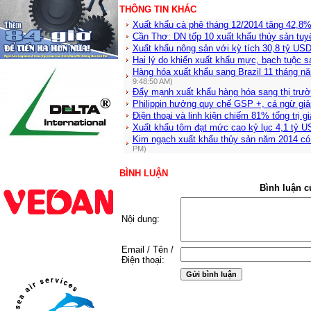
THÔNG TIN KHÁC
Xuất khẩu cà phê tháng 12/2014 tăng 42,8
Cần Thơ: DN tốp 10 xuất khẩu thủy sản tuy
Xuất khẩu nông sản với kỳ tích 30,8 tỷ US
Hai lý do khiến xuất khẩu mực, bạch tuộc 
Hàng hóa xuất khẩu sang Brazil 11 tháng nă
9:48:50 AM)
Đẩy mạnh xuất khẩu hàng hóa sang thị trư
Philippin hưởng quy chế GSP +, cá ngừ giả
Điện thoại và linh kiện chiếm 81% tổng trị g
Xuất khẩu tôm đạt mức cao kỷ lục 4,1 tỷ U
Kim ngạch xuất khẩu thủy sản năm 2014 có 
PM)
BÌNH LUẬN
Bình luận c
Nội dung:
Email / Tên /
Điện thoại: