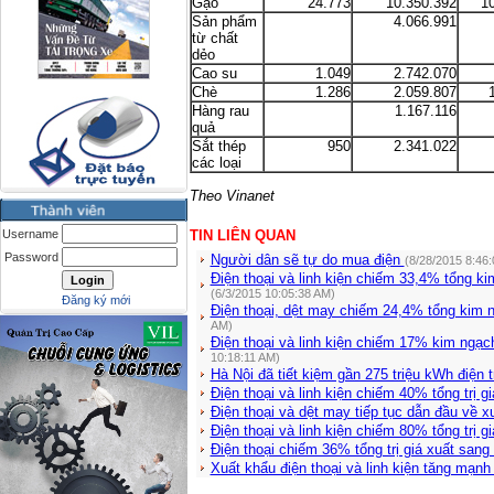
Gạo
24.773
10.350.392
1
Sản phẩm
4.066.991
từ chất
dẻo
Cao su
1.049
2.742.070
Chè
1.286
2.059.807
Hàng rau
1.167.116
quả
Sắt thép
950
2.341.022
các loại
Theo Vinanet
Username
TIN LIÊN QUAN
Password
Người dân sẽ tự do mua điện
(8/28/2015 8:46
Điện thoại và linh kiện chiếm 33,4% tổng k
(6/3/2015 10:05:38 AM)
Đăng ký mới
Điện thoại, dệt may chiếm 24,4% tổng kim 
AM)
Điện thoại và linh kiện chiếm 17% kim ngạc
10:18:11 AM)
Hà Nội đã tiết kiệm gần 275 triệu kWh điện
Điện thoại và linh kiện chiếm 40% tổng trị 
Điện thoại và dệt may tiếp tục dẫn đầu về 
Điện thoại và linh kiện chiếm 80% tổng trị 
Điện thoại chiếm 36% tổng trị giá xuất sang
Xuất khẩu điện thoại và linh kiện tăng mạn