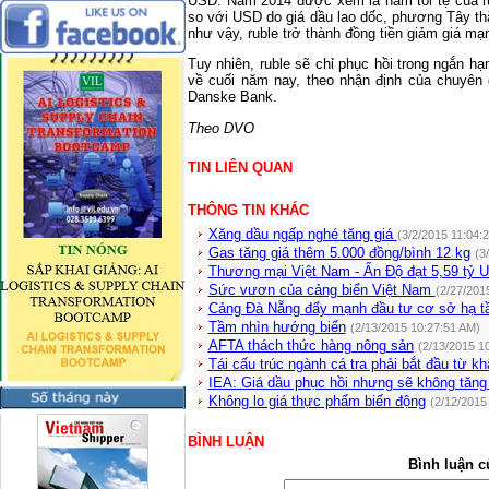
USD. Năm 2014 được xem là năm tồi tệ của rub
so với USD do giá dầu lao dốc, phương Tây thắ
như vậy, ruble trở thành đồng tiền giảm giá mạnh
Tuy nhiên, ruble sẽ chỉ phục hồi trong ngắn hạn
về cuối năm nay, theo nhận định của chuyên g
Danske Bank.
Theo DVO
TIN LIÊN QUAN
THÔNG TIN KHÁC
Xăng dầu ngấp nghé tăng giá
(3/2/2015 11:04:
Gas tăng giá thêm 5.000 đồng/bình 12 kg
(3
Thương mại Việt Nam - Ấn Độ đạt 5,59 tỷ 
Sức vươn của cảng biển Việt Nam
(2/27/201
Cảng Đà Nẵng đẩy mạnh đầu tư cơ sở hạ tầ
Tầm nhìn hướng biển
(2/13/2015 10:27:51 AM)
AFTA thách thức hàng nông sản
(2/13/2015 1
Tái cấu trúc ngành cá tra phải bắt đầu từ k
IEA: Giá dầu phục hồi nhưng sẽ không tăng 
Không lo giá thực phẩm biến động
(2/12/2015
BÌNH LUẬN
Bình luận c