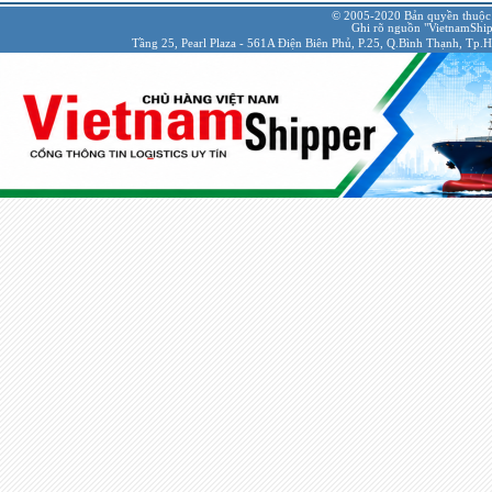
© 2005-2020 Bản quyền thuộc
Ghi rõ nguồn "VietnamShipp
Tầng 25, Pearl Plaza - 561A Điện Biên Phủ, P.25, Q.Bình Thạnh, Tp.