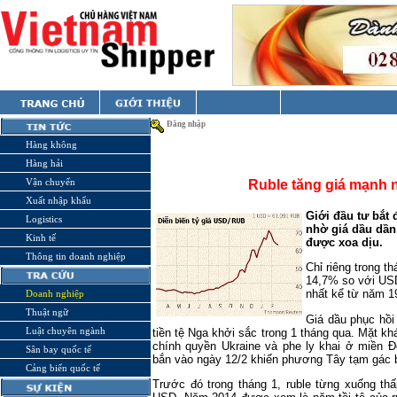
Đăng nhập
Hàng không
Hàng hải
Vận chuyển
Ruble tăng giá mạnh n
Xuất nhập khẩu
Giới đầu tư bắt 
Logistics
nhờ giá dầu dần 
Kinh tế
được xoa dịu.
Thông tin doanh nghiệp
Chỉ riêng trong t
14,7% so với USD 
nhất kể từ năm 1
Doanh nghiệp
Thuật ngữ
Giá dầu phục hồi 
Luật chuyên ngành
tiền tệ Nga khởi sắc trong 1 tháng qua. Mặt kh
chính quyền Ukraine và phe ly khai ở miền 
Sân bay quốc tế
bắn vào ngày 12/2 khiến phương Tây tạm gác b
Cảng biển quốc tế
Trước đó trong tháng 1, ruble từng xuống thấ