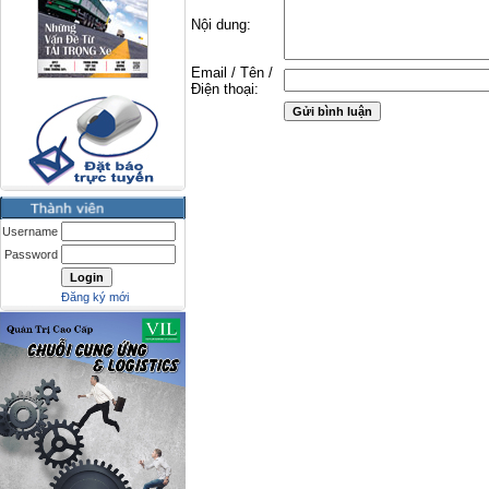
Nội dung:
Email / Tên /
Điện thoại:
Username
Password
Đăng ký mới