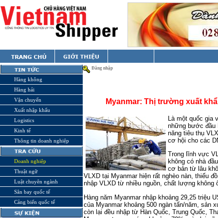
Đăng nhập
Hàng không
Hàng hải
Vận chuyển
Myanmar: Thị trường xuất kh
Xuất nhập khẩu
Là một quốc gia 
Logistics
những bước đầu h
Kinh tế
năng tiêu thụ VL
cơ hội cho các D
Thông tin doanh nghiệp
Trong lĩnh vực V
không có nhà đầu
Doanh nghiệp
cơ bản từ lâu kh
Thuật ngữ
VLXD tại Myanmar hiện rất nghèo nàn, thiếu đồ
Luật chuyên ngành
nhập VLXD từ nhiều nguồn, chất lượng không ổn
Sân bay quốc tế
Hàng năm Myanmar nhập khoảng 29,25 triệu US
Cảng biển quốc tế
của Myanmar khoảng 500 ngàn tấn/năm, sản xu
còn lại đều nhập từ Hàn Quốc, Trung Quốc, Th