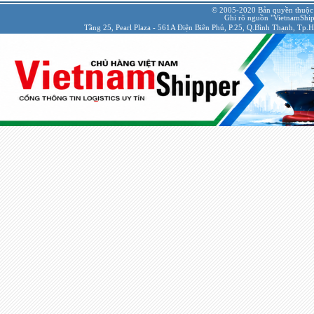
© 2005-2020 Bản quyền thuộc
Ghi rõ nguồn "VietnamShipp
Tầng 25, Pearl Plaza - 561A Điện Biên Phủ, P.25, Q.Bình Thạnh, Tp.