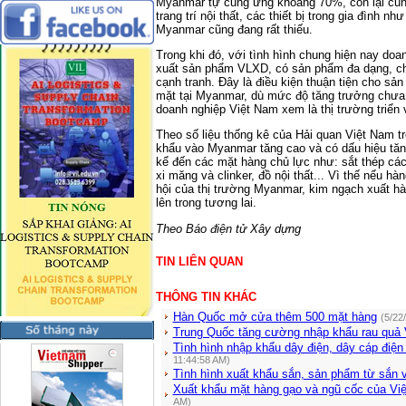
Myanmar tự cung ứng khoảng 70%, còn lại cũng
trang trí nội thất, các thiết bị trong gia đình n
Myanmar cũng đang rất thiếu.
Trong khi đó, với tình hình chung hiện nay do
xuất sản phẩm VLXD, có sản phẩm đa dạng, chấ
cạnh tranh. Đây là điều kiện thuận tiện cho s
mặt tại Myanmar, dù mức độ tăng trưởng chư
doanh nghiệp Việt Nam xem là thị trường triển 
Theo số liệu thống kê của Hải quan Việt Nam
khẩu vào Myanmar tăng cao và có dấu hiệu tăng 
kể đến các mặt hàng chủ lực như: sắt thép các
xi măng và clinker, đồ nội thất... Vì thế nếu
hội của thị trường Myanmar, kim ngạch xuất 
lên trong tương lai.
Theo Báo điện tử Xây dựng
TIN LIÊN QUAN
THÔNG TIN KHÁC
Hàn Quốc mở cửa thêm 500 mặt hàng
(5/22
Trung Quốc tăng cường nhập khẩu rau quả 
Tình hình nhập khẩu dây điện, dây cáp điệ
11:44:58 AM)
Tình hình xuất khẩu sắn, sản phẩm từ sắn 
Xuất khẩu mặt hàng gạo và ngũ cốc của Vi
AM)