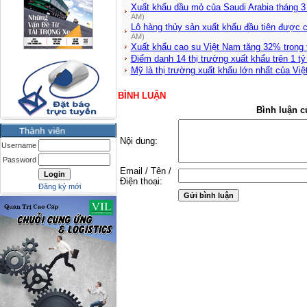
Xuất khẩu dầu mỏ của Saudi Arabia tháng 3
AM)
Lô hàng thủy sản xuất khẩu đầu tiên được 
AM)
Xuất khẩu cao su Việt Nam tăng 32% trong 
Điểm danh 14 thị trường xuất khẩu trên 1 t
Mỹ là thị trường xuất khẩu lớn nhất của Vi
BÌNH LUẬN
Bình luận c
Nội dung:
Username
Password
Email / Tên /
Điện thoại:
Đăng ký mới