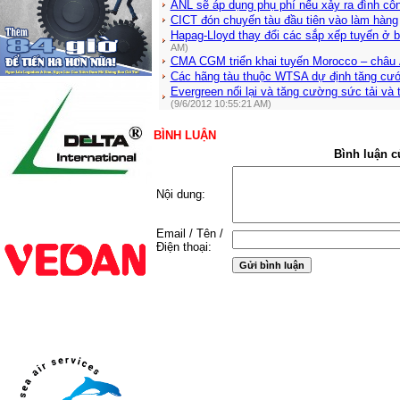
ANL sẽ áp dụng phụ phí nếu xảy ra đình cô
CICT đón chuyến tàu đầu tiên vào làm hàng
Hapag-Lloyd thay đổi các sắp xếp tuyến ở 
AM)
CMA CGM triển khai tuyến Morocco – châu
Các hãng tàu thuộc WTSA dự định tăng cư
Evergreen nối lại và tăng cường sức tải và 
(9/6/2012 10:55:21 AM)
BÌNH LUẬN
Bình luận c
Nội dung:
Email / Tên /
Điện thoại: