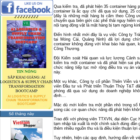
Qua kiểm tra, đã phát hiện 35 container hàng 
container là ắc quy chì đã qua sử dụng, 25 c
(đây là những mặt hàng bị cấm theo Công ư
chuyển qua biên giới các phế thải nguy hiểm v
nội tạng động vật là mặt hàng bị tạm ngừng kin
Điển hình nhất mới đây là vụ việc Công ty T
tại Móng Cái, Quảng Ninh) đã lợi dụng chí
container không đúng với khai báo hải quan, 
Công Thương.
Đội Kiểm soát Hải quan và lực lượng Cảnh sá
kiểm tra một container và đã phát hiện sai 
chức năng tiếp tục mở rộng điều tra vụ án v
này.
Một vụ khác, Công ty cổ phần Thiên Viễn và
viên Đầu tư và Phát triển Thuận Thủy T&T đã p
phòng đã qua sử dụng do doanh nghiệp khôn
định....
Mặc dù mới kiểm tra một phần nhỏ trong số h
song các cơ quan chức năng đã phát hiện khôn
Trao đổi với phóng viên TTXVN, đại diện Cục 
tạm nhập tái xuất là một chính sách đúng đắn
thêm nhiều nguồn thu và là điều kiện thuận lợi
Tuy nhiên, hiện các quy định, hướng dẫn về vi