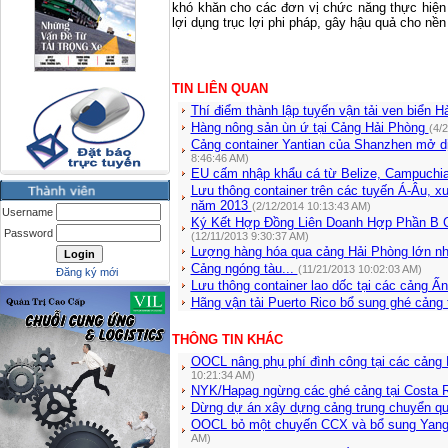
khó khăn cho các đơn vị chức năng thực hiện
lợi dụng trục lợi phi pháp, gây hậu quả cho nền 
TIN LIÊN QUAN
Thí điểm thành lập tuyến vận tải ven biển 
Hàng nông sản ùn ứ tại Cảng Hải Phòng
(4/
Cảng container Yantian của Shanzhen mở d
8:46:46 AM)
EU cấm nhập khẩu cá từ Belize, Campuchi
Lưu thông container trên các tuyến Á-Âu, 
năm 2013
(2/12/2014 10:13:43 AM)
Username
Ký Kết Hợp Đồng Liên Doanh Hợp Phần B C
Password
(12/11/2013 9:30:37 AM)
Lượng hàng hóa qua cảng Hải Phòng lớn n
Cảng ngóng tàu...
(11/21/2013 10:02:03 AM)
Đăng ký mới
Lưu thông container lao dốc tại các cảng Ấ
Hãng vận tải Puerto Rico bổ sung ghé cảng 
THÔNG TIN KHÁC
OOCL nâng phụ phí đình công tại các cảng
10:21:34 AM)
NYK/Hapag ngừng các ghé cảng tại Costa 
Dừng dự án xây dựng cảng trung chuyển q
OOCL bỏ một chuyến CCX và bổ sung Yang
AM)