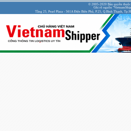
© 2005-2020 Bản quyền thuộc
Ghi rõ nguồn "VietnamShipp
Tầng 25, Pearl Plaza - 561A Điện Biên Phủ, P.25, Q.Bình Thạnh, Tp.