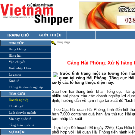
Đăng nhập
Hàng không
Hàng hải
Vận chuyển
Cảng Hải Phòng: Xử lý hàng t
Xuất nhập khẩu
Trước tình trạng một số lượng lớn hà
Logistics
quan tại cảng Hải Phòng, Tổng cục Hải 
Kinh tế
xử lý các lô hàng thuộc diện này.
Thông tin doanh nghiệp
Sau hơn hai tháng triển khai, Tổng cục Hải 
nhiều sai phạm của các doanh nghiệp lợi dụn
Doanh nghiệp
định, hướng dẫn về tạm nhập tái xuất để "lách l
Thuật ngữ
Theo Cục Hải quan Hải Phòng, tính đến hết th
Luật chuyên ngành
hơn 7.000 container quá hạn làm thủ tục Hải q
tạm nhập tái xuất.
Sân bay quốc tế
Cảng biển quốc tế
Thực hiện Kế hoạch 98 (ngày 22/6), Cục Điều t
phối hợp với Hải quan Hải Phòng tiến hành kiểm