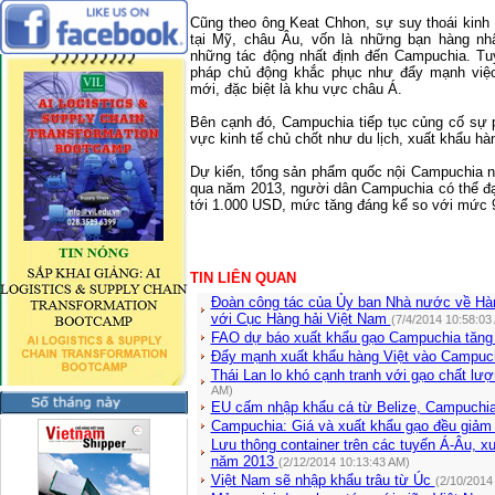
Cũng theo ông Keat Chhon, sự suy thoái kinh t
tại Mỹ, châu Âu, vốn là những bạn hàng n
những tác động nhất định đến Campuchia. Tu
pháp chủ động khắc phục như đẩy mạnh việc 
mới, đặc biệt là khu vực châu Á.
Bên cạnh đó, Campuchia tiếp tục củng cố sự p
vực kinh tế chủ chốt như du lịch, xuất khẩu h
Dự kiến, tổng sản phẩm quốc nội Campuchia 
qua năm 2013, người dân Campuchia có thể đạ
tới 1.000 USD, mức tăng đáng kể so với mức
TIN LIÊN QUAN
Đoàn công tác của Ủy ban Nhà nước về Hà
với Cục Hàng hải Việt Nam
(7/4/2014 10:58:03
FAO dự báo xuất khẩu gạo Campuchia tăng
Đẩy mạnh xuất khẩu hàng Việt vào Campuc
Thái Lan lo khó cạnh tranh với gạo chất l
AM)
EU cấm nhập khẩu cá từ Belize, Campuchi
Campuchia: Giá và xuất khẩu gạo đều giả
Lưu thông container trên các tuyến Á-Âu, 
năm 2013
(2/12/2014 10:13:43 AM)
Việt Nam sẽ nhập khẩu trâu từ Úc
(2/10/2014