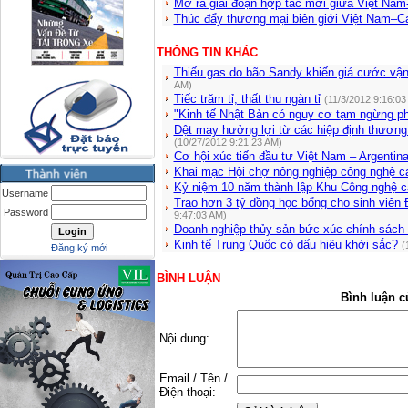
Mở ra giai đoạn hợp tác mới giữa Việt Na
Thúc đẩy thương mại biên giới Việt Nam–
THÔNG TIN KHÁC
Thiếu gas do bão Sandy khiến giá cước vận
AM)
Tiếc trăm tỉ, thất thu ngàn tỉ
(11/3/2012 9:16:03
"Kinh tế Nhật Bản có nguy cơ tạm ngừng ph
Dệt may hưởng lợi từ các hiệp định thương 
(10/27/2012 9:21:23 AM)
Cơ hội xúc tiến đầu tư Việt Nam – Argentin
Khai mạc Hội chợ nông nghiệp công nghệ c
Kỷ niệm 10 năm thành lập Khu Công nghệ 
Username
Trao hơn 3 tỷ dồng học bổng cho sinh viê
Password
9:47:03 AM)
Doanh nghiệp thủy sản bức xúc chính sách 
Kinh tế Trung Quốc có dấu hiệu khởi sắc?
(
Đăng ký mới
BÌNH LUẬN
Bình luận c
Nội dung:
Email / Tên /
Điện thoại: