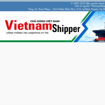
© 2005-2020 Bản quyền thuộc
Ghi rõ nguồn "VietnamShipp
Tầng 25, Pearl Plaza - 561A Điện Biên Phủ, P.25, Q.Bình Thạnh, Tp.