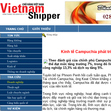
Đăng nhập
Hàng không
Hàng hải
Vận chuyển
Kinh tế Campuchia phát tr
Xuất nhập khẩu
Theo đánh giá của chính phủ Campuchi
Logistics
thể đạt mức tăng trưởng 7%, trong đó l
Kinh tế
công nghiệp 13,3% và dịch vụ tăng 5%.
Thông tin doanh nghiệp
Tuyên bố tại Phnom Penh hồi cuối tuần qua, 
Tài chính Campuchia, ông Keat Chhon khẳng đ
Doanh nghiệp
tháng qua cho thấy, Campuchia đã đạt được sự
vực của nền kinh tế.
Thuật ngữ
Luật chuyên ngành
Trong lĩnh vực nông nghiệp, hoạt động canh t
được đẩy mạnh và giữ vai trò chủ đạo trong 
Sân bay quốc tế
vực công nghiệp tăng trưởng mạnh nhờ sự ph
Cảng biển quốc tế
điện lực, vận tải. Trong khi đó, lĩnh vực dịc
du lịch, tài chính ngân hàng và thương mại.