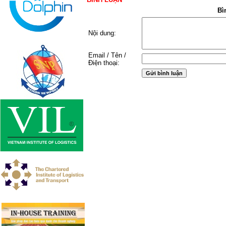
Bì
Nội dung:
Email / Tên /
Điện thoại: