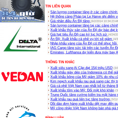
TIN LIÊN QUAN
Sản lượng container tăng ở các cảng chín
Hệ thống cảng Pháp tại Le Harve ghi điểm 
Giá nhân điều Ấn Độ tăng
(6/2/2014 10:34:23 A
Sản lượng container tăng tại các cảng chí
Xuất khẩu thủy sản của Ấn Độ dự báo đạt 
Giá hạt tiêu Ấn Độ cao kỷ lục lịch sử
(4/24/2
Ấn Độ: Xuất khẩu cà phê vụ tới sẽ giảm
(4/
Nhập khẩu vàng của Ấn Độ có thể phục hồi
IAG Cargo tăng sức tải trên các tuyến Ấn 
Emirates, Lufthansa dự kiến đưa máy bay
THÔNG TIN KHÁC
Xuất siêu sang Ai Cập đạt 154 triệu USD
(3/
Xuất khẩu giày dép của Indonesia có thể g
Xuất khẩu bông của Mỹ giảm 10% do nhu cầ
Kim ngạch xuất khẩu rau quả sang các thị 
Giá cà phê Việt Nam cao nhất kể từ tháng 
Xuất khẩu tôm vào Mỹ: Đối mặt khó khăn
(3
Trung Quốc tăng cường kiểm tra mặt hàng 
Xuất khẩu rau quả liên tục tăng trưởng
(3/11
Dồi dào đơn hàng xuất khẩu dệt may đến qu
Mỹ công nhận Việt Nam không bán phá giá
BÌNH LUẬN