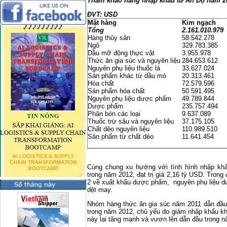
Tham khảo hàng nhập khẩu từ Ấn Độ năm 2
ĐVT: USD
Mặt hàng
Kim ngạch
Tổng
2.161.010.979
Hàng thủy sản
58.542.278
Ngô
329.783.385
Dầu mỡ động thực vật
3.955.978
Thức ăn gia súc và nguyên liệu
284.653.612
Nguyên phụ liệu thuốc lá
33.627.024
Sản phẩm khác từ dầu mỏ
20.313.461
Hóa chất
72.579.596
Sản phẩm hóa chất
50.591.495
Nguyên phụ liệu dược phẩm
49.789.844
Dược phẩm
235.757.494
Phân bón các loại
9.637.089
Thuốc trừ sâu và nguyên liệu
37.175.105
Chất dẻo nguyên liệu
110.989.510
Sản phẩm từ chất dẻo
11.641.454
Cùng chung xu hướng với tình hình nhập kh
trong năm 2012, đạt trị giá 2,16 tỷ USD. Tron
2 về xuất khẩu dược phẩm, nguyên phụ liệu d
dệt may.
Nhóm hàng thức ăn gia súc năm 2011 dẫn đầu
trong năm 2012, chủ yếu do giảm nhập khẩu kh
này lại tăng mạnh và vươn lên dẫn đầu trong 