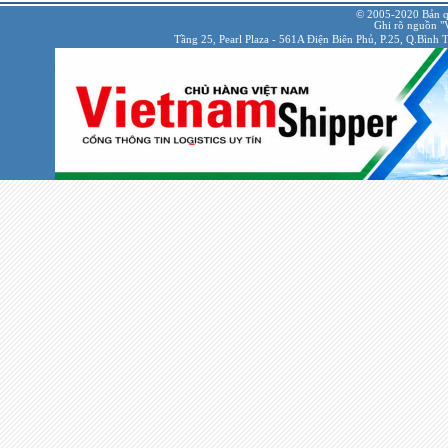
© 2005-2020 Bản q
Ghi rõ nguồn "V
Tầng 25, Pearl Plaza - 561A Điện Biên Phủ, P.25, Q.Bình