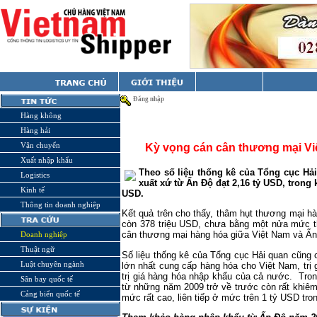
Đăng nhập
Hàng không
Hàng hải
Vận chuyển
Kỳ vọng cán cân thương mại Vi
Xuất nhập khẩu
Theo số liệu thống kê của Tổng cục Hả
Logistics
xuất xứ từ Ấn Độ đạt 2,16 tỷ USD, trong 
Kinh tế
USD.
Thông tin doanh nghiệp
Kết quả trên cho thấy, thâm hụt thương mại h
còn 378 triệu USD, chưa bằng một nửa mức 
cân thương mại hàng hóa giữa Việt
Nam
và Ấn
Doanh nghiệp
Thuật ngữ
Số liệu thống kê của Tổng cục Hải quan cũng c
Luật chuyên ngành
lớn nhất cung cấp hàng hóa cho Việt Nam, tr
trị giá hàng hóa nhập khẩu của cả nước. Tron
Sân bay quốc tế
từ những năm 2009 trở về trước còn rất khiêm 
Cảng biển quốc tế
mức rất cao, liên tiếp ở mức trên 1 tỷ USD tr