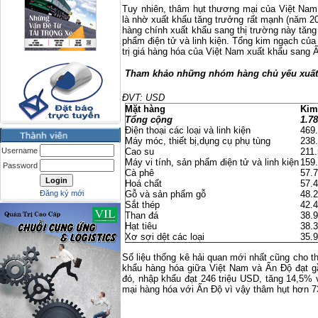
Tuy nhiên, thâm hụt thương mại của Việt Na
là nhờ xuất khẩu tăng trưởng rất mạnh (năm 20
hàng chính xuất khẩu sang thị trường này tăng 
phẩm điện tử và linh kiện. Tổng kim ngạch của
trị giá hàng hóa của Việt Nam xuất khẩu sang 
Tham khảo những nhóm hàng chủ yếu xuất
ĐVT: USD
Mặt hàng
Kim
Tổng cộng
1.7
Điện thoại các loại và linh kiện
469
Máy móc, thiết bị,dụng cụ phụ tùng
238
Cao su
211
Username
Máy vi tính, sản phẩm điện tử và linh kiện
159
Password
Cà phê
57.
Hoá chất
57.
Gỗ và sản phẩm gỗ
48.
Đăng ký mới
Sắt thép
42.
Than đá
38.
Hạt tiêu
38.
Xơ sợi dệt các loại
35.
Số liệu thống kê hải quan mới nhất cũng cho th
khẩu hàng hóa giữa Việt Nam và Ấn Độ đạt gầ
đó, nhập khẩu đạt 246 triệu USD, tăng 14,5% 
mại hàng hóa với Ấn Độ vì vậy thâm hụt hơn 7