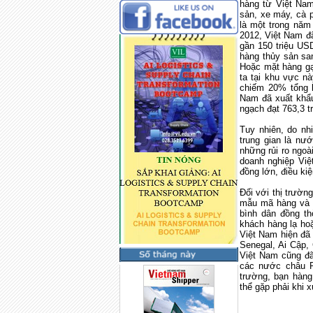
hàng từ Việt
Na
sản, xe máy, cà p
là một trong năm
2012, Việt
Nam
đã
gần 150 triệu US
hàng thủy sản sa
Hoặc mặt hàng gạ
ta tại khu vực n
chiếm 20% tổng k
Nam
đã xuất khẩu
ngạch đạt 763,3 t
Tuy nhiên, do nh
trung gian là nư
những rủi ro ngoà
doanh nghiệp Vi
đồng lớn, điều kiệ
Đối với thị trườn
mẫu mã hàng và t
bình dân đồng th
khách hàng lạ ho
Việt Nam hiện đã
Senegal, Ai Cập, 
Việt
Nam
cũng đã
các nước châu P
trường, bạn hàng
thể gặp phải khi 