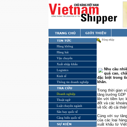
Đăng nhập
Hàng không
Hàng hải
Vận chuyển
Xuất nhập khẩu
Nhu cầu nhiề
Logistics
quá cao, châ
Kinh tế
đặc biệt trong t
khăn.
Thông tin doanh nghiệp
Trong thời gian 
Doanh nghiệp
tăng trưởng GDP 
lên với tiềm lực 
Thuật ngữ
đốt và các khoáng
Luật chuyên ngành
về tốc độ cải thi
Sân bay quốc tế
Cùng với sự tăng
Cảng biển quốc tế
của các loại hàng
xuất khẩu từ Việ