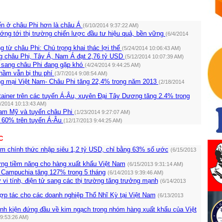
ến ở châu Phi hơn là châu Á
(6/10/2014 9:37:22 AM)
ng tới thị trường chiến lược đầu tư hiệu quả, bền vững
(6/4/2014
 từ châu Phi: Chú trọng khai thác lợi thế
(5/24/2014 10:06:43 AM)
g châu Phi, Tây Á, Nam Á đạt 2,76 tỷ USD
(5/12/2014 10:07:39 AM)
 sang châu Phi đang gặp khó
(4/24/2014 9:44:25 AM)
̀m vẫn bị thu phí
(3/7/2014 9:08:54 AM)
ng mại Việt Nam- Châu Phi tăng 22,4% trong năm 2013
(2/18/2014
ainer trên các tuyến Á-Âu, xuyên Đại Tây Dương tăng 2.4% trong
2/2014 10:13:43 AM)
am Mỹ và tuyến châu Phi
(1/23/2014 9:27:07 AM)
 60% trên tuyến Á-Âu
(12/17/2013 9:44:25 AM)
C
ăm chính thức nhập siêu 1,2 tỷ USD, chỉ bằng 63% số ước
(6/15/2013
ờng tiềm năng cho hàng xuất khẩu Việt Nam
(6/15/2013 9:31:14 AM)
 Campuchia tăng 127% trong 5 tháng
(6/14/2013 9:39:46 AM)
vi tính, điện tử sang các thị trường tăng trưởng mạnh
(6/14/2013
ợp tác cho các doanh nghiệp Thổ Nhĩ Kỳ tại Việt Nam
(6/13/2013
linh kiện đứng đầu về kim ngạch trong nhóm hàng xuất khẩu của Việt
 9:53:26 AM)