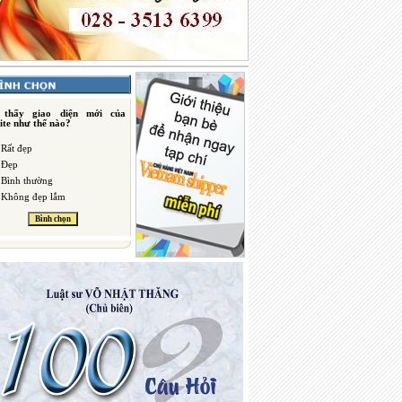
 thấy giao diện mới của
ite như thế nào?
Rất đẹp
Đẹp
Bình thường
Không đẹp lắm