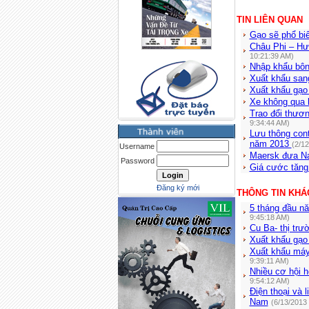
TIN LIÊN QUAN
Gạo sẽ phổ bi
Châu Phi – Hướ
10:21:39 AM)
Nhập khẩu bông
Xuất khẩu san
Xuất khẩu gạo
Xe không qua hâ
Trao đổi thươ
9:34:44 AM)
Lưu thông cont
năm 2013
(2/1
Username
Maersk đưa N
Password
Giá cước tăng
Đăng ký mới
THÔNG TIN KHÁ
5 tháng đầu n
9:45:18 AM)
Cu Ba- thị trư
Xuất khẩu gạo
Xuất khẩu máy 
9:39:11 AM)
Nhiều cơ hội h
9:54:12 AM)
Điện thoại và 
Nam
(6/13/2013