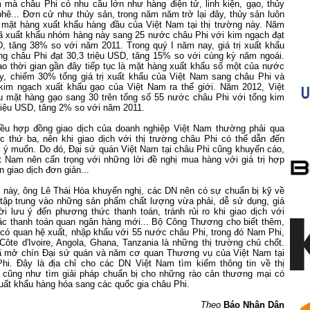
m
mà châu Phi có nhu cầu lớn như hàng điện tử, linh kiện, gạo, thủy
hê... Đơn cử như thủy sản, trong năm năm trở lại đây, thủy sản luôn
 mặt hàng xuất khẩu hàng đầu của Việt
Nam
tại thị trường này. Năm
 xuất khẩu nhóm hàng này sang 25 nước châu Phi với kim ngạch đạt
D, tăng 38% so với năm 2011. Trong quý I năm nay, giá trị xuất khẩu
ng châu Phi đạt 30,3 triệu USD, tăng 15% so với cùng kỳ năm ngoái.
o thời gian gần đây tiếp tục là mặt hàng xuất khẩu số một của nước
ày, chiếm 30% tổng giá trị xuất khẩu của Việt Nam sang châu Phi và
im ngạch xuất khẩu gạo của Việt Nam ra thế giới. Năm 2012, Việt
 mặt hàng gạo sang 30 trên tổng số 55 nước châu Phi với tổng kim
riệu USD, tăng 2% so với năm 2011.
iều hợp đồng giao dịch của doanh nghiệp Việt Nam thường phải qua
ớc thứ ba, nên khi giao dịch với thị trường châu Phi có thể dẫn đến
i ý muốn. Do đó, Đại sứ quán Việt
Nam
tại châu Phi cũng khuyến cáo,
ệt
Nam
nên cẩn trọng với những lời đề nghị mua hàng với giá trị hợp
n giao dịch đơn giản...
g này, ông Lê Thái Hòa khuyến nghị, các DN nên có sự chuẩn bị kỹ về
ập trung vào những sản phẩm chất lượng vừa phải, dễ sử dụng, giá
ời lưu ý đến phương thức thanh toán, tránh rủi ro khi giao dịch với
ặc thanh toán quan ngân hàng mới... Bộ Công Thương cho biết thêm,
 có quan hệ xuất, nhập khẩu với 55 nước châu Phi, trong đó Nam Phi,
Côte d'Ivoire, Angola, Ghana, Tanzania là những thị trường chủ chốt.
 mở chín Đại sứ quán và năm cơ quan Thương vụ của Việt
Nam
tại
hi. Đây là địa chỉ cho các DN Việt
Nam
tìm kiếm thông tin về thị
 cũng như tìm giải pháp chuẩn bị cho những rào cản thương mại có
xuất khẩu hàng hóa sang các quốc gia châu Phi.
Theo
Báo Nhân Dân