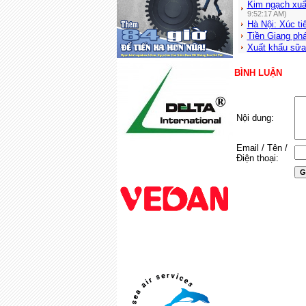
Kim ngạch xuất
9:52:17 AM)
Hà Nội: Xúc t
Tiền Giang phá
Xuất khẩu sữa
BÌNH LUẬN
Nội dung:
Email / Tên /
Điện thoại: