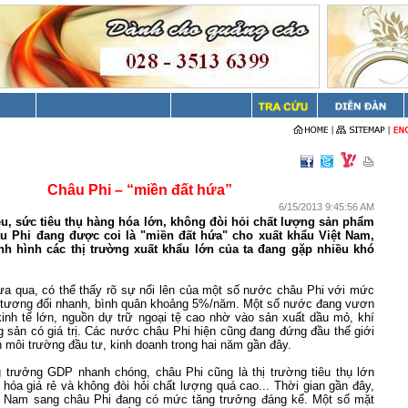
Châu Phi – “miền đất hứa”
6/15/2013 9:45:56 AM
u, sức tiêu thụ hàng hóa lớn, không đòi hỏi chất lượng sản phẩm
u Phi đang được coi là "miền đất hứa" cho xuất khẩu Việt Nam,
ình hình các thị trường xuất khẩu lớn của ta đang gặp nhiều khó
vừa qua, có thể thấy rõ sự nổi lên của một số nước châu Phi với mức
tương đối nhanh, bình quân khoảng 5%/năm. Một số nước đang vươn
kinh tế lớn, nguồn dự trữ ngoại tệ cao nhờ vào sản xuất dầu mỏ, khí
 sản có giá trị. Các nước châu Phi hiện cũng đang đứng đầu thế giới
ện môi trường đầu tư, kinh doanh trong hai năm gần đây.
 trưởng GDP nhanh chóng, châu Phi cũng là thị trường tiêu thụ lớn
 hóa giá rẻ và không đòi hỏi chất lượng quá cao... Thời gian gần đây,
t
Nam
sang châu Phi đang có mức tăng trưởng đáng kể. Một số mặt