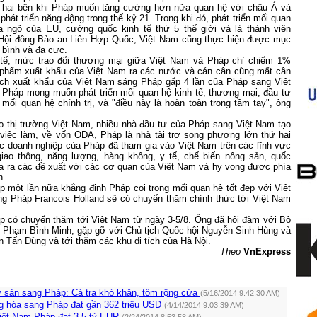
ả hai bên khi Pháp muốn tăng cường hơn nữa quan hệ với châu Á và
át triển năng động trong thế kỷ 21. Trong khi đó, phát triển mối quan
 ngõ của EU, cường quốc kinh tế thứ 5 thế giới và là thành viên
Hội đồng Bảo an Liên Hợp Quốc, Việt Nam cũng thực hiện được mục
a bình và đa cực.
 tế, mức trao đổi thương mại giữa Việt Nam và Pháp chỉ chiếm 1%
 phẩm xuất khẩu của Việt Nam ra các nước và cán cân cũng mất cân
ch xuất khẩu của Việt Nam sáng Pháp gấp 4 lần của Pháp sang Việt
 Pháp mong muốn phát triển mối quan hệ kinh tế, thương mại, đầu tư
mối quan hệ chính trị, và "điều này là hoàn toàn trong tầm tay", ông
o thị trường Việt
Nam
, nhiều nhà đầu tư của Pháp sang Việt
Nam
tạo
 việc làm, về vốn ODA, Pháp là nhà tài trợ song phương lớn thứ hai
c doanh nghiệp của Pháp đã tham gia vào Việt Nam trên các lĩnh vực
iao thông, năng lượng, hàng không, y tế, chế biến nông sản, quốc
ưa ra các đề xuất với các cơ quan của Việt Nam và hy vọng được phía
n.
 một lần nữa khẳng định Pháp coi trọng mối quan hệ tốt đẹp với Việt
g Pháp Francois Holland sẽ có chuyến thăm chính thức tới Việt
Nam
p có chuyến thăm tới Việt
Nam
từ ngày 3-5/8. Ông đã hội đàm với Bộ
o Phạm Bình Minh, gặp gỡ với Chủ tịch Quốc hội Nguyễn Sinh Hùng và
 Tấn Dũng và tới thăm các khu di tích của Hà Nội.
Theo
VnExpress
y sản sang Pháp: Cá tra khó khăn, tôm rộng cửa
(5/16/2014 9:42:30 AM)
g hóa sang Pháp đạt gần 362 triệu USD
(4/14/2014 9:03:39 AM)
ệt Nam-Pháp đạt 3,5 tỷ EUR