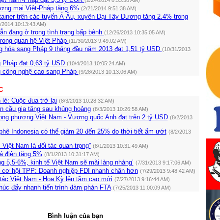
(2/24/2014 8:53:58 AM)
ơng mại Việt-Pháp tăng 6%
(2/21/2014 9:51:38 AM)
ainer trên các tuyến Á-Âu, xuyên Đại Tây Dương tăng 2.4% trong
2/2014 10:13:43 AM)
ẫn đang ở trong tình trạng bấp bênh
(12/26/2013 10:35:05 AM)
rong quan hệ Việt-Pháp
(11/30/2013 9:49:02 AM)
g hóa sang Pháp 9 tháng đầu năm 2013 đạt 1,51 tỷ USD
(10/31/2013
g Pháp đạt 0,63 tỷ USD
(10/4/2013 10:05:24 AM)
g công nghệ cao sang Pháp
(9/28/2013 10:13:06 AM)
C
 lẻ: Cuộc đua trở lại
(8/3/2013 10:28:32 AM)
n cầu gia tăng sau khủng hoảng
(8/3/2013 10:26:58 AM)
ng phương Việt Nam - Vương quốc Anh đạt trên 2 tỷ USD
(8/2/2013
hê Indonesia có thể giảm 20 đến 25% do thời tiết ẩm ướt
(8/2/2013
 Việt Nam là đối tác quan trọng”
(8/1/2013 10:31:49 AM)
á điện tăng 5%
(8/1/2013 10:31:17 AM)
ng 5,5-6%, kinh tế Việt Nam sẽ mãi làng nhàng’
(7/31/2013 9:17:06 AM)
 cơ hội TPP: Doanh nghiệp FDI nhanh chân hơn
(7/29/2013 9:48:42 AM)
tác Việt Nam - Hoa Kỳ lên tầm cao mới
(7/27/2013 9:16:44 AM)
húc đẩy nhanh tiến trình đàm phán FTA
(7/25/2013 11:00:09 AM)
Bình luận của bạn