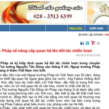
- Pháp sẽ nâng cấp quan hệ lên đối tác chiến lược
8/6/2013 9:45:22 AM
 Pháp sẽ ký hiệp định quan hệ đối tác chiến lược trong chuyến
hủ tướng Nguyễn Tấn Dũng vào tháng 9 tới, Ngoại trưởng Pháp
ang ở thăm Việt Nam cho biết.
m đầu tiên của một Ngoại trưởng Pháp tới Việt Nam sau 20 năm, đúng
m thiết lập quan hệ ngoại giao giữa hai nước, ông Fabius khẳng định
húc đẩy hợp tác toàn diện với Việt Nam, đặc biệt là trong lĩnh vực
ại, trên cơ sở mối quan hệ về văn hóa, chính trị chặt chẽ đã có.
 Thủ tướng Nguyễn Tấn Dũng tới Pháp vào tháng 9 sẽ đánh dấu mốc
an hệ song phương trên các lĩnh vực, đặc biệt là dịp để thắt chặt hơn
chính trị, đồng thời tạo ra thế cân bằng cho mối quan hệ thương mại
 xây dựng mối quan hệ đối tác chiến lược như hai bên cùng mong
ng Pháp Fabius phát biểu trước các phóng viên tại Hà Nội.
 Pháp, việc phát triển mối quan hệ hợp tác chiến lược sẽ đem lại lợi