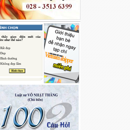
 thấy giao diện mới của
ite như thế nào?
Rất đẹp
Đẹp
Bình thường
Không đẹp lắm