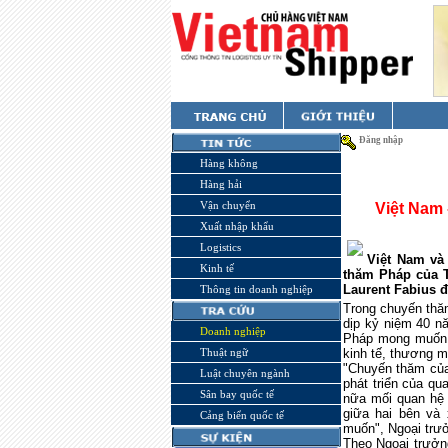
Đăng nhập
Hàng không
Hàng hải
Vận chuyển
Việt Nam 
Xuất nhập khẩu
Logistics
Việt Nam và
Kinh tế
thăm Pháp của T
Laurent Fabius đ
Thông tin doanh nghiệp
Trong chuyến thă
dịp kỷ niệm 40 nă
Doanh nghiệp
Pháp mong muốn t
Thuật ngữ
kinh tế, thương m
"Chuyến thăm của
Luật chuyên ngành
phát triển của qu
Sân bay quốc tế
nữa mối quan hệ 
giữa hai bên và
Cảng biển quốc tế
muốn", Ngoại trưở
Theo Ngoại trưởng