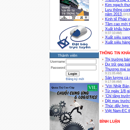
Kim ngạch thư
Lưu thông cont
năm 2013
(2/1
Kinh tế Pháp v
Tầm cao mới t
Xuất khẩu hàn
9:37:10 AM)
Xuất siêu san
Xuất siêu hàn
THÔNG TIN KHÁ
Thị trường bán
Username
Dự trữ gạo toà
Password
Thương mại so
9:21:05 AM)
Sản lượng cà p
Đăng ký mới
9:17:06 AM)
“Với Nhật Bản,
Từ ngày 1/8 gi
‘Chỉ tăng trưở
Dệt may trước
Thúc đẩy hợp 
Việt Nam-EC t
BÌNH LUẬN