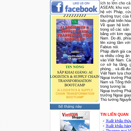
ích to lớn cho c
ASEAN, khu vực ph
hệ với Pháp, cửa
thường trực của 
tiêu phát triển hò
Về quan hệ kinh
trong số các sản
bằng với kim ngạ
Nam. Do đó, phía
lên xứng tầm với 
Fabius nói.
Pháp đánh giá ca
ra nhiều công ăn
vào Việt
Nam
. Cá
cơ sở hạ tầng, g
phòng... và đã đ
Việt Nam lựa chọ
Ngoại trưởng Pháp
Nam
và Tổng thốn
trong tương lai.
Ngoại trưởng Phá
trưởng Ngoại gia
Thủ tướng Nguyễn
TIN LIÊN QUAN
Xuất khẩu thủ
Xuất khẩu hàn
Thương mại Vi