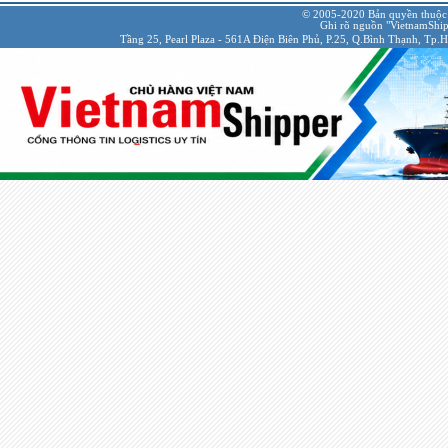
© 2005-2020 Bản quyền thuộc
Ghi rõ nguồn "VietnamShipp
Tầng 25, Pearl Plaza - 561A Điện Biên Phủ, P.25, Q.Bình Thạnh, Tp.