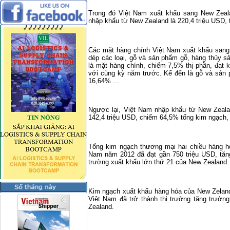
Trong đó Việt
Nam
xuất khẩu sang
New Zeal
nhập khẩu từ
New Zealand
là 220,4 triệu USD,
Các mặt hàng chính Việt
Nam
xuất khẩu san
dép các loại, gỗ và sản phẩm gỗ, hàng thủy sả
là mặt hàng chính, chiếm 7,5% thị phần, đạt 
với cùng kỳ năm trước. Kế đến là gỗ và sản 
16,64% ...
Ngược lại, Việt Nam nhập khẩu từ New Zeal
142,4 triệu USD, chiếm 64,5% tổng kim ngạch,
Tổng kim ngạch thương mại hai chiều hàng h
Nam năm 2012 đã đạt gần 750 triệu USD, tă
trường xuất khẩu lớn thứ 21 của
New Zealand
.
Kim ngạch xuất khẩu hàng hóa của New Zelan
Việt
Nam
đã trở thành thị trường tăng trưở
Zealand
.