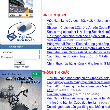
TIN LIÊN QUAN
Việt Nam là nước duy nhất xuất khẩu than
AM)
Shipco mở dịch vụ LCL từ L.A. đến Costa 
Sản lượng container L.A, Long Beach đi x
Lưu thông container trên các tuyến Á-Âu, 
năm 2013
(2/12/2014 10:13:43 AM)
Hãng vận tải Puerto Rico bổ sung ghé cảng 
Sản lượng container của LA giảm 1.48% tro
Xuất khẩu của New Zealand lao đao vì bê b
Username
Các hãng tàu dự kiến tăng cước từ Mỹ đến 
Password
AM)
Chính thức lập hãng hàng không lớn nhất M
Đăng ký mới
THÔNG TIN KHÁC
Tiêu thụ hàng hóa trong nước được cải thiệ
Công nghiệp và thương mại đều tăng trưởn
Năm 2015, thương mại hai chiều giữa Việt
USD
(8/6/2013 9:57:37 AM)
Giá dầu giảm nhẹ
(8/6/2013 9:56:40 AM)
Việt Nam - Pháp sẽ nâng cấp quan hệ lên đố
Thị trường bán lẻ: Cuộc đua trở lại
(8/3/2013 
Dự trữ gạo toàn cầu gia tăng sau khủng ho