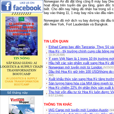
Norwegian Air đã đặt tổng cộng 8 máy bay Dr
hoạt động trên tuyến dài gia tăng, giám đốc 
biết. Cho đến nay hãng đã nhận hai trong số
bay vào tháng 11, 1 máy bay nữa vào đầu năm s
Norwegian đã mở dịch vụ bay đường dài đầu t
đến
New York
,
Fort Lauderdale
và
Bangkok
.
TIN LIÊN QUAN
Etihad Cargo bay đến Tanzania, Thụy Sỹ v
Hoa Kỳ - thị trường chính cung cấp bông n
10:34:20 AM)
Ý xem Việt Nam là 1 trong 10 thị trường mớ
Hầu hết các sản phẩm xuất sang Hoa Kỳ đ
Norwegian mở tuyến mới từ London
(5/23/20
Dầu thô Hoa Kỳ giữ trên 100 USD/thùng do
AM)
Xuất khẩu thủy sản sang Hoa Kỳ tăng trưở
Sản lượng hàng hóa của MIA tăng mạnh từ
Hoa Kỳ chiếm 22% thị phần thủy sản xuất 
Thu hút vốn đầu tư từ Hoa Kỳ luôn được Vi
9:57:13 AM)
THÔNG TIN KHÁC
IAG Cargo mở tuyến mới London-Austin
(9/