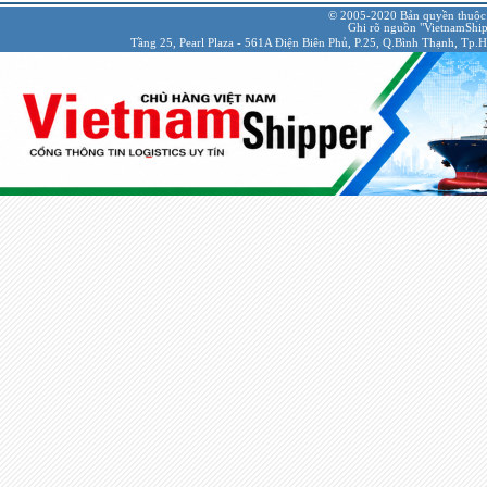
© 2005-2020 Bản quyền thuộc
Ghi rõ nguồn "VietnamShipp
Tầng 25, Pearl Plaza - 561A Điện Biên Phủ, P.25, Q.Bình Thạnh, Tp.