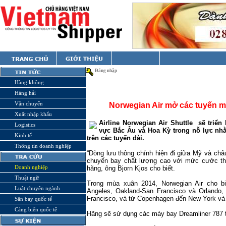
Đăng nhập
Hàng không
Hàng hải
Vận chuyển
Norwegian Air mở các tuyến m
Xuất nhập khẩu
Airline Norwegian Air Shuttle
sẽ triển
Logistics
vực Bắc Âu và Hoa Kỳ trong nỗ lực nh
Kinh tế
trên các tuyến dài.
Thông tin doanh nghiệp
“Dòng lưu thông chính hiện đi giữa Mỹ và châ
chuyến bay chất lượng cao với mức cước thấ
Doanh nghiệp
hãng, ông Bjorn Kjos cho biết.
Thuật ngữ
Trong mùa xuân 2014, Norwegian Air cho b
Luật chuyên ngành
Angeles, Oakland-San Francisco và Orlando
Francisco, và từ Copenhagen đến New York và
Sân bay quốc tế
Cảng biển quốc tế
Hãng sẽ sử dụng các máy bay Dreamliner 787 t