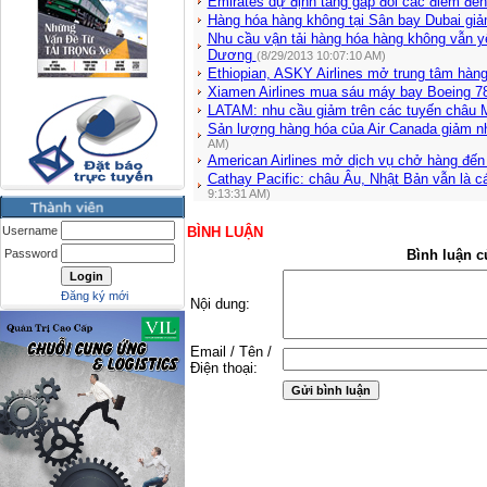
Emirates dự định tăng gấp đôi các điểm đến
Hàng hóa hàng không tại Sân bay Dubai giả
Nhu cầu vận tải hàng hóa hàng không vẫn yế
Dương
(8/29/2013 10:07:10 AM)
Ethiopian, ASKY Airlines mở trung tâm hàng
Xiamen Airlines mua sáu máy bay Boeing 7
LATAM: nhu cầu giảm trên các tuyến châu M
Sản lượng hàng hóa của Air Canada giảm nh
AM)
American Airlines mở dịch vụ chở hàng đến 
Cathay Pacific: châu Âu, Nhật Bản vẫn là c
9:13:31 AM)
Username
BÌNH LUẬN
Password
Bình luận c
Đăng ký mới
Nội dung:
Email / Tên /
Điện thoại: