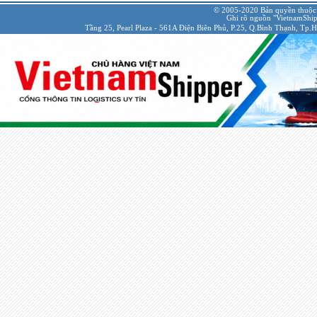
© 2005-2020 Bản quyền thuộc
Ghi rõ nguồn "VietnamShipp
Tầng 25, Pearl Plaza - 561A Điện Biên Phủ, P.25, Q.Bình Thạnh, Tp.