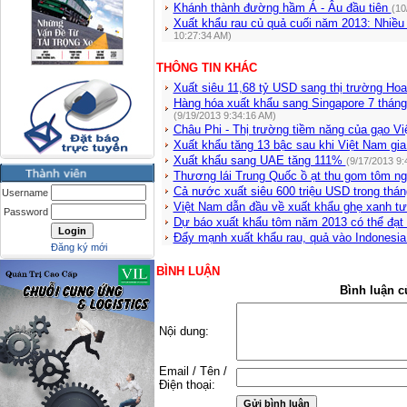
Khánh thành đường hầm Á - Âu đầu tiên
(10
Xuất khẩu rau củ quả cuối năm 2013: Nhiều
10:27:34 AM)
THÔNG TIN KHÁC
Xuất siêu 11,68 tỷ USD sang thị trường Hoa
Hàng hóa xuất khẩu sang Singapore 7 tháng
(9/19/2013 9:34:16 AM)
Châu Phi - Thị trường tiềm năng của gạo V
Xuất khẩu tăng 13 bậc sau khi Việt Nam g
Xuất khẩu sang UAE tăng 111%
(9/17/2013 9:
Thương lái Trung Quốc ồ ạt thu gom tôm ng
Cả nước xuất siêu 600 triệu USD trong thá
Username
Việt Nam dẫn đầu về xuất khẩu ghẹ xanh t
Password
Dự báo xuất khẩu tôm năm 2013 có thể đạt
Đẩy mạnh xuất khẩu rau, quả vào Indonesi
Đăng ký mới
BÌNH LUẬN
Bình luận c
Nội dung:
Email / Tên /
Điện thoại: