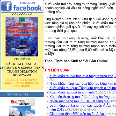
Xuất khẩu trái cây sang thị trường Trung Quốc
doanh nghiệp đã đầu tư công nghệ chế biến, 
trường này.
Ông Nguyễn Lâm Viên, Chủ tịch Hội đồng quản
việc tăng giá trị cho sản phẩm, xuất khẩu trái
doanh nghiệp giải quyết trái cây nghịch mùa, 
ra trong thời gian qua.
Cũng theo Bộ Công Thương, xuất khẩu rau qu
trường đều đạt mức tăng trưởng dương so v
trường đạt mức tăng trưởng mạnh như Malays
Mỹ); Lào (tăng 93,5%, đạt 5,09 triệu đô la Mỹ);
la Mỹ).
Theo "Thời báo Kinh tế Sài Gòn Online"
TIN LIÊN QUAN
Xuất khẩu rau và hoa quả tăng trưởng khá,
AM)
Nhập khẩu hàng rau, quả tiếp tục tăng kim
Xuất khẩu rau quả: Tăng kim ngạch ở thị t
Xuất khẩu rau quả tăng mạnh
(8/16/2014 9:16:
Xúc tiến thương mại "kích" tăng trưởng ra
Nhiều mặt hàng rau, củ Đà Lạt tăng giá
(4/23
Lưu thông container trên các tuyến Á-Âu, 
năm 2013
(2/12/2014 10:13:43 AM)
Giá cước tăng 60% trên tuyến Á-Âu
(12/17/2