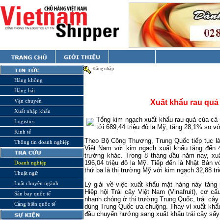
Đăng nhập
Hàng không
Hàng hải
Vận chuyển
Xuất khẩu rau quả
Xuất nhập khẩu
Tổng kim ngạch xuất khẩu rau quả của cả
Logistics
tới 689,44 triệu đô la Mỹ, tăng 28,1% so v
Kinh tế
Theo Bộ Công Thương, Trung Quốc tiếp tục là 
Thông tin doanh nghiệp
Việt Nam với kim ngạch xuất khẩu tăng đến 
trường khác. Trong 8 tháng đầu năm nay, xuấ
196,04 triệu đô la Mỹ. Tiếp đến là Nhật Bản v
Doanh nghiệp
thứ ba là thị trường Mỹ với kim ngạch 32,88 tri
Thuật ngữ
Luật chuyên ngành
Lý giải về việc xuất khẩu mặt hàng này tăng
Hiệp hội Trái cây Việt Nam (Vinafruit), cơ cấ
Sân bay quốc tế
nhanh chóng ở thị trường Trung Quốc, trái câ
Cảng biển quốc tế
dùng Trung Quốc ưa chuộng. Thay vì xuất khẩu 
đầu chuyển hướng sang xuất khẩu trái cây sấy