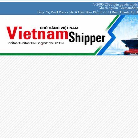
© 2005-2020 Bản quyền thuộc
Ghi rõ nguồn "VietnamShipp
Tầng 25, Pearl Plaza - 561A Điện Biên Phủ, P.25, Q.Bình Thạnh, Tp.