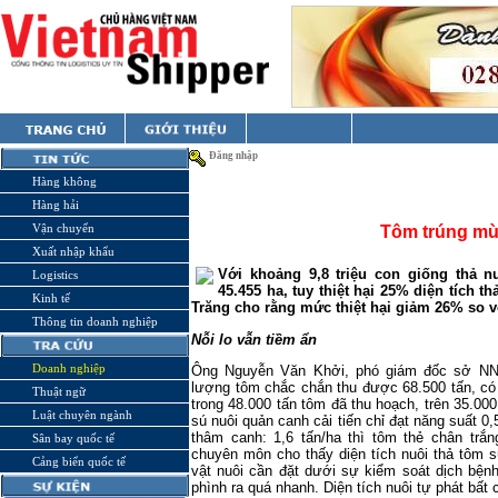
Đăng nhập
Hàng không
Hàng hải
Vận chuyển
Tôm trúng mù
Xuất nhập khẩu
Với khoảng 9,8 triệu con giống thả nu
Logistics
45.455 ha, tuy thiệt hại 25% diện tích 
Kinh tế
Trăng cho rằng mức thiệt hại giảm 26% so v
Thông tin doanh nghiệp
Nỗi lo vẫn tiềm ẩn
Doanh nghiệp
Ông Nguyễn Văn Khởi, phó giám đốc sở NN-
lượng tôm chắc chắn thu được 68.500 tấn, có
Thuật ngữ
trong 48.000 tấn tôm đã thu hoạch, trên 35.000
Luật chuyên ngành
sú nuôi quản canh cải tiến chỉ đạt năng suất 0,
thâm canh: 1,6 tấn/ha thì tôm thẻ chân trắn
Sân bay quốc tế
chuyên môn cho thấy diện tích nuôi thả tôm s
Cảng biển quốc tế
vật nuôi cần đặt dưới sự kiểm soát dịch bệnh
phình ra quá nhanh. Diện tích nuôi tự phát bất c