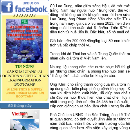
Cù Lao Dung, nằm giữa sông Hậu, đã mở mới 
trắng. Năm nay người nuôi “ trúng lớn”, thu vô 
đồng thì không có lời khuyên nào tốt hơn sứ
Lao Dung, ông Phạm Hồng Văn cho biết: Từ vụ
trong năm nay, giá cả ở vụ nuôi 2013, nên diện
năng suất bình quân đạt 6 tấn/ha. Trên 87% d
diện tích từ huề đến lỗ. Đặc biệt, số hộ nuôi có
Giá bán trên 200.000 đồng/kg loại 30 con khi
tích và bất chấp thời vụ.
Trong khi đó Thái lan và cả Trung Quốc thất 
nhân đẩy giá tôm ở Việt
Nam
lên.
Nhưng liệu sang năm các nước phục hồi thì g
gì! Nhưng chắc chắn là phong trào nuôi tôm sẽ
“ thắng lớn” …bất chấp lời khuyến cáo.
Ông Khởi cho rằng thành công của mùa tôm năm
áp dụng các biện pháp phòng bệnh tổng hợp. Đ
sau khi dịch bệnh xuất hiện, đã giúp hạn chế t
chỉ đạo vụ nuôi thực hiện khá chặt chẽ. Tuy
nhất trong một tỉnh có trên 45.455 ha thả nuôi
cấp con giống chưa bảo đảm chất lượng ổn địn
Phó Chủ tịch UBND tỉnh Sóc Trăng, ông Lê Thàn
trí quan trọng, có tính quyết định đến sự tăng 
năm thất bại, nhận thức về môi trường của h
càng quan tâm hơn đến việc xây dựng vùng ng