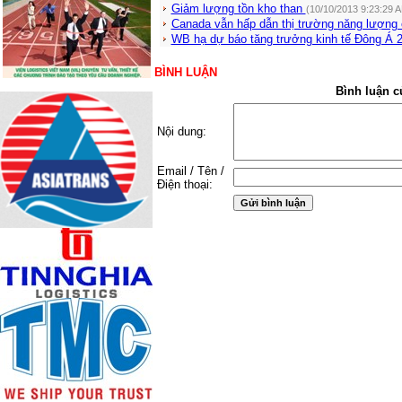
Giảm lượng tồn kho than
(10/10/2013 9:23:29 
Canada vẫn hấp dẫn thị trường năng lượng
WB hạ dự báo tăng trưởng kinh tế Đông Á 
BÌNH LUẬN
Bình luận c
Nội dung:
Email / Tên /
Điện thoại: