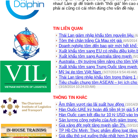
nhau! Làm gì để tránh cảnh “thổi giá” lên cao 
phải ai cũng có cái nhìn đúng cho vấn đề này.
TIN LIÊN QUAN
Thái Lan giảm nhập khẩu tôm nguyên liệu
(6
Tôm thẻ chân trắng Cà Mau rớt giá
(6/5/2014
Doanh nghiệp tôm đến bao giờ mới hết khổ 
Xuất khẩu tôm sang EU có nhiều điều kiện 
Xuất khẩu tôm sang Australia tăng mạnh
(5/
Australia - thị trường tiềm năng cho tôm V
Xuất khẩu tôm sang Trung Quốc tăng mạn
Mỹ lại ép tôm Việt Nam
(3/27/2014 9:54:49 AM)
Thái Lan tăng nhập khẩu tôm trong tháng 1
Tiêu chuẩn chung tôm ASEAN – lợi ích cho
(3/18/2014 10:24:03 AM)
THÔNG TIN KHÁC
Âm thầm vượt rào lãi suất huy động
(10/14/2
Hàn Quốc-UAE ký hoán đổi tiền tệ trị giá 5
Hàn Quốc cam kết đầu tư 10 tỷ USD vào I
Sản lượng công nghiệp của Anh giảm trong
Giá xăng đột ngột tăng mạnh gần 3%
(10/11/
TP Hồ Chí Minh: Thực phẩm đồng loạt tăng
Giá dầu thô sụt xuống thấp nhất hơn 3 thá