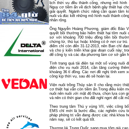
lịch thời vụ đều thành công, nhưng mô hình
Nguy cơ tiềm ẩn về dịch bệnh gây thiệt hại c
giải quyết. Ngành chức năng cần quan tâm ki
nuôi và đúc kết những mô hình nuôi thành công
nhân rộng.
Ông Nguyễn Hoàng Phương, giám đốc Bảo Việt
quyết bồi thường bảo hiểm thiệt hại tôm nuôi
sơ với khoảng 700 triệu đồng tiền bồi thườ
chứng từ, thủ tục hoặc không có ở nơi cư trú
điểm chỉ còn đến 31-12-2013, nên Ban chỉ đạo
và cho ý kiến triển khai giai đoạn cuối này; t
để công ty và các địa phương làm cơ sở gắn h
Tình trạng quá tải điện tại một số vùng nuôi 
điện cho vụ nuôi 2014, cần tăng cường thêm
khoảng 36 tỉ đồng. Các nơi đề nghị tỉnh xem x
công kịp thời vụ, sau đó sẽ hoàn lại.
Viện nuôi trồng Thủy sản II cho rằng mức thi
cơ thiệt hại vẫn còn tiềm ẩn.Trong điều kiện 
nuôi nên nuôi với mật độ thưa, chọn lựa con gi
và nên có thời gian cho đất nghỉ ngơi để cắt 
Theo trung tâm Thú y vùng VII, việc công bố
EMS
chỉ mới là bước đầu, các nghiên cứu tiế
pháp phòng trị vẫn đang được các nhà khoa họ
năm nay, sẽ có kết quả tốt.
Thương lái Trung Quốc sang mua tôm giá cao c