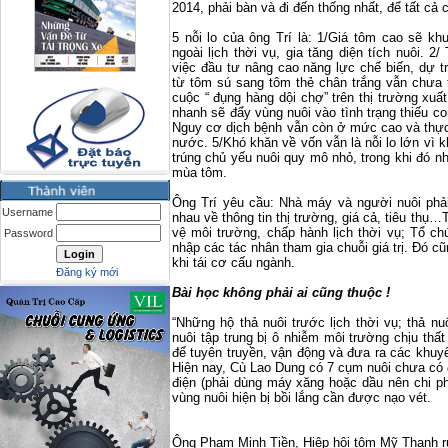
2014, phải bàn và đi đến thống nhất, để tất cả
5 nỗi lo của ông Trí là: 1/Giá tôm cao sẽ kh
ngoài lịch thời vụ, gia tăng diện tích nuôi. 
việc đầu tư nâng cao năng lực chế biến, dự 
từ tôm sú sang tôm thẻ chân trắng vẫn chưa
cuộc “ đụng hàng dội chợ” trên thị trường xuấ
nhanh sẽ đẩy vùng nuôi vào tình trạng thiếu co
Nguy cơ dịch bệnh vẫn còn ở mức cao và thực 
nước. 5/Khó khăn về vốn vẫn là nỗi lo lớn vì 
trúng chủ yếu nuôi quy mô nhỏ, trong khi đó nh
mùa tôm.
Ông Trí yêu cầu: Nhà máy và người nuôi phải
Username
nhau về thông tin thị trường, giá cả, tiêu thụ…
vệ môi trường, chấp hành lịch thời vụ; Tổ ch
Password
nhập các tác nhân tham gia chuỗi giá trị. Đó c
khi tái cơ cấu ngành.
Đăng ký mới
Bài học không phải ai cũng thuộc !
“Những hộ thả nuôi trước lịch thời vụ; thả n
nuôi tập trung bị ô nhiễm môi trường chịu thấ
để tuyên truyền, vận động và đưa ra các khuy
Hiện nay, Cù Lao Dung có 7 cụm nuôi chưa có 
điện (phải dùng máy xăng hoặc dầu nên chi ph
vùng nuôi hiện bị bồi lắng cần được nạo vét.
Ông Phạm Minh Tiền, Hiệp hội tôm Mỹ Thanh rút