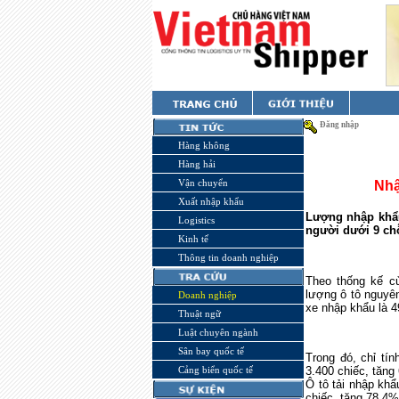
Đăng nhập
Hàng không
Hàng hải
Vận chuyển
Nhậ
Xuất nhập khẩu
Lượng nhập khẩu
Logistics
người dưới 9 ch
Kinh tế
Thông tin doanh nghiệp
Theo thống kế củ
lượng ô tô nguyên
Doanh nghiệp
xe nhập khẩu là 4
Thuật ngữ
Luật chuyên ngành
Sân bay quốc tế
Trong đó, chỉ tí
Cảng biển quốc tế
3.400 chiếc, tăng
Ô tô tải nhập khẩ
chiếc, tăng 78,4%