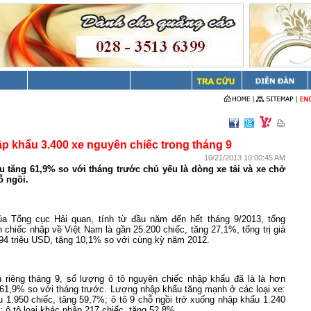
p khẩu 3.400 xe nguyên chiếc trong tháng 9
10/21/2013 10:00:45 AM
 tăng 61,9% so với tháng trước chủ yếu là dòng xe tải và xe chở
ỗ ngồi.
a Tổng cục Hải quan, tính từ đầu năm đến hết tháng 9/2013, tổng
 chiếc nhập về Việt Nam là gần 25.200 chiếc, tăng 27,1%, tổng trị giá
94 triệu USD, tăng 10,1% so với cùng kỳ năm 2012.
nh riêng tháng 9, số lượng ô tô nguyên chiếc nhập khẩu đã là là hơn
 61,9% so với tháng trước. Lượng nhập khẩu tăng mạnh ở các loại xe:
u 1.950 chiếc, tăng 59,7%; ô tô 9 chỗ ngồi trở xuống nhập khẩu 1.240
; ô tô loại khác nhập 217 chiếc, tăng 52,8%.