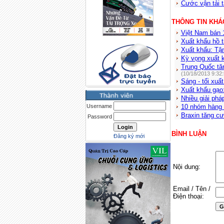
Cước vận tải t
THÔNG TIN KHÁ
Việt Nam bán 1
Xuất khẩu hồ t
Xuất khẩu: Tậ
Kỳ vọng xuất k
Trung Quốc tă
(10/18/2013 9:32
Sáng - tối xuấ
Xuất khẩu gạo:
Nhiều giải ph
Username
10 nhóm hàng x
Braxin tăng c
Password
BÌNH LUẬN
Đăng ký mới
Nội dung:
Email / Tên /
Điện thoại: