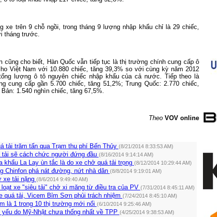
g xe trên 9 chỗ ngồi, trong tháng 9 lượng nhập khẩu chỉ là 29 chiếc,
i tháng trước.
 cũng cho biết, Hàn Quốc vẫn tiếp tục là thị trường chính cung cấp ô
cho Việt Nam với 10.880 chiếc, tăng 39,3% so với cùng kỳ năm 2012
ổng lượng ô tô nguyên chiếc nhập khẩu của cả nước. Tiếp theo là
ng cung cấp gần 5.700 chiếc, tăng 51,2%; Trung Quốc: 2.770 chiếc,
Bản: 1.540 nghìn chiếc, tăng 67,5%.
Theo
VOV online
á tải trăm tấn qua Trạm thu phí Bến Thủy
(8/21/2014 8:33:53 AM)
 tải sẽ cách chức người đứng đầu
(8/16/2014 9:14:14 AM)
khẩu La Lay ùn tắc là do xe chở quá tải trọng
(8/12/2014 10:29:44 AM)
g Chinfon phá nát đường, nứt nhà dân
(8/8/2014 9:19:01 AM)
ừ xe tải nặng
(8/6/2014 9:49:40 AM)
loạt xe "siêu tải" chở xi măng từ điều tra của PV
(7/31/2014 8:45:11 AM)
 quá tải, Vicem Bỉm Sơn phủi trách nhiệm
(7/24/2014 8:45:10 AM)
 là 1 trong 10 thị trường mới nổi
(6/10/2014 9:25:46 AM)
 yếu do Mỹ-Nhật chưa thống nhất về TPP
(4/25/2014 9:38:53 AM)