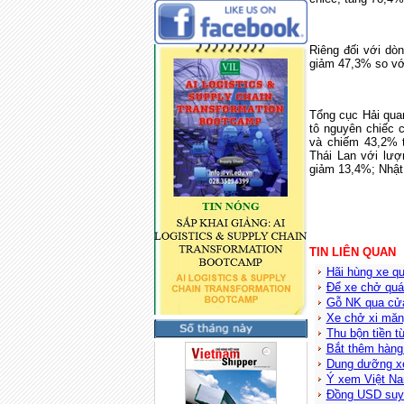
Riêng đối với dòn
giảm 47,3% so vớ
Tổng cục Hải quan
tô nguyên chiếc 
và chiếm 43,2% t
Thái Lan với lượ
giảm 13,4%; Nhật 
TIN LIÊN QUAN
Hãi hùng xe qu
Để xe chở quá
Gỗ NK qua cửa 
Xe chở xi măn
Thu bộn tiền t
Bắt thêm hàng 
Dung dưỡng xe
Ý xem Việt Nam
Đồng USD suy