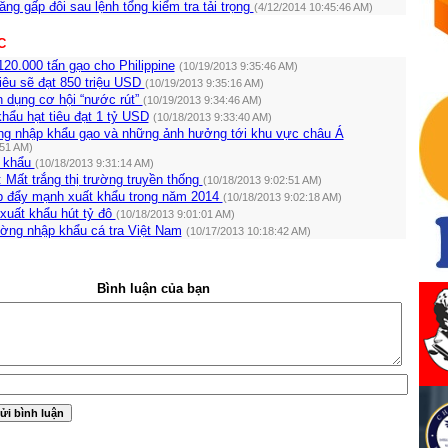
ăng gấp đôi sau lệnh tổng kiểm tra tải trọng
(4/12/2014 10:45:46 AM)
C
20.000 tấn gạo cho Philippine
(10/19/2013 9:35:46 AM)
iêu sẽ đạt 850 triệu USD
(10/19/2013 9:35:16 AM)
n dụng cơ hội “nước rút”
(10/19/2013 9:34:46 AM)
hẩu hạt tiêu đạt 1 tỷ USD
(10/18/2013 9:33:40 AM)
ng nhập khẩu gạo và những ảnh hưởng tới khu vực châu Á
:51 AM)
t khẩu
(10/18/2013 9:31:14 AM)
 Mất trắng thị trường truyền thống
(10/18/2013 9:02:51 AM)
áp đẩy mạnh xuất khẩu trong năm 2014
(10/18/2013 9:02:18 AM)
uất khẩu hút tỷ đô
(10/18/2013 9:01:01 AM)
ường nhập khẩu cá tra Việt Nam
(10/17/2013 10:18:42 AM)
Bình luận của bạn