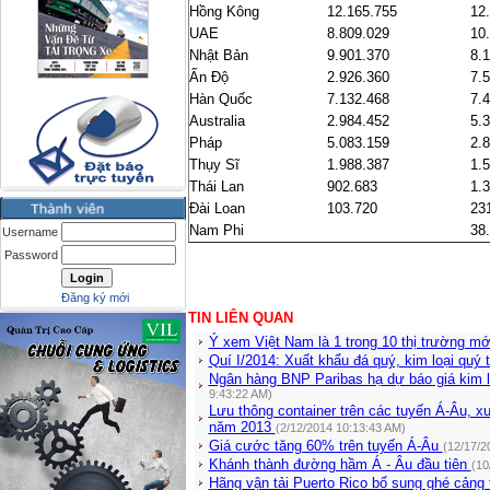
Hồng Kông
12.165.755
12
UAE
8.809.029
10
Nhật Bản
9.901.370
8.
Ấn Độ
2.926.360
7.
Hàn Quốc
7.132.468
7.
Australia
2.984.452
5.
Pháp
5.083.159
2.
Thụy Sĩ
1.988.387
1.
Thái Lan
902.683
1.
Đài Loan
103.720
23
Nam
Phi
38
Username
Password
Đăng ký mới
TIN LIÊN QUAN
Ý xem Việt Nam là 1 trong 10 thị trường mớ
Quí I/2014: Xuất khẩu đá quý, kim loại quý
Ngân hàng BNP Paribas hạ dự báo giá kim 
9:43:22 AM)
Lưu thông container trên các tuyến Á-Âu, 
năm 2013
(2/12/2014 10:13:43 AM)
Giá cước tăng 60% trên tuyến Á-Âu
(12/17/2
Khánh thành đường hầm Á - Âu đầu tiên
(10
Hãng vận tải Puerto Rico bổ sung ghé cảng 