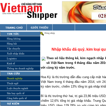
Đăng nhập
Hàng không
Hàng hải
Vận chuyển
Nhập khẩu đá quý, kim loại q
Xuất nhập khẩu
Theo số liệu thống kê, kim ngạch nhập 
Logistics
về Việt Nam trong 4 tháng đầu năm 2014
Kinh tế
với cùng kỳ năm trước.
Thông tin doanh nghiệp
Hoa Kỳ là thị trường dẫn đầu cung cấp mặt hà
Doanh nghiệp
Việt Nam trong 4 tháng đầu năm 2014, với 24
Thuật ngữ
kỳ năm trước, chiếm 13% tổng trị giá nhập khẩ
Luật chuyên ngành
Sân bay quốc tế
Bỉ là thị trường thứ hai, trị giá 23,86 triệu 
Cảng biển quốc tế
chiếm 12,6% tổng trị giá nhập khẩu. Trung Quố
triệu USD, tăng 129,78% so với cùng kỳ năm