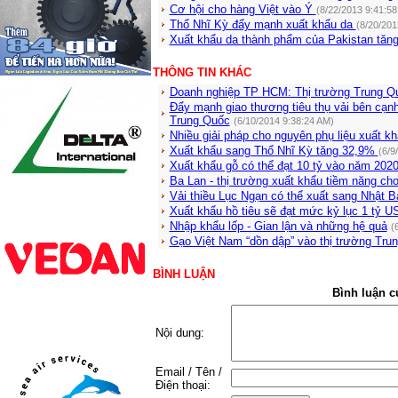
Cơ hội cho hàng Việt vào Ý
(8/22/2013 9:41:58
Thổ Nhĩ Kỳ đẩy mạnh xuất khẩu da
(8/20/201
Xuất khẩu da thành phẩm của Pakistan tăn
THÔNG TIN KHÁC
Doanh nghiệp TP HCM: Thị trường Trung Qu
Đẩy mạnh giao thương tiêu thụ vải bên cạnh
Trung Quốc
(6/10/2014 9:38:24 AM)
Nhiều giải pháp cho nguyên phụ liệu xuất k
Xuất khẩu sang Thổ Nhĩ Kỳ tăng 32,9%
(6/9
Xuất khẩu gỗ có thể đạt 10 tỷ vào năm 202
Ba Lan - thị trường xuất khẩu tiềm năng ch
Vải thiều Lục Ngạn có thể xuất sang Nhật 
Xuất khẩu hồ tiêu sẽ đạt mức kỷ lục 1 tỷ U
Nhập khẩu lốp - Gian lận và những hệ quả
(
Gạo Việt Nam “dồn dập” vào thị trường Tru
BÌNH LUẬN
Bình luận c
Nội dung:
Email / Tên /
Điện thoại: