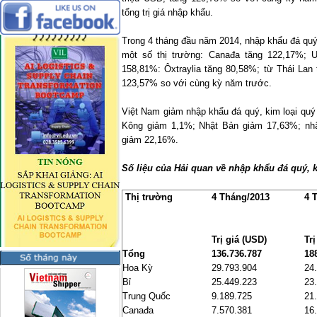
tổng trị giá nhập khẩu.
Trong 4 tháng đầu năm 2014, nhập khẩu đá quý
một số thị trường: Canađa tăng 122,17%; 
158,81%: Ôxtraylia tăng 80,58%; từ Thái Lan 
123,57% so với cùng kỳ năm trước.
Việt
Nam
giảm nhập khẩu đá quý, kim loại quý
Kông giảm 1,1%; Nhật Bản giảm 17,63%; nh
giảm 22,16%.
Số liệu của Hải quan về nhập khẩu đá quý, 
Thị trường
4 Tháng/2013
4 
Trị giá (USD)
Trị
Tổng
136.736.787
18
Hoa Kỳ
29.793.904
24
Bỉ
25.449.223
23
Trung Quốc
9.189.725
21
Canađa
7.570.381
16