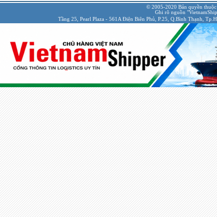
© 2005-2020 Bản quyền thuộc
Ghi rõ nguồn "VietnamShipp
Tầng 25, Pearl Plaza - 561A Điện Biên Phủ, P.25, Q.Bình Thạnh, Tp.