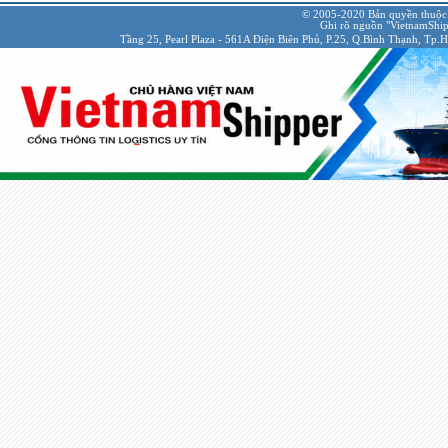
© 2005-2020 Bản quyền thuộc
Ghi rõ nguồn "VietnamShipp
Tầng 25, Pearl Plaza - 561A Điện Biên Phủ, P.25, Q.Bình Thạnh, Tp.