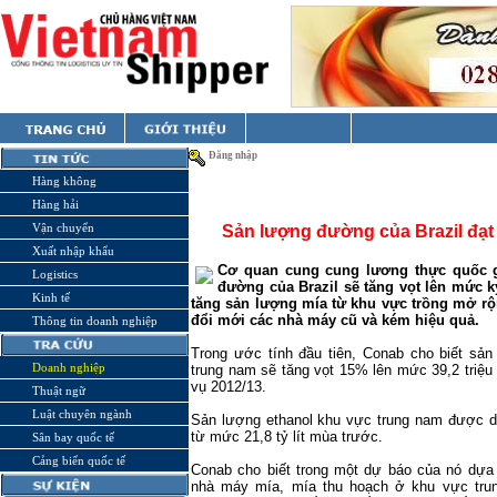
Đăng nhập
Hàng không
Hàng hải
Vận chuyển
Sản lượng đường của Brazil đạt 
Xuất nhập khẩu
Cơ quan cung cung lương thực quốc gi
Logistics
đường của Brazil sẽ tăng vọt lên mức kỷ
Kinh tế
tăng sản lượng mía từ khu vực trồng mở rộn
đổi mới các nhà máy cũ và kém hiệu quả.
Thông tin doanh nghiệp
Trong ước tính đầu tiên, Conab cho biết sả
Doanh nghiệp
trung nam sẽ tăng vọt 15% lên mức 39,2 triệu 
vụ 2012/13.
Thuật ngữ
Luật chuyên ngành
Sản lượng ethanol khu vực trung nam được dự
từ mức 21,8 tỷ lít mùa trước.
Sân bay quốc tế
Cảng biển quốc tế
Conab cho biết trong một dự báo của nó dựa
nhà máy mía, mía thu hoạch ở khu vực tru