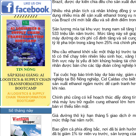
Brazil
, được dự kiến chia đều cho sản xuất đư
Nhiều nhà phân tích cá nhân không đồng ý v
dụng nhiều mía để sản xuất ethanol trong vụ 
của
Brazil
chỉ mới bắt đầu và sẽ đỉnh điểm tron
Sản lượng mía tại khu vực trung nam sẽ tăng 
533 triệu tấn năm trước. Mức tăng này sẽ giúp
máy đường do chi phí cố định tăng và sẽ cung
tỷ lệ pha trộn trong xăng hơn 25% mà chính ph
Nhu cầu ethanol khởi sắc một thập kỷ trước t
tô có thể chạy trên nhiên liệu sinh học, xăng
lĩnh vực này bị yếu đi bởi khủng hoảng tài c
nhân được bán cho các tập đoàn công nghiệp l
Tại cuộc họp báo trình bày dự báo này, giám
nghiệp tại Bộ Nông nghiệp, Cid Caldas cho biế
sản xuất ethanol ngậm nước để cạnh tranh hơn
khi nào.
Chính phủ cũng có kế hoạch thúc đẩy dòng tí
nhà máy lưu trữ nguồn cung ethanol lớn hơn 
bán vì thiếu tiền mặt.
Giá đường thô kỳ hạn tháng 5 giao dịch ở m
mức thấp hai năm rưỡi.
Bao gồm cả phía đông bắc, nơi đã bị ảnh hưởng
đã bị giảm 1% từ niên vụ trước, sản lượng củ