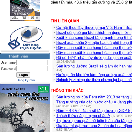
triệu tấn mía, 43,6 triệu tấn đường và 25,8 tỷ lí
TIN LIÊN QUAN
Cơ hội thúc đẩy thương mại Việt Nam - Bra
Brazil công bố gói kích thích tín dụng mới t
Xuất khẩu sang Brazil tăng mạnh trong 6 t
Brazil xuất khẩu 2,6 triệu bao cà phê trong 
Đẩy mạnh xuất khẩu hàng hóa sang thị trườ
Đẩy mạnh xuất khẩu hàng hóa sang thị trườ
Đã có 16/41 nhà máy đường dừng sản xuất
10:08:49 AM)
Username
Sản lượng đường Brazil sẽ giảm do hạn h
Password
AM)
Đường tồn kho lớn làm tăng áp lực xuất kh
Nghịch lý đường dư thừa nhưng lại hạn ch
Đăng ký mới
THÔNG TIN KHÁC
Sản lượng bơ của Peru năm 2013 sẽ tăng 
Tăng trưởng của các nước châu Á đang phát
(4/10/2013 10:13:27 AM)
Năm 2013 Việt Nam sẽ tăng trưởng GDP 5
Thách thức năng lượng châu Á
(4/10/2013 10
Thị trường rau quả chế biến toàn cầu tăng 
Giá lúa mì đạt mức cao 2 tuần do hoạt độn
9:57:45 AM)