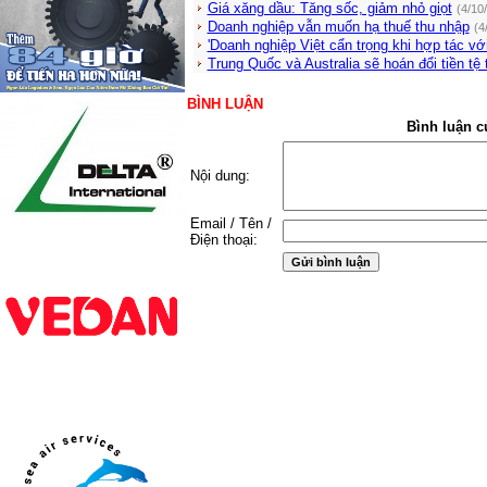
Giá xăng dầu: Tăng sốc, giảm nhỏ giọt
(4/10
Doanh nghiệp vẫn muốn hạ thuế thu nhập
(4
'Doanh nghiệp Việt cẩn trọng khi hợp tác vớ
Trung Quốc và Australia sẽ hoán đổi tiền tệ 
BÌNH LUẬN
Bình luận c
Nội dung:
Email / Tên /
Điện thoại: