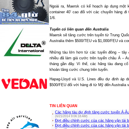
Ngoài ra, Maersk có kế hoạch áp dụng một 
container 40’ cao đối với các chuyến hàng đ
1/6.
Tuyến có liên quan đến Australia
Maersk sẽ tăng cước trên tuyến từ Trung Quố
Australia thêm $500/TEU và $1,000/FEU và cont
Những tàu lớn hơn từ các tuyến đông – tây
nhiều đã làm giá cước trên tuyến châu Á – Au
tháng gần đây. Vì thế, các hãng tàu đang c
khoản tăng cước chung trên tuyến.
Hapag-Lloyd và U.S. Lines đều dự định áp 
$500/FEU đối với hàng đi từ Mỹ đến Australia 
TIN LIÊN QUAN
Các hãng tàu dự định tăng cước tuyến Á-Âu 
(6/21/2014 9:06:18 AM)
Đợt điều chỉnh cước của các hãng vận tải 
Đợt điều chỉnh cước của các hãng vận tải 