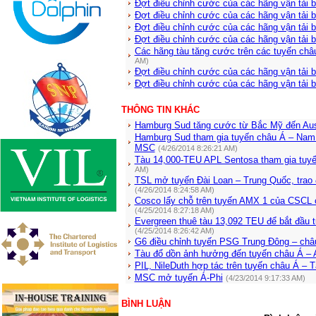
Đợt điều chỉnh cước của các hãng vận tải 
Đợt điều chỉnh cước của các hãng vận tải 
Đợt điều chỉnh cước của các hãng vận tải 
Đợt điều chỉnh cước của các hãng vận tải 
Các hãng tàu tăng cước trên các tuyến ch
AM)
Đợt điều chỉnh cước của các hãng vận tải 
Đợt điều chỉnh cước của các hãng vận tải 
THÔNG TIN KHÁC
Hamburg Sud tăng cước từ Bắc Mỹ đến Aus
Hamburg Sud tham gia tuyến châu Á – Na
MSC
(4/26/2014 8:26:21 AM)
Tàu 14,000-TEU APL Sentosa tham gia tuy
AM)
TSL mở tuyến Đài Loan – Trung Quốc, trao 
(4/26/2014 8:24:58 AM)
Cosco lấy chỗ trên tuyến AMX 1 của CSCL c
(4/25/2014 8:27:18 AM)
Evergreen thuê tàu 13,092 TEU để bắt đầu 
(4/25/2014 8:26:42 AM)
G6 điều chỉnh tuyến PSG Trung Đông – châ
Tàu đổ dồn ảnh hưởng đến tuyến châu Á – A
PIL, NileDuth hợp tác trên tuyến châu Á – T
MSC mở tuyến Á-Phi
(4/23/2014 9:17:33 AM)
BÌNH LUẬN