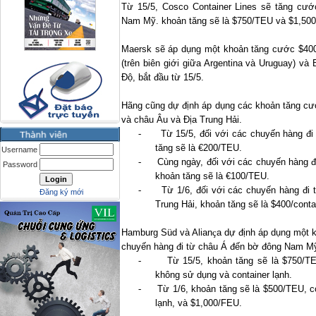
Từ 15/5, Cosco Container Lines sẽ tăng cướ
Nam Mỹ. khoản tăng sẽ là $750/TEU và $1,500/
Maersk sẽ áp dụng một khoản tăng cước $400/c
(trên biên giới giữa Argentina và Uruguay) và
Độ, bắt đầu từ 15/5.
Hãng cũng dự định áp dụng các khoản tăng cư
và châu Âu và Địa Trung Hải.
-
Từ 15/5, đối với các chuyến hàng 
tăng sẽ là €200/TEU.
Username
-
Cùng ngày, đối với các chuyến hàng 
Password
khoản tăng sẽ là €100/TEU.
-
Từ 1/6, đối với các chuyến hàng đ
Đăng ký mới
Trung Hải, khoản tăng sẽ là $400/conta
Hamburg Süd và Alian
ҫ
a dự định áp dụng một k
chuyến hàng đi từ châu Á đến bờ đông Nam M
-
Từ 15/5, khoản tăng sẽ là $750/TE
không sử dụng và container lạnh.
-
Từ 1/6, khoản tăng sẽ là $500/TEU, c
lạnh, và $1,000/FEU.