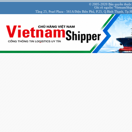
© 2005-2020 Bản quyền thuộc
Ghi rõ nguồn "VietnamShipp
Tầng 25, Pearl Plaza - 561A Điện Biên Phủ, P.25, Q.Bình Thạnh, Tp.