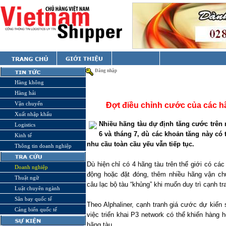
Đăng nhập
Hàng không
Hàng hải
Vận chuyển
Đợt điều chỉnh cước của các hã
Xuất nhập khẩu
Nhiều hãng tàu dự định tăng cước trên 
Logistics
6 và tháng 7, dù các khoản tăng này có t
Kinh tế
nhu cầu toàn cầu yếu vẫn tiếp tục.
Thông tin doanh nghiệp
Dù hiện chỉ có 4 hãng tàu trên thế giới có c
Doanh nghiệp
động hoặc đặt đóng, thêm nhiều hãng vận ch
Thuật ngữ
câu lạc bộ tàu “khủng” khi muốn duy trì cạnh tr
Luật chuyên ngành
Sân bay quốc tế
Theo Alphaliner, cạnh tranh giá cước dự kiến 
Cảng biển quốc tế
việc triển khai P3 network có thể khiến hàng 
hãng tàu.