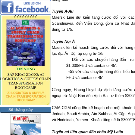
Tuyến Á-Âu
Maersk Line dự kiến tăng cước đối với cá
Scandinavia, đến Viễn Đông, gồm cả Nhật B
dụng từ 1/5.
Tuyến Nội Á
Maersk lên kế hoạch tăng cước đối với hàng 
lục địa Ấn Độ, áp dụng từ 1/5.
-
Đối với các chuyến hàng đến Tru
$1,000/FEU và container 45’.
-
Đối với các chuyến hàng đến Tiểu lụ
FEU và container 45’.
Cùng ngày, Hapag-Lloyd dự định tăng cước 
ngoại trừ Nhật Bản đến Vịnh Ba Tư thêm $300
CMA CGM cũng lên kế hoạch cho một khoản tă
Jeddah, Saudi Arabia; Ain Sukhna, Ai Cập; Aqa
và Hodeidah, Yemen. Khoản tăng sẽ là $300/TE
Tuyến có liên quan đến châu Mỹ Latin